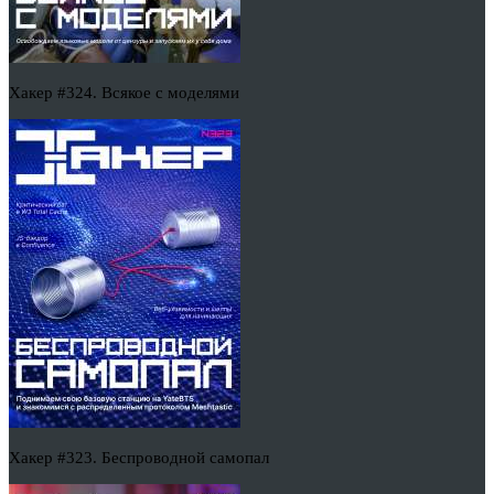
Хакер #324. Всякое с моделями
Хакер #323. Беспроводной самопал