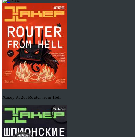
-50%
Хакер #326. Router from Hell