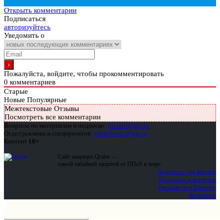
Открыть комментарии
Подписаться
авторизуйтесь
Уведомить о
Пожалуйста, войдите, чтобы прокомментировать
0
комментариев
Старые
Новые
Популярные
Межтекстовые Отзывы
Посмотреть все комментарии
Вопросы по материалам и подписке:
support@glc.ru
Отдел рекламы и спецпроектов:
yakovleva.a@glc.ru
Контент
18+
Сайт защищен Qrator —
самой забойной защитой от DDoS в мире
Подписка для физлиц
Подписка для юрлиц
Реклама на «Хакере»
Контакты