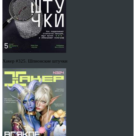
Хакер #325. Шпионские штучки