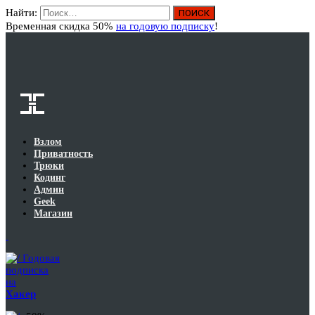
Найти:
Вход
Временная скидка 50%
на годовую подписку
!
Взлом
Приватность
Трюки
Кодинг
Админ
Geek
Магазин
Годовая
подписка
на
Хакер