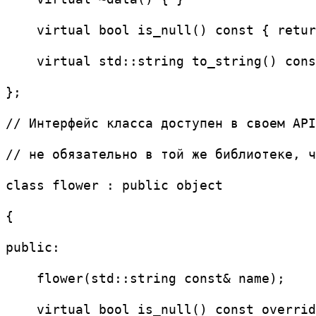
    virtual bool is_null() const { retur
    virtual std::string to_string() cons
};
// Интерфейс класса доступен в своем API
// не обязательно в той же библиотеке, ч
class flower : public object
{
public:
    flower(std::string const& name);
    virtual bool is_null() const overrid