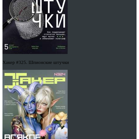
Хакер #325. Шпионские штучки