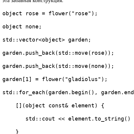
эта забавная конструкция.
object rose = flower("rose");
object none;
std::vector<object> garden;
garden.push_back(std::move(rose));
garden.push_back(std::move(none));
garden[1] = flower("gladiolus");
std::for_each(garden.begin(), garden.end
    [](object const& element) {
       std::cout << element.to_string() 
    }