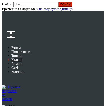
Найти:
Вход
Временная скидка 50%
на годовую подписку
!
Взлом
Приватность
Трюки
Кодинг
Админ
Geek
Магазин
Годовая
подписка
на
Хакер