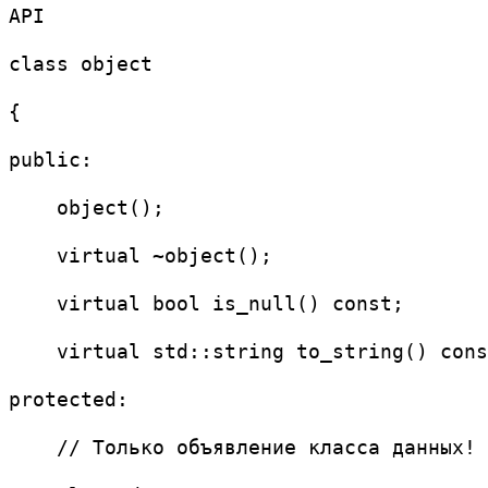
API
class object
{
public:
    object();
    virtual ~object();
    virtual bool is_null() const;
    virtual std::string to_string() cons
protected:
    // Только объявление класса данных!