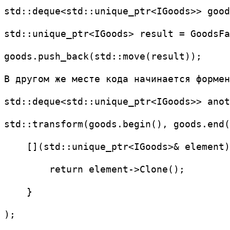
std::deque<std::unique_ptr<IGoods>> good
std::unique_ptr<IGoods> result = GoodsFa
goods.push_back(std::move(result));
В другом же месте кода начинается формен
std::deque<std::unique_ptr<IGoods>> anot
std::transform(goods.begin(), goods.end(
    [](std::unique_ptr<IGoods>& element)
        return element->Clone();
    }
);