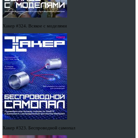
Хакер #324. Всякое с моделями
Хакер #323. Беспроводной самопал