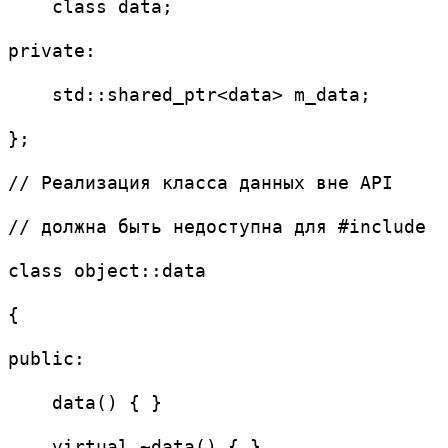
    class data;
private:
    std::shared_ptr<data> m_data;
};
// Реализация класса данных вне API
// должна быть недоступна для #include
class object::data
{
public:
    data() { }
    virtual ~data() { }