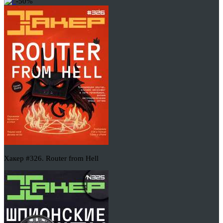
-50%
Хакер #326. Router from Hell