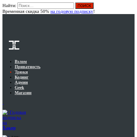
Найти:
Вход
Временная скидка 50%
на годовую подписку
!
Взлом
Приватность
Трюки
Кодинг
Админ
Geek
Магазин
Годовая
подписка
на
Хакер