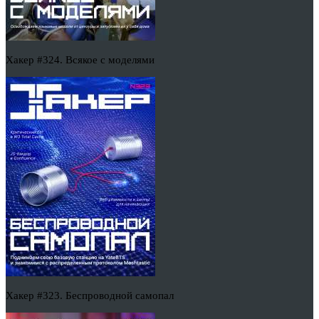
Хакер #324. Всякое с моделями
Хакер #323. Беспроводной самопал