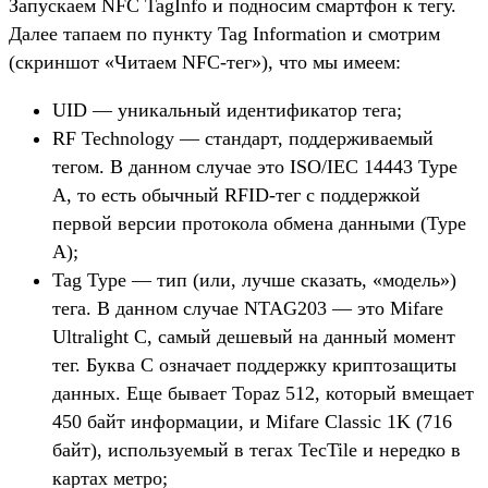
Запускаем NFC TagInfo и подносим смартфон к тегу.
Далее тапаем по пункту Tag Information и смотрим
(скриншот «Читаем NFC-тег»), что мы имеем:
UID — уникальный идентификатор тега;
RF Technology — стандарт, поддерживаемый
тегом. В данном случае это ISO/IEC 14443 Type
A, то есть обычный RFID-тег c поддержкой
первой версии протокола обмена данными (Type
A);
Tag Type — тип (или, лучше сказать, «модель»)
тега. В данном случае NTAG203 — это Mifare
Ultralight C, самый дешевый на данный момент
тег. Буква C означает поддержку криптозащиты
данных. Еще бывает Topaz 512, который вмещает
450 байт информации, и Mifare Classic 1K (716
байт), используемый в тегах TecTile и нередко в
картах метро;