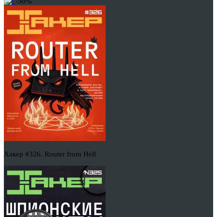
-50%
Хакер #326. Router from Hell