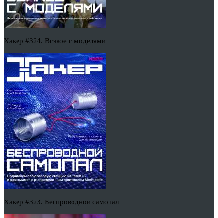
Хакер #324. Всякое с моделями
Хакер #323. Беспроводной самопал