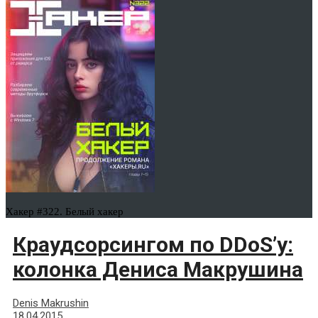
Хакер #322. Белый хакер
Краудсорсингом по DDoS’у:
колонка Дениса Макрушина
Denis Makrushin
18.04.2015