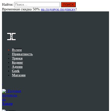
Найти:
Вход
Временная скидка 50%
на годовую подписку
!
Взлом
Приватность
Трюки
Кодинг
Админ
Geek
Магазин
Годовая
подписка
на
Хакер