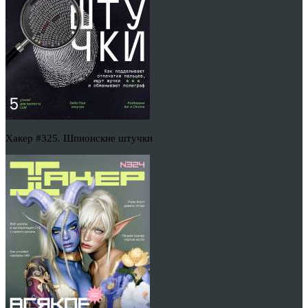
Хакер #325. Шпионские штучки