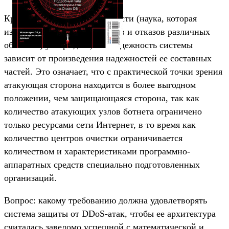
Кроме этого, теория надежности (наука, которая
изучает закономерности сбоев и отказов различных
объектов) утверждает, что надежность системы
зависит от произведения надежностей ее составных
частей. Это означает, что с практической точки зрения
атакующая сторона находится в более выгодном
положении, чем защищающаяся сторона, так как
количество атакующих узлов ботнета ограничено
только ресурсами сети Интернет, в то время как
количество центров очистки ограничивается
количеством и характеристиками программно-
аппаратных средств специально подготовленных
организаций.
Вопрос: какому требованию должна удовлетворять
система защиты от DDoS-атак, чтобы ее архитектура
считалась заведомо успешной с математической и