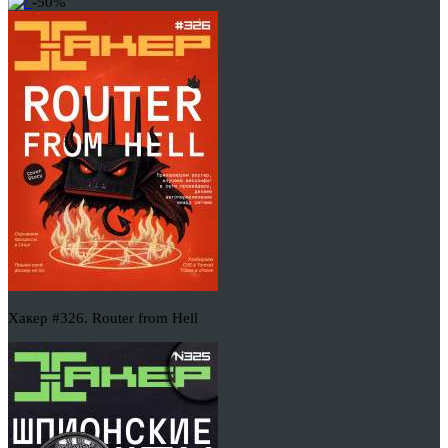
-50%
Хакер #326. Router from Hell