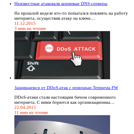
Неизвестные атаковали корневые DNS-серверы
На прошлой неделе кто-то попытался повлиять на работу
интернета, осуществив атаку на ключе…
11.12.2015
3 мин на чтение
Защищаемся от DDoS-атак с помощью Tempesta FW
DDoS-атаки стали настоящим бичом современного
интернета. С ними борются как организационны…
22.04.2015
11 мин на чтение