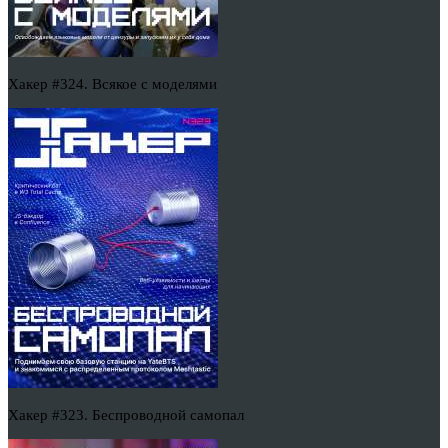
Хакер #324. Всякое с моделями
Хакер #323. Беспроводной самопал