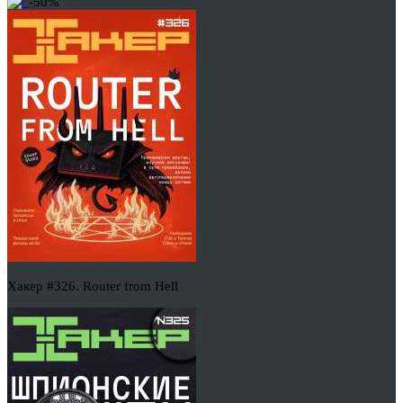
-50%
Хакер #326. Router from Hell