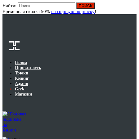
Найти:
Вход
Временная скидка 50%
на годовую подписку
!
Взлом
Приватность
Трюки
Кодинг
Админ
Geek
Магазин
Годовая
подписка
на
Хакер