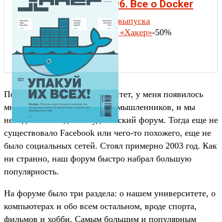
Хакер #196. Все о Docker
Содержание выпуска
Подписка на «Хакер»
-50%
Потом я поступил в университет, у меня появилось
много хороших друзей-единомышленников, и мы
немедленно создали студенческий форум. Тогда еще не
существовало Facebook или чего-то похожего, еще не
было социальных сетей. Стоял примерно 2003 год. Как
ни странно, наш форум быстро набрал большую
популярность.
На форуме было три раздела: о нашем университете, о
компьютерах и обо всем остальном, вроде спорта,
фильмов и хобби. Самым большим и популярным