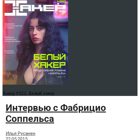
Хакер #322. Белый хакер
Интервью с Фабрицио
Соппельса
Илья Русанен
22.05.2015