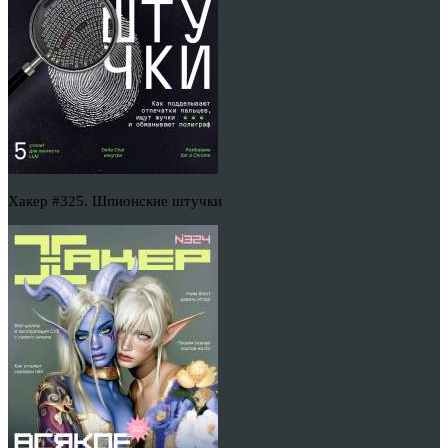
Хакер #325. Шпионские штучки