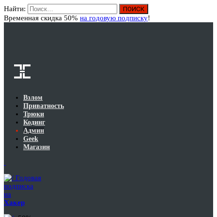
Найти:
Вход
Временная скидка 50%
на годовую подписку
!
Взлом
Приватность
Трюки
Кодинг
Админ
Geek
Магазин
Годовая
подписка
на
Хакер