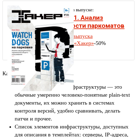
Другие статьи в выпуске:
Хакер #191. Анализ
безопасности паркоматов
Содержание выпуска
Подписка на «Хакер»
-50%
Как это вообще работает?
Темплейты облачной инфраструктуры — это
обычные умеренно человеко-понятные plain-text
документы, их можно хранить в системах
контроля версий, удобно сравнивать, делать
патчи и прочее.
Список элементов инфраструктуры, доступных
для описания в темплейтах: серверы, IP-адреса,