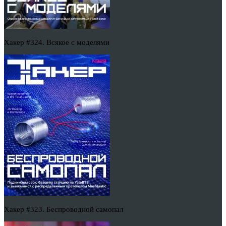
Хакер #324. Всякое с моделями
Хакер #323. Беспроводной самопал