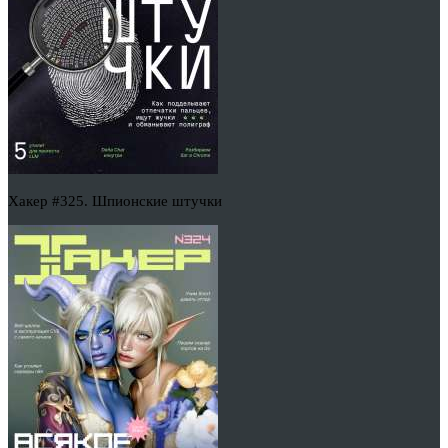
Хакер #325. Шпионские штучки