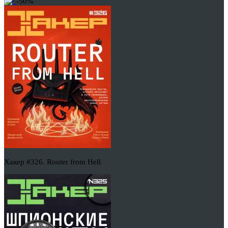
-50%
Хакер #326. Router from Hell