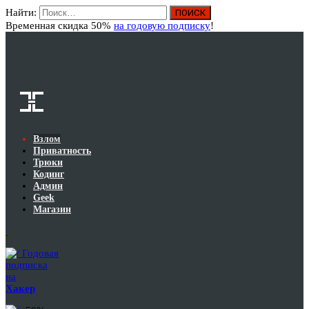
Найти:
Вход
Временная скидка 50%
на годовую подписку
!
Взлом
Приватность
Трюки
Кодинг
Админ
Geek
Магазин
Годовая
подписка
на
Хакер