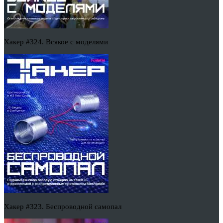
Хакер #324. Всякое с моделями
Хакер #323. Беспроводной самопал