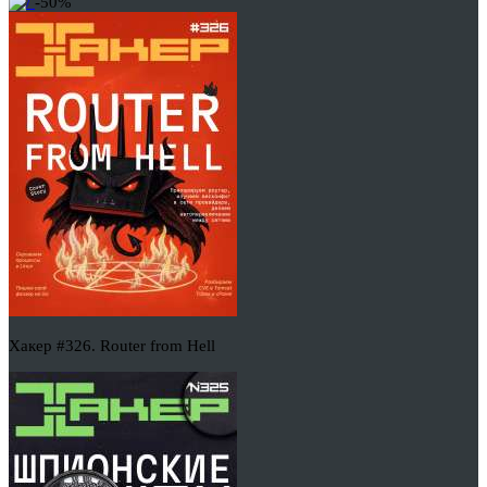
-50%
Хакер #326. Router from Hell