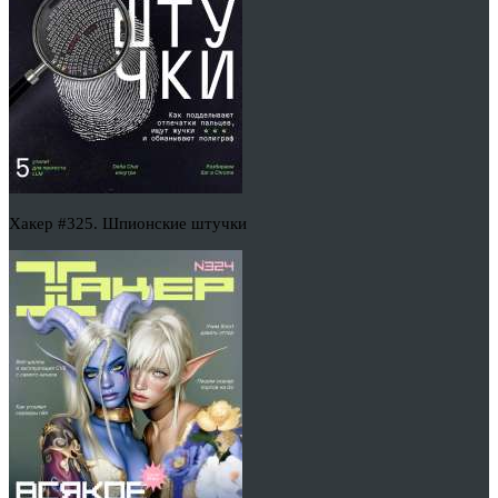
Хакер #325. Шпионские штучки