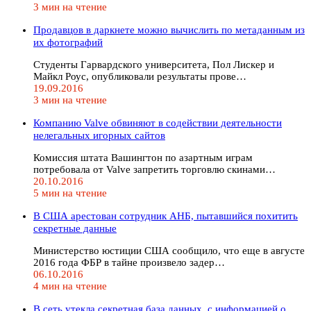
3 мин на чтение
Продавцов в даркнете можно вычислить по метаданным из
их фотографий
Студенты Гарвардского университета, Пол Лискер и
Майкл Роус, опубликовали результаты прове…
19.09.2016
3 мин на чтение
Компанию Valve обвиняют в содействии деятельности
нелегальных игорных сайтов
Комиссия штата Вашингтон по азартным играм
потребовала от Valve запретить торговлю скинами…
20.10.2016
5 мин на чтение
В США арестован сотрудник АНБ, пытавшийся похитить
секретные данные
Министерство юстиции США сообщило, что еще в августе
2016 года ФБР в тайне произвело задер…
06.10.2016
4 мин на чтение
В сеть утекла секретная база данных, с информацией о