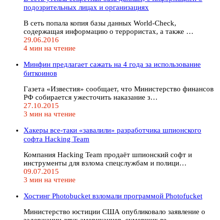
подозрительных лицах и организациях
В сеть попала копия базы данных World-Check,
содержащая информацию о террористах, а также …
29.06.2016
4 мин на чтение
Минфин предлагает сажать на 4 года за использование
биткоинов
Газета «Известия» сообщает, что Министерство финансов
РФ собирается ужесточить наказание з…
27.10.2015
3 мин на чтение
Хакеры все-таки «завалили» разработчика шпионского
софта Hacking Team
Компания Hacking Team продаёт шпионский софт и
инструменты для взлома спецслужбам и полици…
09.07.2015
3 мин на чтение
Хостинг Photobucket взломали программой Photofucket
Министерство юстиции США опубликовало заявление о
задержании двух американцев, сумевших вз…