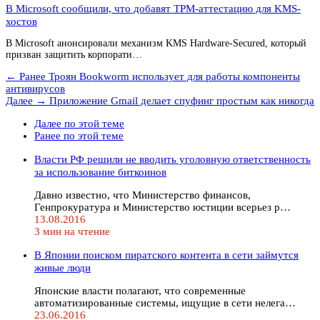
В Microsoft сообщили, что добавят TPM-аттестацию для KMS-
хостов
В Microsoft анонсировали механизм KMS Hardware-Secured, который
призван защитить корпорати…
← Ранее
Троян Bookworm использует для работы компоненты
антивирусов
Далее →
Приложение Gmail делает спуфинг простым как никогда
Далее по этой теме
Ранее по этой теме
Власти РФ решили не вводить уголовную ответственность
за использование биткоинов
Давно известно, что Министерство финансов,
Генпрокуратура и Министерство юстиции всерьез р…
13.08.2016
3 мин на чтение
В Японии поиском пиратского контента в сети займутся
живые люди
Японские власти полагают, что современные
автоматизированные системы, ищущие в сети нелега…
23.06.2016