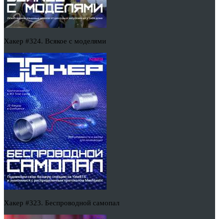
Хакер #324. Всякое с моделями
Хакер #323. Беспроводной самопал