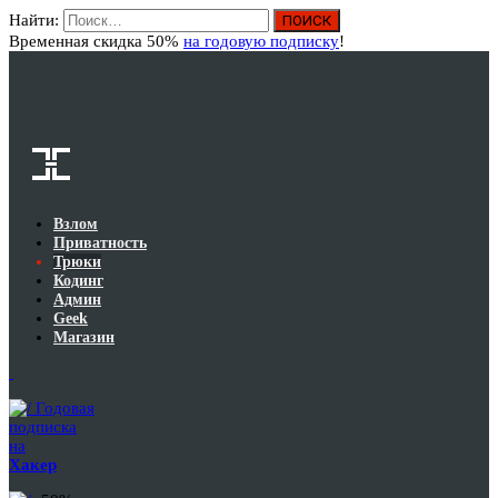
Найти:
Вход
Временная скидка 50%
на годовую подписку
!
Взлом
Приватность
Трюки
Кодинг
Админ
Geek
Магазин
Годовая
подписка
на
Хакер