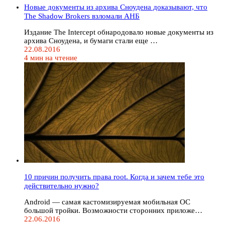
Новые документы из архива Сноудена доказывают, что
The Shadow Brokers взломали АНБ
Издание The Intercept обнародовало новые документы из
архива Сноудена, и бумаги стали еще …
22.08.2016
4 мин на чтение
10 причин получить права root. Когда и зачем тебе это
действительно нужно?
Android — самая кастомизируемая мобильная ОС
большой тройки. Возможности сторонних приложе…
22.06.2016