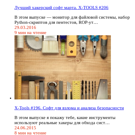
Лучший хакерский софт марта. X-TOOLS #206
В этом выпуске — монитор для файловой системы, набор
Python-скриптов для пентестов, ROP-ут…
29.03.2016
9 мин на чтение
X-Tools #196. Софт для взлома и анализа безопасности
В этом выпуске я покажу тебе, какие инструменты
используют реальные хакеры для обхода сист…
24.06.2015
8 мин на чтение