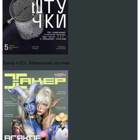
Хакер #325. Шпионские штучки