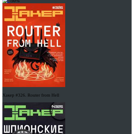
-50%
Хакер #326. Router from Hell