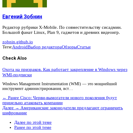
Евгений Зобнин
Редактор рубрики X-Mobile. По совместительству сисадмин.
Большой фанат Linux, Plan 9, гаджетов и древних видеоигр.
zobnin.github.io
Теги:
Android
Выбор редактора
Обзоры
Статьи
Check Also
Охота на призраков. Как работает закрепление в Windows через
WMI-подписки
Windows Management Instrumentation (WMI) — это мощнейший
инструмент администрирования, вст…
← Ранее
Cisco: Черви-вымогатели нового поколения будут
прицельно атаковать компании
Далее →
Американские законодатели предлагают ограничить
шифрование
Далее по этой теме
Ранее по этой теме