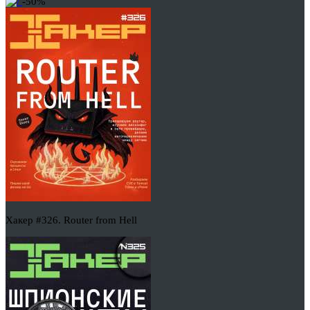
-50%
Хакер #326. Router from Hell