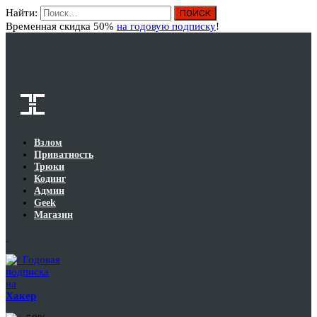
Найти:
Вход
Временная скидка 50%
на годовую подписку
!
Взлом
Приватность
Трюки
Кодинг
Админ
Geek
Магазин
Годовая
подписка
на
Хакер