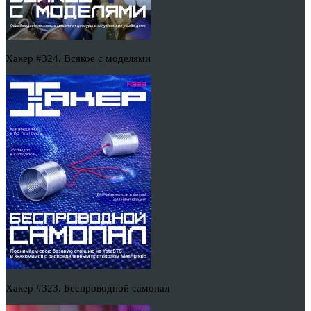
Хакер #324. Всякое с моделями
Хакер #323. Беспроводной самопал