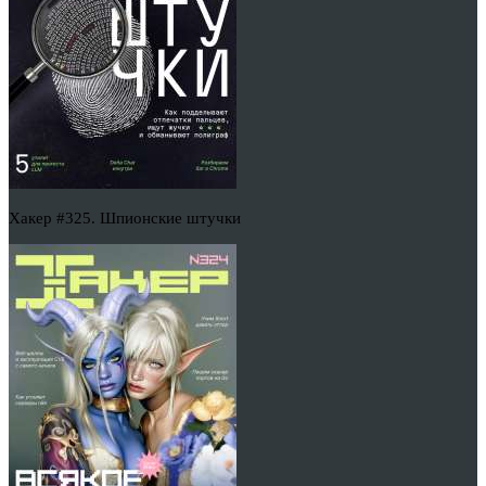
Хакер #325. Шпионские штучки