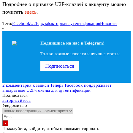
Подробнее о привязке U2F-ключей к аккаунту можно
почитать
здесь
.
Теги:
Facebook
U2F
двухфакторная аутентификация
Новости
Подпишись на наc в Telegram!
Только важные новости и лучшие статьи
Подписаться
2 комментария
к записи Теперь Facebook поддерживает
аппаратные U2F-токены для аутентификации
Подписаться
авторизуйтесь
Уведомить о
Пожалуйста, войдите, чтобы прокомментировать