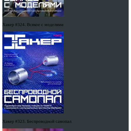
Хакер #324. Всякое с моделями
Хакер #323. Беспроводной самопал