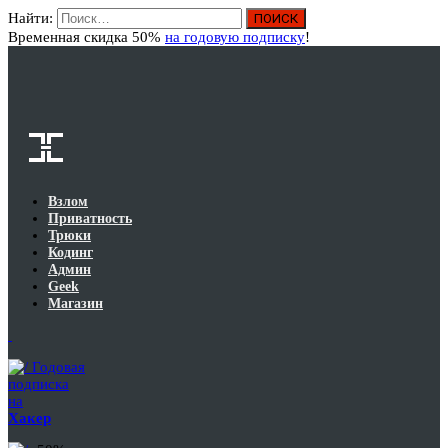
Найти:
Вход
Временная скидка 50%
на годовую подписку
!
Взлом
Приватность
Трюки
Кодинг
Админ
Geek
Магазин
Годовая
подписка
на
Хакер