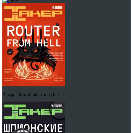
-50%
Хакер #326. Router from Hell