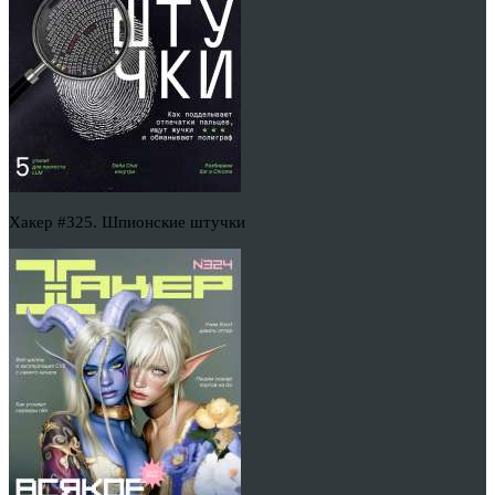
Хакер #325. Шпионские штучки