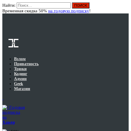
Найти:
Вход
Временная скидка 50%
на годовую подписку
!
Взлом
Приватность
Трюки
Кодинг
Админ
Geek
Магазин
Годовая
подписка
на
Хакер