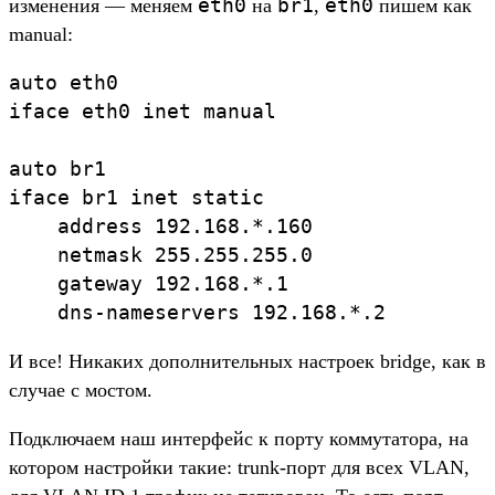
eth0
br1
eth0
изменения — меняем
на
,
пишем как
manual:
auto eth0

iface eth0 inet manual

auto br1

iface br1 inet static

    address 192.168.*.160

    netmask 255.255.255.0

    gateway 192.168.*.1

    dns-nameservers 192.168.*.2
И все! Никаких дополнительных настроек bridge, как в
случае с мостом.
Подключаем наш интерфейс к порту коммутатора, на
котором настройки такие: trunk-порт для всех VLAN,