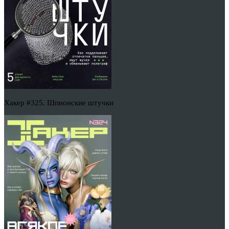
Хакер #325. Шпионские штучки