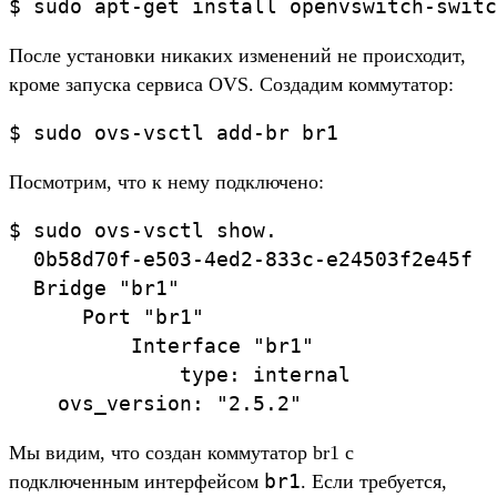
$ sudo apt-get install openvswitch-switc
После установки никаких изменений не происходит,
кроме запуска сервиса OVS. Создадим коммутатор:
$ sudo ovs-vsctl add-br br1
Посмотрим, что к нему подключено:
$ sudo ovs-vsctl show.

  0b58d70f-e503-4ed2-833c-e24503f2e45f

  Bridge "br1"

      Port "br1"

          Interface "br1"

              type: internal

    ovs_version: "2.5.2"
Мы видим, что создан коммутатор br1 с
br1
подключенным интерфейсом
. Если требуется,