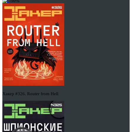
-50%
Хакер #326. Router from Hell