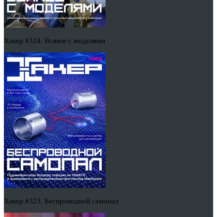
Хакер #324. Всякое с моделями
Хакер #323. Беспроводной самопал