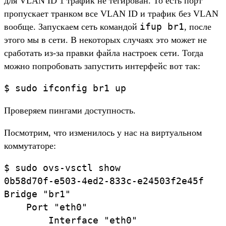
для VLAN ID 1 трафик не тегирован. То есть порт
пропускает транком все VLAN ID и трафик без VLAN
ifup br1
вообще. Запускаем сеть командой
, после
этого мы в сети. В некоторых случаях это может не
сработать из-за правки файла настроек сети. Тогда
можно попробовать запустить интерфейс вот так:
$ sudo ifconfig br1 up
Проверяем пингами доступность.
Посмотрим, что изменилось у нас на виртуальном
коммутаторе:
$ sudo ovs-vsctl show

0b58d70f-e503-4ed2-833c-e24503f2e45f

Bridge "br1"

    Port "eth0"

        Interface "eth0"
