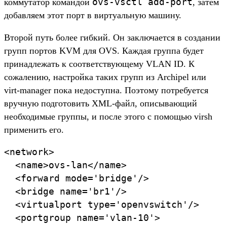
ovs-vsctl add-port
коммутатор командой
, затем
добавляем этот порт в виртуальную машину.
Второй путь более гибкий. Он заключается в создании
групп портов KVM для OVS. Каждая группа будет
принадлежать к соответствующему VLAN ID. К
сожалению, настройка таких групп из Archipel или
virt-manager пока недоступна. Поэтому потребуется
вручную подготовить XML-файл, описывающий
необходимые группы, и после этого с помощью virsh
применить его.
<network>

  <name>ovs-lan</name>

  <forward mode='bridge'/>

  <bridge name='br1'/>

  <virtualport type='openvswitch'/>

  <portgroup name='vlan-10'>
