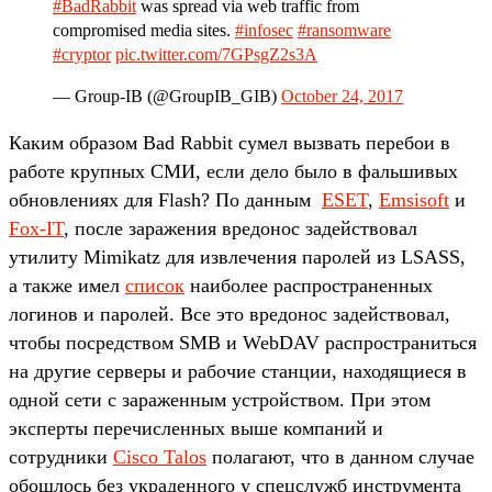
#BadRabbit
was spread via web traffic from
compromised media sites.
#infosec
#ransomware
#cryptor
pic.twitter.com/7GPsgZ2s3A
— Group-IB (@GroupIB_GIB)
October 24, 2017
Каким образом Bad Rabbit сумел вызвать перебои в
работе крупных СМИ, если дело было в фальшивых
обновлениях для Flash? По данным
ESET
,
Emsisoft
и
Fox-IT
, после заражения вредонос задействовал
утилиту Mimikatz для извлечения паролей из LSASS,
а также имел
список
наиболее распространенных
логинов и паролей. Все это вредонос задействовал,
чтобы посредством SMB и WebDAV распространиться
на другие серверы и рабочие станции, находящиеся в
одной сети с зараженным устройством. При этом
эксперты перечисленных выше компаний и
сотрудники
Cisco Talos
полагают, что в данном случае
обошлось без украденного у спецслужб инструмента