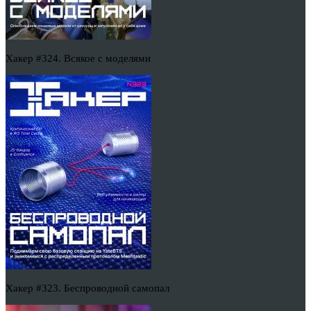
Хакер #324. Всякое с моделями
Хакер #323. Беспроводной самопал