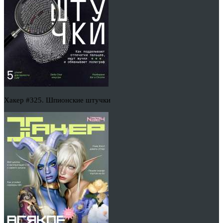
Хакер #325. Шпионские штучки