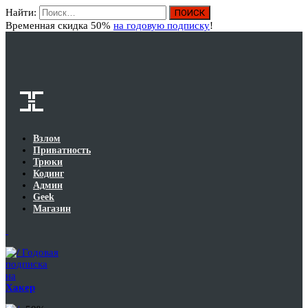
Найти:
Вход
Временная скидка 50%
на годовую подписку
!
Взлом
Приватность
Трюки
Кодинг
Админ
Geek
Магазин
Годовая
подписка
на
Хакер