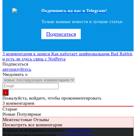
Подпишись на наc в Telegram!
Только важные новости и лучшие статьи
Подписаться
3 комментария
к записи Как работает шифровальщик Bad Rabbit,
и есть ли здесь связь с NotPetya
Подписаться
авторизуйтесь
Уведомить о
Пожалуйста, войдите, чтобы прокомментировать
3
комментариев
Старые
Новые
Популярные
Межтекстовые Отзывы
Посмотреть все комментарии
Вопросы по материалам и подписке:
support@glc.ru
Отдел рекламы и спецпроектов:
yakovleva.a@glc.ru