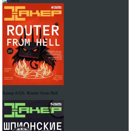
-50%
Хакер #326. Router from Hell