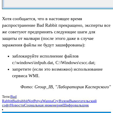
Хотя сообщается, что в настоящее время
распространение Bad Rabbit прекращено, эксперты все
же советуют предпринять следующие шаги для
защиты от малвари (после этого даже в случае
заражения файлы не будут зашифрованы):
заблокируйте исполнение файлов
c:\windows\infpub.dat, C:\Windows\cscc.dat;
запретите (если это возможно) использование
сервиса WMI.
Фото: Group_IB, "Лаборатория Касперского"
Теги:
Bad
Rabbit
Badrabbit
NotPetya
WannaCry
Взлом
Вымогательский
софт
Новости
Социальная инженерия
Шифровальщик