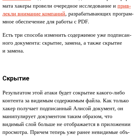
мата хакеры про­вели оче­ред­ное иссле­дова­ние и
прив­
лекли вни­мание ком­паний
, раз­рабаты­вающих прог­рам­
мное обес­печение для работы с PDF.
Есть три спо­соба изме­нить содер­жимое уже под­писан­
ного докумен­та: скры­тие, замена, а так­же скры­тие
и замена.
Скрытие
Ре­зуль­татом этой ата­ки будет сок­рытие какого‑либо
кон­тента за видимым содер­жимым фай­ла. Как толь­ко
хакер получа­ет под­писан­ный Али­сой документ, он
манипу­лиру­ет докумен­том таким обра­зом, что
видимый слой боль­ше не отоб­ража­ется в при­ложе­нии
прос­мотра. При­чем теперь уже ранее невиди­мые объ­