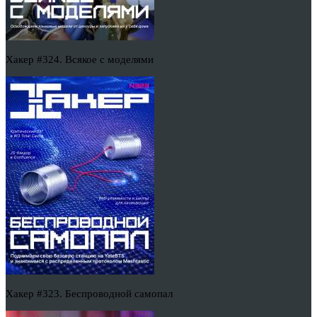
Хакер #324. Всякое с моделями
Хакер #323. Беспроводной самопал