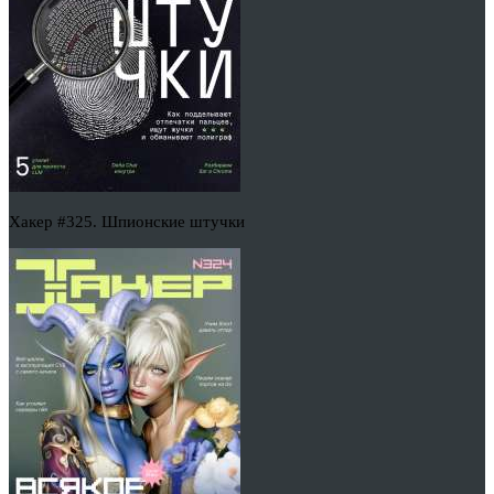
Хакер #325. Шпионские штучки