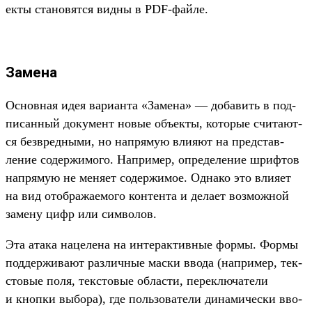
екты ста­новят­ся вид­ны в PDF-фай­ле.
Замена
Ос­новная идея вари­анта «Замена» — добавить в под­
писан­ный документ новые объ­екты, которые счи­тают­
ся без­вред­ными, но нап­рямую вли­яют на пред­став­
ление содер­жимого. Нап­ример, опре­деле­ние шриф­тов
нап­рямую не меня­ет содер­жимое. Одна­ко это вли­яет
на вид отоб­ража­емо­го кон­тента и дела­ет воз­можной
замену цифр или сим­волов.
Эта ата­ка нацеле­на на инте­рак­тивные фор­мы. Фор­мы
под­держи­вают раз­личные мас­ки вво­да (нап­ример, тек­
сто­вые поля, тек­сто­вые области, перек­лючате­ли
и кноп­ки выбора), где поль­зовате­ли динами­чес­ки вво­