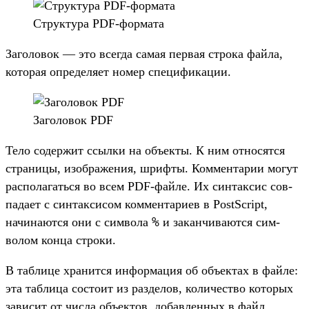
Струк­тура PDF-фор­мата
За­голо­вок — это всег­да самая пер­вая стро­ка фай­ла,
которая опре­деля­ет номер спе­цифи­кации.
За­голо­вок PDF
Те­ло содер­жит ссыл­ки на объ­екты. К ним отно­сят­ся
стра­ницы, изоб­ражения, шриф­ты. Ком­мента­рии могут
рас­полагать­ся во всем PDF-фай­ле. Их син­таксис сов­
пада­ет с син­такси­сом ком­мента­риев в PostScript,
%
начина­ются они с сим­вола
и закан­чива­ются сим­
волом кон­ца стро­ки.
В таб­лице хра­нит­ся информа­ция об объ­ектах в фай­ле:
эта таб­лица сос­тоит из раз­делов, количес­тво которых
зависит от чис­ла объ­ектов, добав­ленных в файл.