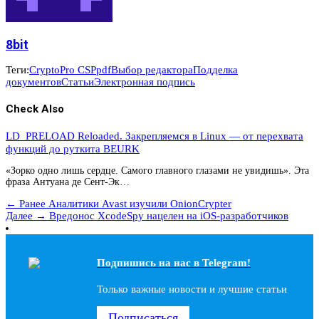
8bit
Теги:
CryptoPro CSP
pdf
Выбор редактора
Подделка
документов
Статьи
Электронная подпись
Check Also
LD_PRELOAD Reloaded. Закрепляемся в Linux — от перехвата
функций до руткита BEURK
«Зорко одно лишь сердце. Самого главного глазами не увидишь». Эта
фраза Антуана де Сент-Эк…
← Ранее
Аналитики Avast изучили OnionCrypter
Далее →
Вредонос XcodeSpy нацелен на iOS-разработчиков
Подпишись на наc в Telegram!
Только важные новости и лучшие статьи
Подписаться