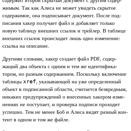
содер­жит вто­рой скры­тый документ с дру­гим содер­
жимым. Так как Али­са не может уви­деть скры­тое
содер­жимое, она под­писыва­ет документ. Пос­ле под­
писания хакер получа­ет файл и добав­ляет толь­ко
новую таб­лицу внеш­них ссы­лок и трей­лер. В таб­лице
внеш­них ссы­лок про­исхо­дит лишь одно изме­нение:
ссыл­ка на опи­сание.
Дру­гими сло­вами, хакер соз­дает файл PDF, содер­
жащий два объ­екта с одним и тем же иден­тифика­
тором, но раз­ным содер­жани­ем. Пос­коль­ку вклю­чение
xref
таб­лицы
, ука­зыва­ющей на уже опре­делен­ный
объ­ект в под­писан­ной области, счи­тает­ся без­вред­ным,
никаких пре­дуп­режде­ний о вне­сен­ных хакером изме­
нени­ях не пос­тупа­ет, и про­вер­ка под­писи про­ходит
успешно. Тем не менее Боб и Али­са видят раз­ный кон­
тент в одном и том же фай­ле.