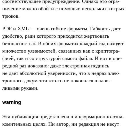
соот­ветс­тву­ющее пре­дуп­режде­ние. Одна­ко это огра­
ниче­ние мож­но обой­ти с помощью нес­коль­ких хит­рых
трю­ков.
PDF и XML — очень гиб­кие фор­маты. Гиб­кость дает
удобс­тво, ради которо­го при­ходит­ся жер­тво­вать
безопас­ностью. В обо­их фор­матах каж­дый год находят
мно­жес­тво уяз­вимос­тей, свя­зан­ных как с крип­тогра­
фией, так и со струк­турой самого фай­ла. И вот в оче­
ред­ной раз доказа­но: даже элек­трон­ная под­пись
не дает абсо­лют­ной уве­рен­ности, что в нед­рах элек­
трон­ного докумен­та кто‑то не покопал­ся шалов­
ливыми руками.
warning
Эта пуб­ликация пред­став­лена в информа­цион­но‑озна­
коми­тель­ных целях. Ни автор, ни редак­ция не несут