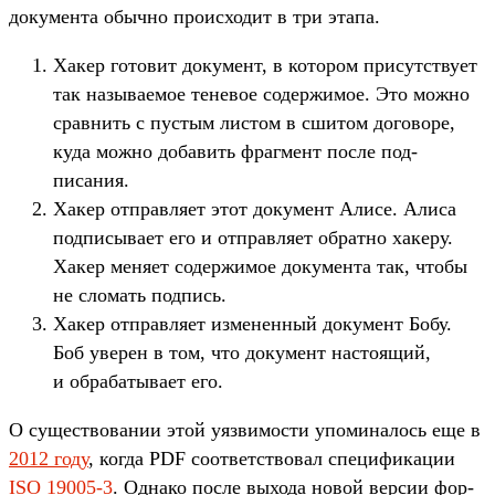
докумен­та обыч­но про­исхо­дит в три эта­па.
Ха­кер готовит документ, в котором при­сутс­тву­ет
так называ­емое теневое содер­жимое. Это мож­но
срав­нить с пус­тым лис­том в сши­том догово­ре,
куда мож­но добавить фраг­мент пос­ле под­
писания.
Ха­кер отправ­ляет этот документ Али­се. Али­са
под­писыва­ет его и отправ­ляет обратно хакеру.
Хакер меня­ет содер­жимое докумен­та так, что­бы
не сло­мать под­пись.
Ха­кер отправ­ляет изме­нен­ный документ Бобу.
Боб уве­рен в том, что документ нас­тоящий,
и обра­баты­вает его.
О сущес­тво­вании этой уяз­вимос­ти упо­мина­лось еще в
2012 году
, ког­да PDF соот­ветс­тво­вал спе­цифи­кации
ISO 19005-3
. Одна­ко пос­ле выхода новой вер­сии фор­