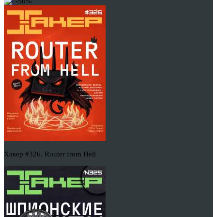
-50%
Хакер #326. Router from Hell