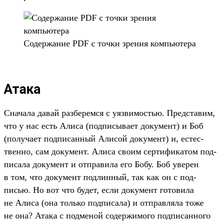
Со­дер­жание PDF с точ­ки зре­ния компь­юте­ра
Атака
Сна­чала давай раз­берем­ся с уяз­вимостью. Пред­ста­вим,
что у нас есть Али­са (под­писыва­ет документ) и Боб
(получа­ет под­писан­ный Али­сой документ) и, естес­
твен­но, сам документ. Али­са сво­им сер­тифика­том под­
писала документ и отпра­вила его Бобу. Боб уве­рен
в том, что документ под­линный, так как он с под­
писью. Но вот что будет, если документ готови­ла
не Али­са (она толь­ко под­писала) и отправ­ляла тоже
не она? Ата­ка с под­меной содер­жимого под­писан­ного