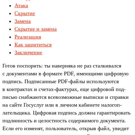
Атака
Скрытие
Замена
Скрытие и замена
Реализация
Как защититься
Заключение
Го­тов пос­порить: ты навер­няка не раз стал­кивал­ся
с докумен­тами в фор­мате PDF, име­ющи­ми циф­ровую
под­пись. Под­писан­ные PDF-фай­лы исполь­зуют­ся
в кон­трак­тах и сче­тах‑фак­турах, еще циф­ровой под­
писью снаб­жают­ся все­воз­можные выпис­ки и справ­ки
на сай­те Госус­луг или в лич­ном кабине­те налогоп­
латель­щика. Циф­ровая под­пись дол­жна гаран­тировать
под­линность и целос­тность содер­жимого докумен­та.
Если его изме­нят, поль­зователь, открыв файл, уви­дит