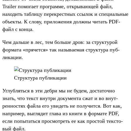
Trailer помога­ет прог­рамме, откры­вающей файл,
находить таб­лицу перек­рес­тных ссы­лок и спе­циаль­ные
объ­екты. К сло­ву, при­ложе­ния дол­жны читать PDF-
файл с кон­ца.
Чем даль­ше в лес, тем боль­ше дров: за струк­турой
фор­мата «пря­чет­ся» так называ­емая струк­тура пуб­
ликации.
Струк­тура пуб­ликации
Уг­лублять­ся в эти деб­ри мы не будем, дос­таточ­но
знать, что текст внут­ри докумен­та сжат и во внут­
реннос­тях фай­ла его уви­деть не получит­ся. Вот как,
нап­ример, выг­лядит гла­ва из кни­ги в фор­мате PDF,
если попытать­ся прос­мотреть ее как прос­той тек­сто­
вый файл.