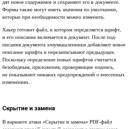
дят новое содер­жимое и сох­раня­ют его в докумен­те.
Фор­мы так­же могут иметь зна­чения по умол­чанию,
которые при необ­ходимос­ти мож­но изме­нить.
Ха­кер готовит файл, в котором опре­деля­ется шрифт,
и его опи­сание вклю­чает­ся в документ. Пос­ле под­
писания докумен­та зло­умыш­ленни­ки добав­ляют новое
опи­сание шриф­та и переза­писы­вают пре­дыду­щее.
Пос­коль­ку опре­деле­ние новых шриф­тов счи­тает­ся
безобид­ным, при­ложе­ния, про­веря­ющие под­пись,
не показы­вают никаких пре­дуп­режде­ний о вне­сен­ных
изме­нени­ях.
Скрытие и замена
В вари­анте ата­ки «Скры­тие и замена» PDF-файл