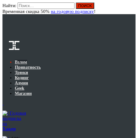
Найти:
Вход
Временная скидка 50%
на годовую подписку
!
Взлом
Приватность
Трюки
Кодинг
Админ
Geek
Магазин
Годовая
подписка
на
Хакер