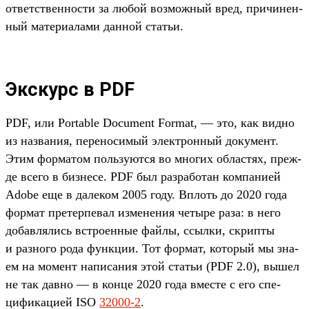
ответс­твен­ности за любой воз­можный вред, при­чинен­
ный матери­ала­ми дан­ной статьи.
Экскурс в PDF
PDF, или Portable Document Format, — это, как вид­но
из наз­вания, перено­симый элек­трон­ный документ.
Этим фор­матом поль­зуют­ся во мно­гих областях, преж­
де все­го в биз­несе. PDF был раз­работан ком­пани­ей
Adobe еще в далеком 2005 году. Вплоть до 2020 года
фор­мат пре­тер­певал изме­нения четыре раза: в него
добав­лялись встро­енные фай­лы, ссыл­ки, скрип­ты
и раз­ного рода фун­кции. Тот фор­мат, который мы зна­
ем на момент написа­ния этой статьи (PDF 2.0), вышел
не так дав­но — в кон­це 2020 года вмес­те с его спе­
цифи­каци­ей ISO
32000-2
.