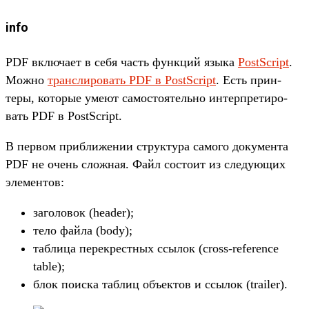
info
PDF вклю­чает в себя часть фун­кций язы­ка
PostScript
.
Мож­но
тран­сли­ровать PDF в PostScript
. Есть прин­
теры, которые уме­ют самос­тоятель­но интер­пре­тиро­
вать PDF в PostScript.
В пер­вом приб­лижении струк­тура самого докумен­та
PDF не очень слож­ная. Файл сос­тоит из сле­дующих
эле­мен­тов:
за­голо­вок (header);
те­ло фай­ла (body);
таб­лица перек­рес­тных ссы­лок (cross-reference
table);
блок поис­ка таб­лиц объ­ектов и ссы­лок (trailer).