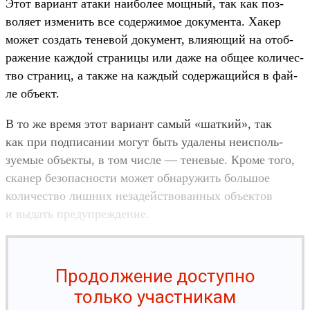
Этот вари­ант ата­ки наибо­лее мощ­ный, так как поз­
воля­ет изме­нить все содер­жимое докумен­та. Хакер
может соз­дать теневой документ, вли­яющий на отоб­
ражение каж­дой стра­ницы или даже на общее количес­
тво стра­ниц, а так­же на каж­дый содер­жащий­ся в фай­
ле объ­ект.
В то же вре­мя этот вари­ант самый «шат­кий», так
как при под­писании могут быть уда­лены неис­поль­
зуемые объ­екты, в том чис­ле — теневые. Кро­ме того,
ска­нер безопас­ности может обна­ружить боль­шое
количес­тво лиш­них незадей­ство­ван­ных объ­ектов
и выдать пре­дуп­режде­ние.
Продолжение доступно
только участникам