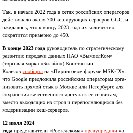
Так, в начале 2022 года в сетях российских операторов
действовало около 700 кеширующих серверов GGC, и
ожидалось, что к концу 2023 года их количество
сократится примерно до 450.
В конце 2023
года
руководитель по стратегическому
развитию передачи данных ПАО «ВымпелКом»
(торговая марка «Билайн») Константин
Колесов
сообщил
на «Пиринговом форуме MSK-IX»,
что Google пред­ло­жила рос­сий­ским опе­рато­рам ор­га­
низо­вать пря­мой стык в Мос­кве или Пе­тер­бур­ге для
сох­ра­нения ка­чес­твен­но­го дос­ту­па к ее сер­ви­сам,
вмес­то вы­ходя­щих из строя и пе­репол­няю­щих­ся без
мо­дер­ни­зации кеш-сер­ве­ров.
12 июля 2024
года
представители
«Ростелекома»
предупредили
«о