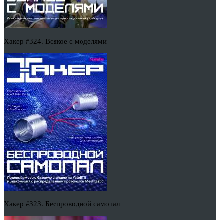
Хакер #324. Всякое с моделями
Хакер #323. Беспроводной самопал