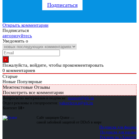
Подписаться
Открыть комментарии
Подписаться
авторизуйтесь
Уведомить о
Пожалуйста, войдите, чтобы прокомментировать
0
комментариев
Старые
Новые
Популярные
Межтекстовые Отзывы
Посмотреть все комментарии
Вопросы по материалам и подписке:
support@glc.ru
Отдел рекламы и спецпроектов:
yakovleva.a@glc.ru
Контент
18+
Сайт защищен Qrator —
самой забойной защитой от DDoS в мире
Подписка для физлиц
Подписка для юрлиц
Реклама на «Хакере»