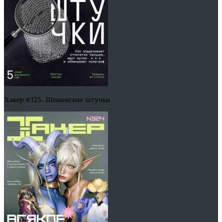
Хакер #325. Шпионские штучки