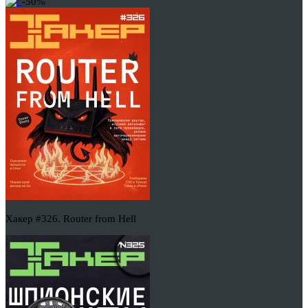
-50%
Хакер #326. Router from Hell