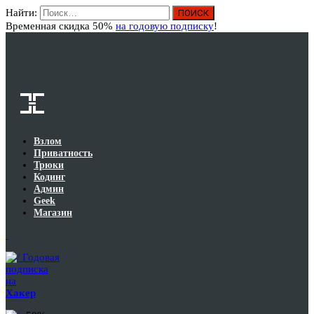
Найти:
Вход
Временная скидка 50%
на годовую подписку
!
Взлом
Приватность
Трюки
Кодинг
Админ
Geek
Магазин
Годовая
подписка
на
Хакер