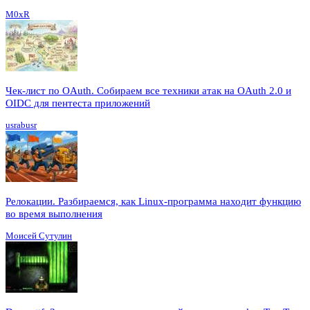
M0xR
Чек-лист по OAuth. Собираем все техники атак на OAuth 2.0 и
OIDC для пентеста приложений
usrabusr
Релокации. Разбираемся, как Linux-программа находит функцию
во время выполнения
Моисей Сутулин