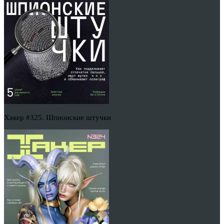
Хакер #325. Шпионские штучки