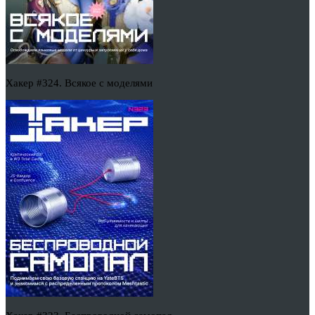
Хакер #324. Всякое с моделями