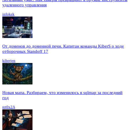
удаленного управления
infokek
От доменов до доменной печи. Капитан команды KiberS о ходе
отборочных Standoff 17
kiberjen
Новая мапа. Разбираем, что изменилось в sqlmap за последний
год
ret0x2A