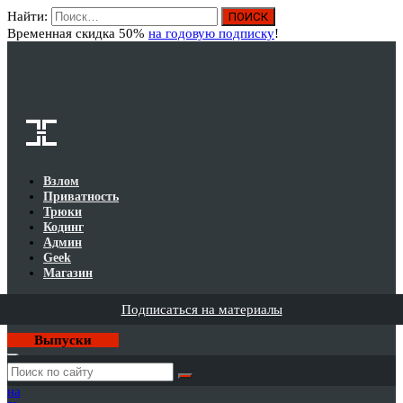
Найти:
Вход
Временная скидка 50%
на годовую подписку
!
Взлом
Приватность
Трюки
Кодинг
Админ
Geek
Магазин
Подписаться на материалы
Выпуски
Годовая
подписка
на