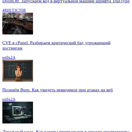
Doom.ttf. Запускаем код в виртуальной машине шрифта TrueType
4RH1T3CT0R
CVE в cPanel. Разбираем критический баг, угрожающий
хостингам
ret0x2A
Познаём Burp. Как увидеть невидимое при атаках на веб
ret0x2A
Легальный ужас. Как хакеры превращают в оружие инструменты