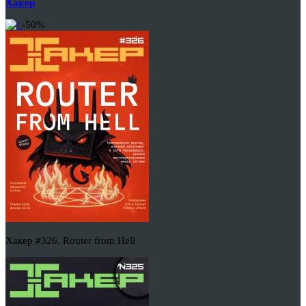
Хакер
-50%
Хакер #326. Router from Hell