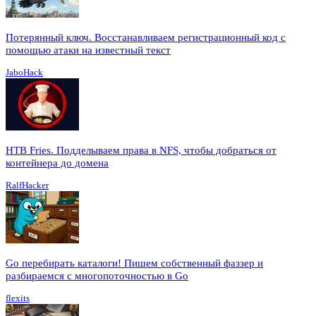
Потерянный ключ. Восстанавливаем регистрационный код с
помощью атаки на известный текст
JaboHack
HTB Fries. Подделываем права в NFS, чтобы добраться от
контейнера до домена
RalfHacker
Go перебирать каталоги! Пишем собственный фаззер и
разбираемся с многопоточностью в Go
flexits