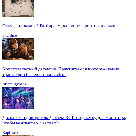
Откуда деньжата? Разбираем, как ищут криптокошельки
aftertime
Криптовалютный детектив. Практикуемся в отслеживании
транзакций без enterprise-софта
ArtemIrgebaev
Дискотека единорогов. Делаем RGB-подсветку для монитора,
чтобы компьютер ✨засиял✨
Kapinsen