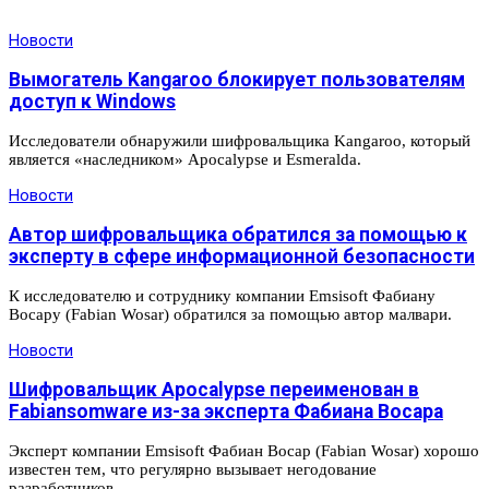
Новости
Вымогатель Kangaroo блокирует пользователям
доступ к Windows
Исследователи обнаружили шифровальщика Kangaroo, который
является «наследником» Apocalypse и Esmeralda.
Новости
Автор шифровальщика обратился за помощью к
эксперту в сфере информационной безопасности
К исследователю и сотруднику компании Emsisoft Фабиану
Восару (Fabian Wosar) обратился за помощью автор малвари.
Новости
Шифровальщик Apocalypse переименован в
Fabiansomware из-за эксперта Фабиана Восара
Эксперт компании Emsisoft Фабиан Восар (Fabian Wosar) хорошо
известен тем, что регулярно вызывает негодование
разработчиков …