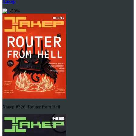
Хакер
-50%
Хакер #326. Router from Hell