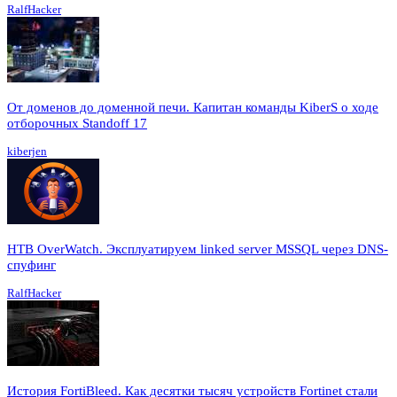
RalfHacker
От доменов до доменной печи. Капитан команды KiberS о ходе
отборочных Standoff 17
kiberjen
HTB OverWatch. Эксплуатируем linked server MSSQL через DNS-
спуфинг
RalfHacker
История FortiBleed. Как десятки тысяч устройств Fortinet стали