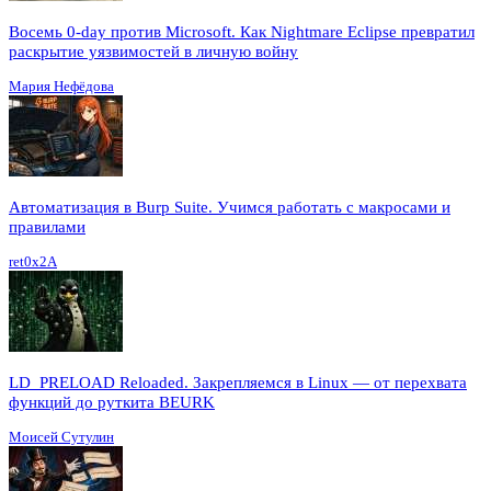
Восемь 0-day против Microsoft. Как Nightmare Eclipse превратил
раскрытие уязвимостей в личную войну
Мария Нефёдова
Автоматизация в Burp Suite. Учимся работать с макросами и
правилами
ret0x2A
LD_PRELOAD Reloaded. Закрепляемся в Linux — от перехвата
функций до руткита BEURK
Моисей Сутулин