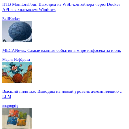
HTB MonitorsFour. Выходим из WSL-контейнера через Docker
API и захватываем Windows
RalfHacker
MEGANews. Cамые важные события в мире инфосека за июнь
Мария Нефёдова
Высший пилотаж. Выводим на новый уровень декомпиляцию с
LLM
mr.grogrig