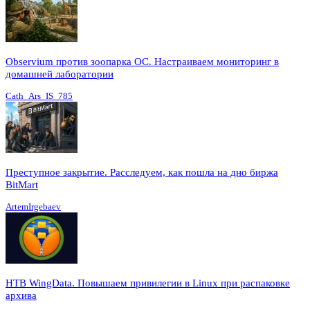
Observium против зоопарка ОС. Настраиваем мониторинг в
домашней лаборатории
Cath_Ars_IS_785
Преступное закрытие. Расследуем, как пошла на дно биржа
BitMart
ArtemIrgebaev
HTB WingData. Повышаем привилегии в Linux при распаковке
архива