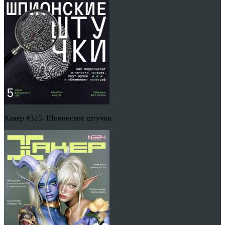
Хакер #325. Шпионские штучки