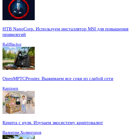
HTB NanoCorp. Используем инсталлятор MSI для повышения
привилегий
RalfHacker
OpenMPTCProuter. Выжимаем все соки из слабой сети
Kapinsen
Крипта с нуля. Изучаем экосистему криптовалют
Валентин Холмогоров