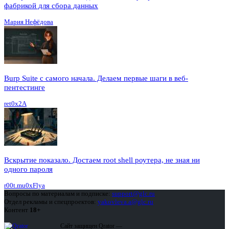
фабрикой для сбора данных
Мария Нефёдова
Burp Suite с самого начала. Делаем первые шаги в веб-
пентестинге
ret0x2A
Вскрытие показало. Достаем root shell роутера, не зная ни
одного пароля
r00t.mu0xFlya
Вопросы по материалам и подписке:
support@glc.ru
Отдел рекламы и спецпроектов:
yakovleva.a@glc.ru
Контент
18+
Сайт защищен Qrator —