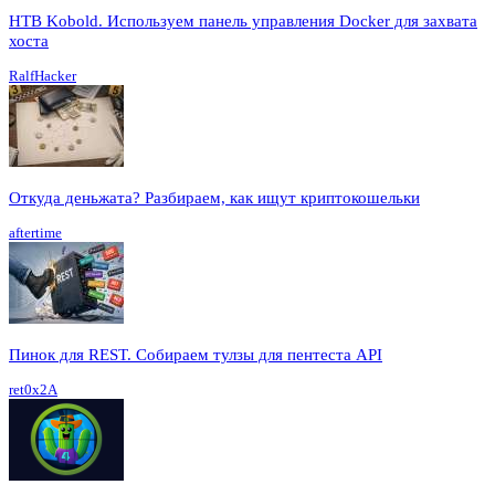
HTB Kobold. Используем панель управления Docker для захвата
хоста
RalfHacker
Откуда деньжата? Разбираем, как ищут криптокошельки
aftertime
Пинок для REST. Собираем тулзы для пентеста API
ret0x2A