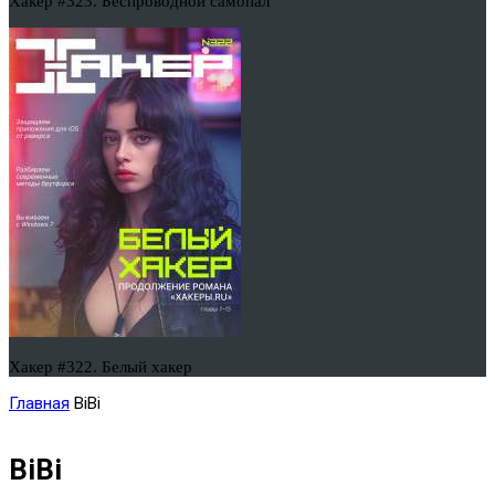
Хакер #323. Беспроводной самопал
Хакер #322. Белый хакер
Главная
BiBi
BiBi