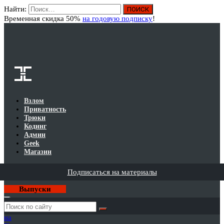
Найти:
Вход
Временная скидка 50%
на годовую подписку
!
Взлом
Приватность
Трюки
Кодинг
Админ
Geek
Магазин
Подписаться на материалы
Выпуски
Годовая
подписка
на