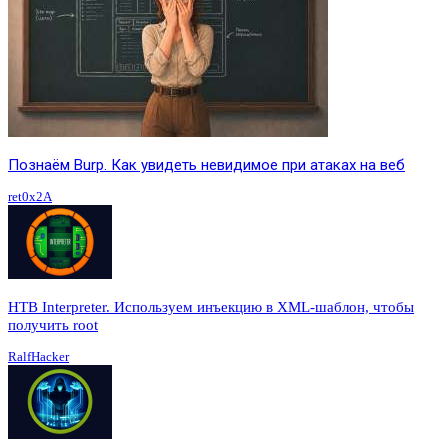
Познаём Burp. Как увидеть невидимое при атаках на веб
ret0x2A
HTB Interpreter. Используем инъекцию в XML-шаблон, чтобы
получить root
RalfHacker