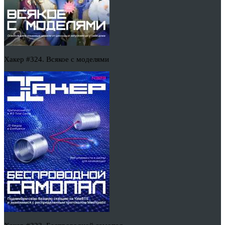
Хакер #324. Всякое с моделями