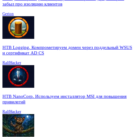
забыл про изоляцию клиентов
Gerion
HTB Logging. Компрометируем домен через поддельный WSUS
и сертификат AD CS
RalfHacker
HTB NanoCorp. Используем инсталлятор MSI для повышения
привилегий
RalfHacker