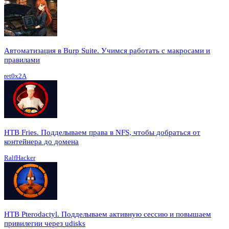
Автоматизация в Burp Suite. Учимся работать с макросами и
правилами
ret0x2A
HTB Fries. Подделываем права в NFS, чтобы добраться от
контейнера до домена
RalfHacker
HTB Pterodactyl. Подделываем активную сессию и повышаем
привилегии через udisks