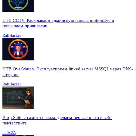
HTB CCTV. Раскрываем админскую панель motionEye и
повышаем привилегии
RalfHacker
HTB OverWatch. Эксплуатируем linked server MSSQL через DNS-
спуфинг
RalfHacker
Burp Suite с самого начала. Делаем первые шаги в веб-
пентестинге
ret0x2A