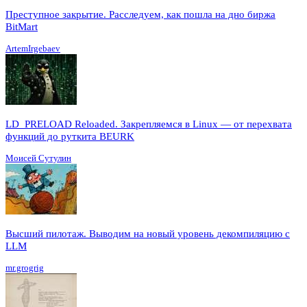
Преступное закрытие. Расследуем, как пошла на дно биржа
BitMart
ArtemIrgebaev
LD_PRELOAD Reloaded. Закрепляемся в Linux — от перехвата
функций до руткита BEURK
Моисей Сутулин
Высший пилотаж. Выводим на новый уровень декомпиляцию с
LLM
mr.grogrig