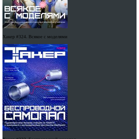
Хакер #324. Всякое с моделями