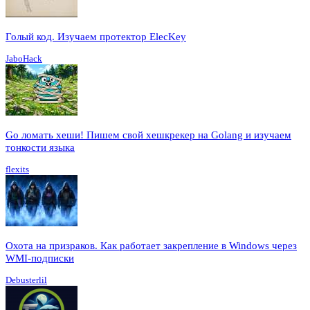
Голый код. Изучаем протектор ElecKey
JaboHack
Go ломать хеши! Пишем свой хешкрекер на Golang и изучаем
тонкости языка
flexits
Охота на призраков. Как работает закрепление в Windows через
WMI-подписки
Debusterlil