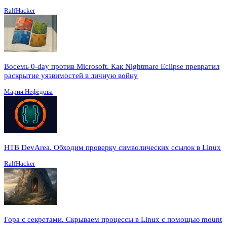
RalfHacker
Восемь 0-day против Microsoft. Как Nightmare Eclipse превратил
раскрытие уязвимостей в личную войну
Мария Нефёдова
HTB DevArea. Обходим проверку символических ссылок в Linux
RalfHacker
Гора с секретами. Скрываем процессы в Linux c помощью mount