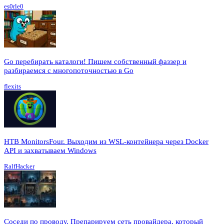
es0rle0
Go перебирать каталоги! Пишем собственный фаззер и
разбираемся с многопоточностью в Go
flexits
HTB MonitorsFour. Выходим из WSL-контейнера через Docker
API и захватываем Windows
RalfHacker
Соседи по проводу. Препарируем сеть провайдера, который