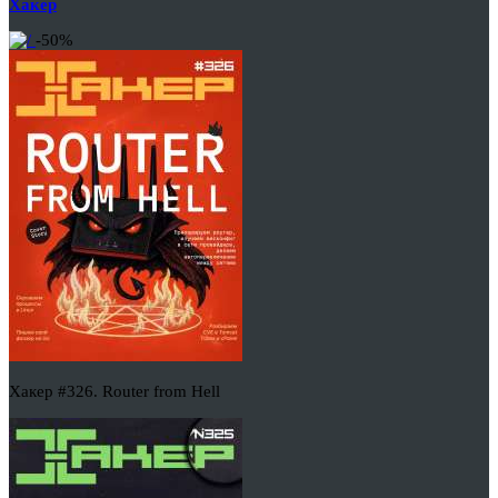
Хакер
-50%
Хакер #326. Router from Hell