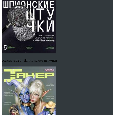
Хакер #325. Шпионские штучки