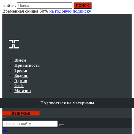
Найти:
Вход
Временная скидка 50%
на годовую подписку
!
Взлом
Приватность
Трюки
Кодинг
Админ
Geek
Магазин
Подписаться на материалы
Выпуски
Годовая
подписка
на