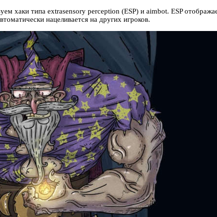
ем хаки типа extrasensory perception (ESP) и aimbot. ESP отображ
втоматически нацеливается на других игроков.