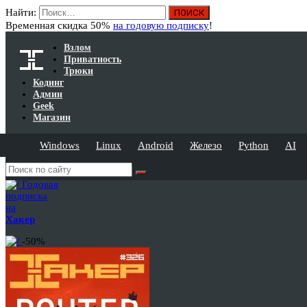
Найти:
Временная скидка 50%
на годовую подписку
!
Взлом
Приватность
Трюки
Кодинг
Админ
Geek
Магазин
Windows
Linux
Android
Железо
Python
AI
Годовая
подписка
на
Хакер
-50%