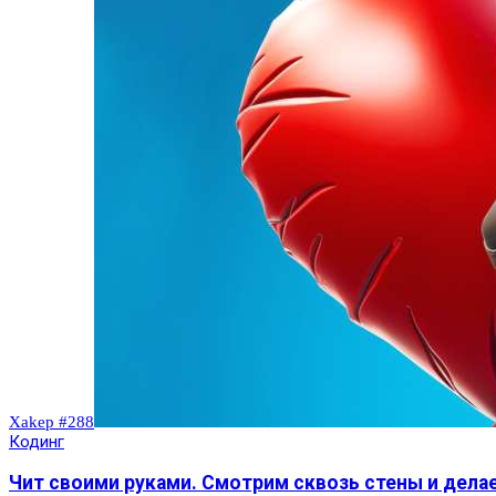
Xakep #288
Кодинг
Чит своими руками. Смотрим сквозь стены и дела