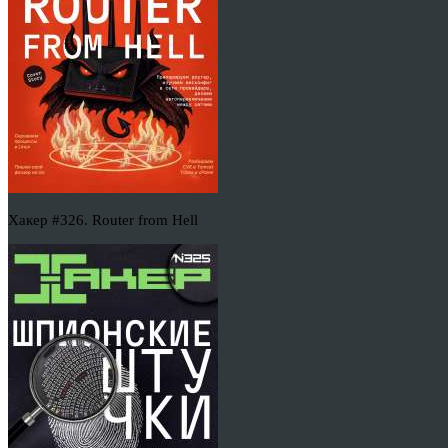
Хакер #326. Router from Hell