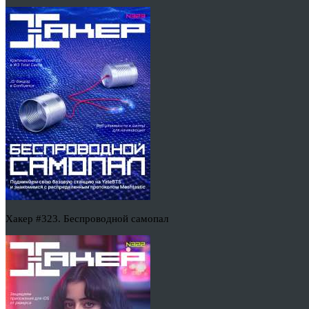
Хакер #323. Беспроводной самопал