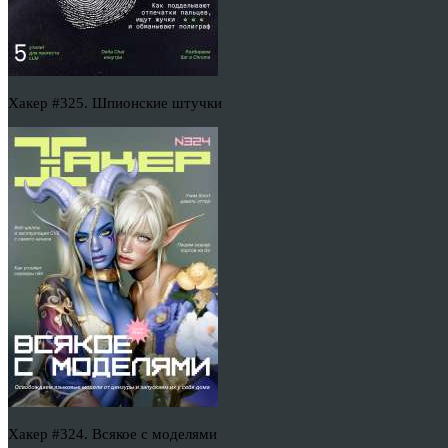
Хакер #325. Шпионские штучки
Хакер #324. Всякое с моделями