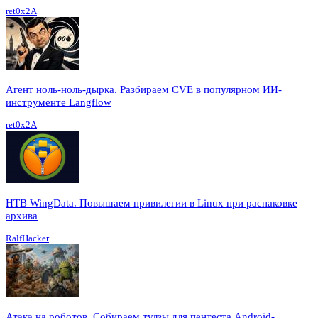
ret0x2A
Агент ноль-ноль-дырка. Разбираем CVE в популярном ИИ-
инструменте Langflow
ret0x2A
HTB WingData. Повышаем привилегии в Linux при распаковке
архива
RalfHacker
Атака на роботов. Собираем тулзы для пентеста Android-