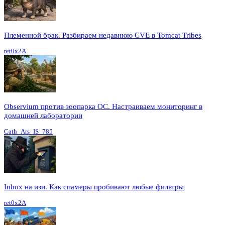
Племенной брак. Разбираем недавнюю CVE в Tomcat Tribes
ret0x2A
Observium против зоопарка ОС. Настраиваем мониторинг в
домашней лаборатории
Cath_Ars_IS_785
Inbox на изи. Как спамеры пробивают любые фильтры
ret0x2A