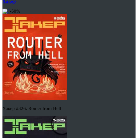
Хакер
-50%
Хакер #326. Router from Hell