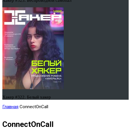
Хакер #323. Беспроводной самопал
Хакер #322. Белый хакер
Главная
ConnectOnCall
ConnectOnCall