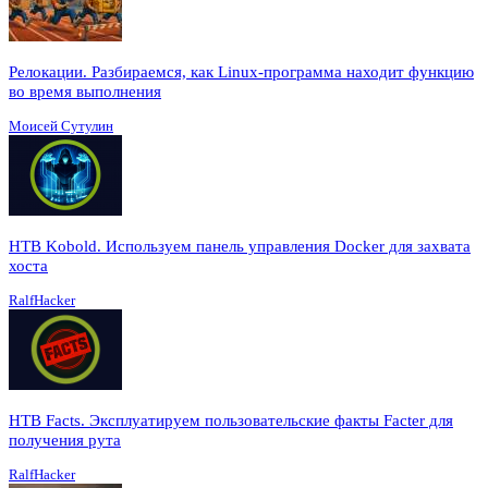
Релокации. Разбираемся, как Linux-программа находит функцию
во время выполнения
Моисей Сутулин
HTB Kobold. Используем панель управления Docker для захвата
хоста
RalfHacker
HTB Facts. Эксплуатируем пользовательские факты Facter для
получения рута
RalfHacker