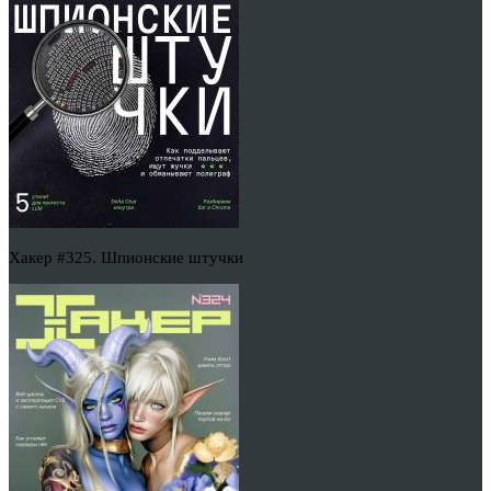
Хакер #325. Шпионские штучки