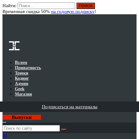
Найти:
Вход
Временная скидка 50%
на годовую подписку
!
Взлом
Приватность
Трюки
Кодинг
Админ
Geek
Магазин
Подписаться на материалы
Выпуски
Годовая
подписка
на