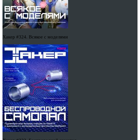
Хакер #324. Всякое с моделями