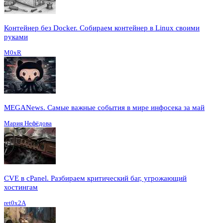
Контейнер без Docker. Собираем контейнер в Linux своими
руками
M0xR
MEGANews. Cамые важные события в мире инфосека за май
Мария Нефёдова
CVE в cPanel. Разбираем критический баг, угрожающий
хостингам
ret0x2A