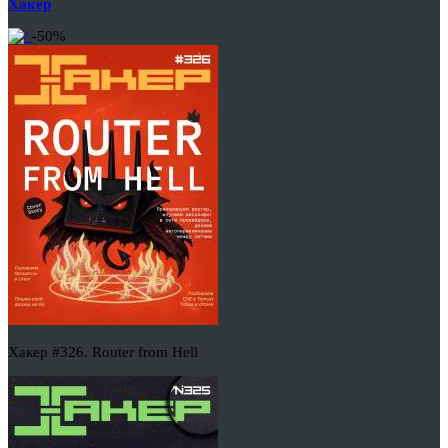
Хакер
-50%
Хакер #326. Router from Hell