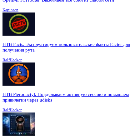
Kapinsen
HTB Facts. Эксплуатируем пользовательские факты Facter для
получения рута
RalfHacker
HTB Pterodactyl. Подделываем активную сессию и повышаем
привилегии через udisks
RalfHacker