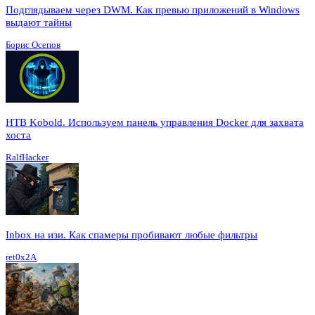
Подглядываем через DWM. Как превью приложений в Windows
выдают тайны
Борис Осепов
HTB Kobold. Используем панель управления Docker для захвата
хоста
RalfHacker
Inbox на изи. Как спамеры пробивают любые фильтры
ret0x2A