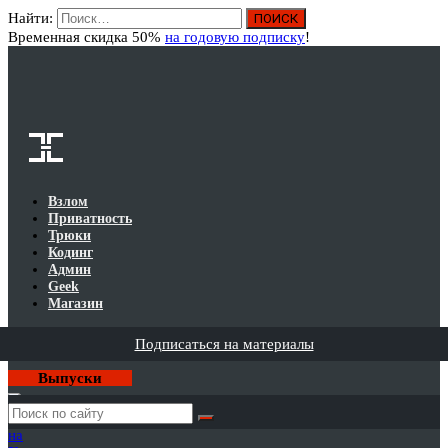
Найти:
Вход
Временная скидка 50%
на годовую подписку
!
Взлом
Приватность
Трюки
Кодинг
Админ
Geek
Магазин
Подписаться на материалы
Выпуски
Годовая
подписка
на