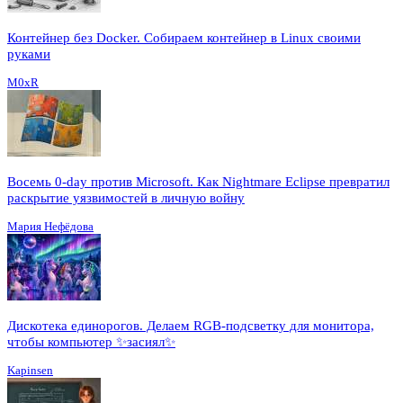
Контейнер без Docker. Собираем контейнер в Linux своими
руками
M0xR
Восемь 0-day против Microsoft. Как Nightmare Eclipse превратил
раскрытие уязвимостей в личную войну
Мария Нефёдова
Дискотека единорогов. Делаем RGB-подсветку для монитора,
чтобы компьютер ✨засиял✨
Kapinsen