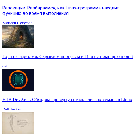
Релокации. Разбираемся, как Linux-программа находит
функцию во время выполнения
Моисей Сутулин
Гора с секретами. Скрываем процессы в Linux c помощью mount
cu63
HTB DevArea. Обходим проверку символических ссылок в Linux
RalfHacker