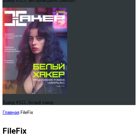
Хакер #323. Беспроводной самопал
Хакер #322. Белый хакер
Главная
FileFix
FileFix