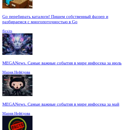
Go перебирать каталоги! Пишем собственный фаззер и
разбираемся с многопоточностью в Go
flexits
MEGANews. Cамые важные события в мире инфосека за июль
Мария Нефёдова
MEGANews. Cамые важные события в мире инфосека за май
Мария Нефёдова