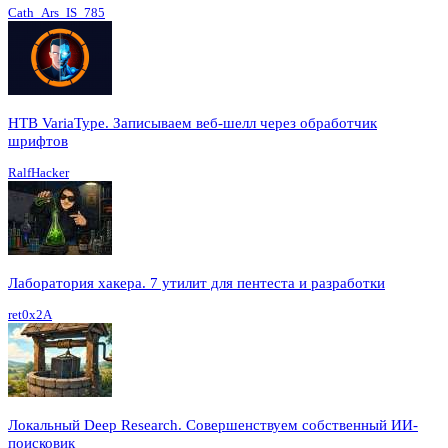
Cath_Ars_IS_785
HTB VariaType. Записываем веб-шелл через обработчик
шрифтов
RalfHacker
Лаборатория хакера. 7 утилит для пентеста и разработки
ret0x2A
Локальный Deep Research. Совершенствуем собственный ИИ-
поисковик