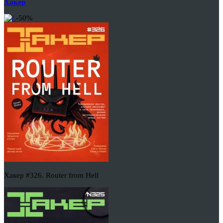
Хакер
-50%
Хакер #326. Router from Hell