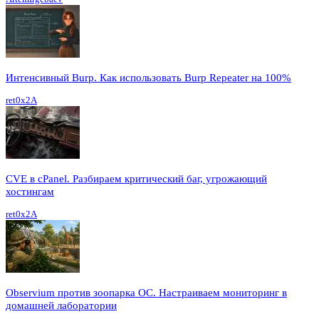
Интенсивный Burp. Как использовать Burp Repeater на 100%
ret0x2A
CVE в cPanel. Разбираем критический баг, угрожающий
хостингам
ret0x2A
Observium против зоопарка ОС. Настраиваем мониторинг в
домашней лаборатории