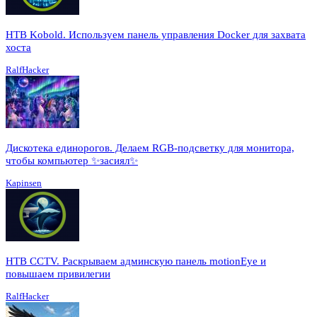
HTB Kobold. Используем панель управления Docker для захвата
хоста
RalfHacker
Дискотека единорогов. Делаем RGB-подсветку для монитора,
чтобы компьютер ✨засиял✨
Kapinsen
HTB CCTV. Раскрываем админскую панель motionEye и
повышаем привилегии
RalfHacker