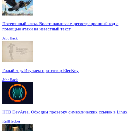
Потерянный ключ. Восстанавливаем регистрационный код с
помощью атаки на известный текст
JaboHack
Голый код. Изучаем протектор ElecKey
JaboHack
HTB DevArea. Обходим проверку символических ссылок в Linux
RalfHacker