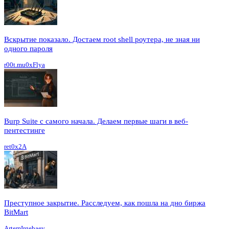
Вскрытие показало. Достаем root shell роутера, не зная ни
одного пароля
r00t.mu0xFlya
Burp Suite с самого начала. Делаем первые шаги в веб-
пентестинге
ret0x2A
Преступное закрытие. Расследуем, как пошла на дно биржа
BitMart
ArtemIrgebaev