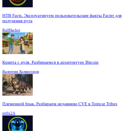
HTB Facts. Эксплуатируем пользовательские факты Facter для
получения рута
RalfHacker
Крипта с нуля. Разбираемся в архитектуре Bitcoin
Валентин Холмогоров
Племенной брак. Разбираем недавнюю CVE в Tomcat Tribes
ret0x2A