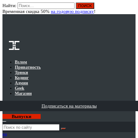
Найти:
Вход
Временная скидка 50%
на годовую подписку
!
Взлом
Приватность
Трюки
Кодинг
Админ
Geek
Магазин
Подписаться на материалы
Выпуски
Годовая
подписка
на