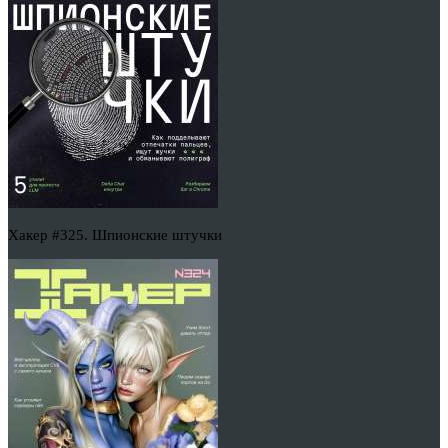
Хакер #325. Шпионские штучки