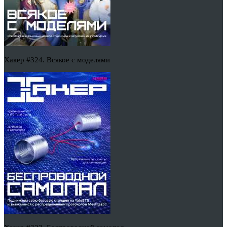
Хакер #324. Всякое с моделями