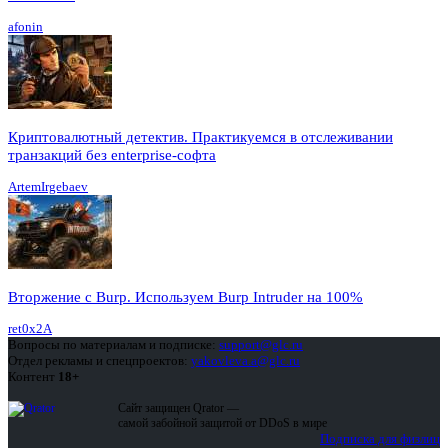
afonin
Криптовалютный детектив. Практикуемся в отслеживании
транзакций без enterprise-софта
ArtemIrgebaev
Вторжение с Burp. Используем Burp Intruder на 100%
ret0x2A
Вопросы по материалам и подписке:
support@glc.ru
Отдел рекламы и спецпроектов:
yakovleva.a@glc.ru
Контент
18+
Сайт защищен Qrator —
самой забойной защитой от DDoS в мире
Подписка для физлиц