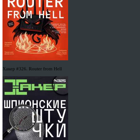
Хакер #326. Router from Hell