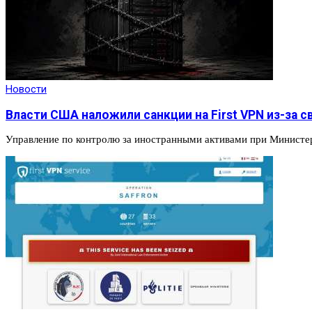
Новости
Власти США наложили санкции на First VPN из-за 
Управление по контролю за иностранными активами при Министе