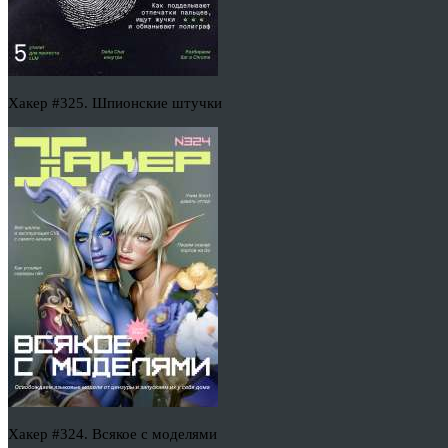
Хакер #325. Шпионские штучки
Хакер #324. Всякое с моделями