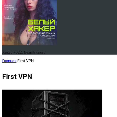
Хакер #322. Белый хакер
Главная
First VPN
First VPN