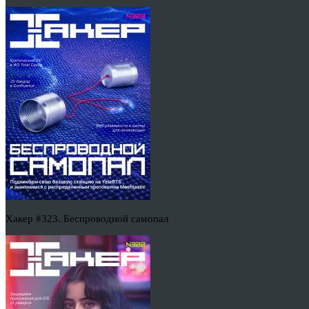
Хакер #323. Беспроводной самопал