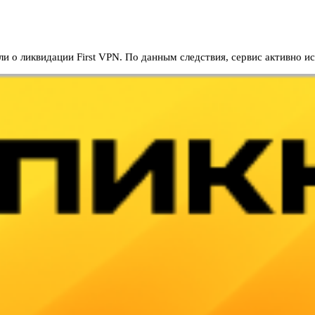
 о ликвидации First VPN. По данным следствия, сервис активно 