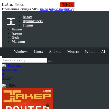
Найти:
Временная скидка 50%
на годовую подписку
!
Взлом
Приватность
Трюки
Кодинг
Админ
Geek
Магазин
Windows
Linux
Android
Железо
Python
AI
Годовая
подписка
на
Хакер
-50%