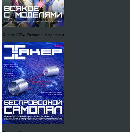
Хакер #324. Всякое с моделями