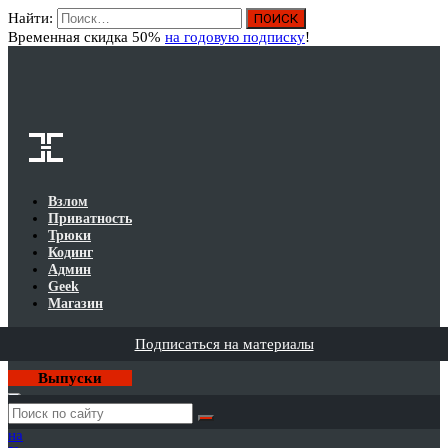
Найти:
Вход
Временная скидка 50%
на годовую подписку
!
Взлом
Приватность
Трюки
Кодинг
Админ
Geek
Магазин
Подписаться на материалы
Выпуски
Годовая
подписка
на