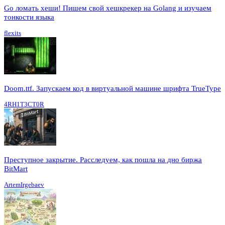
Go ломать хеши! Пишем свой хешкрекер на Golang и изучаем
тонкости языка
flexits
Doom.ttf. Запускаем код в виртуальной машине шрифта TrueType
4RH1T3CT0R
Преступное закрытие. Расследуем, как пошла на дно биржа
BitMart
ArtemIrgebaev