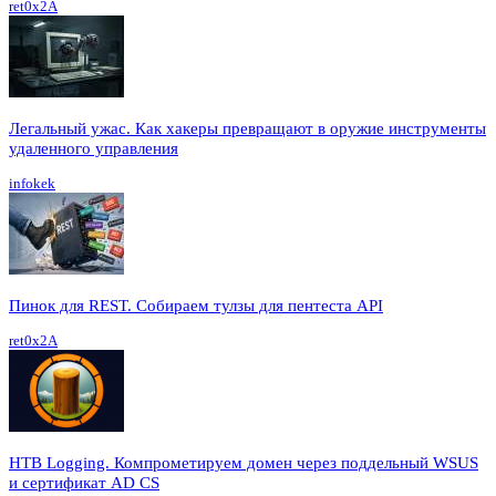
ret0x2A
Легальный ужас. Как хакеры превращают в оружие инструменты
удаленного управления
infokek
Пинок для REST. Собираем тулзы для пентеста API
ret0x2A
HTB Logging. Компрометируем домен через поддельный WSUS
и сертификат AD CS