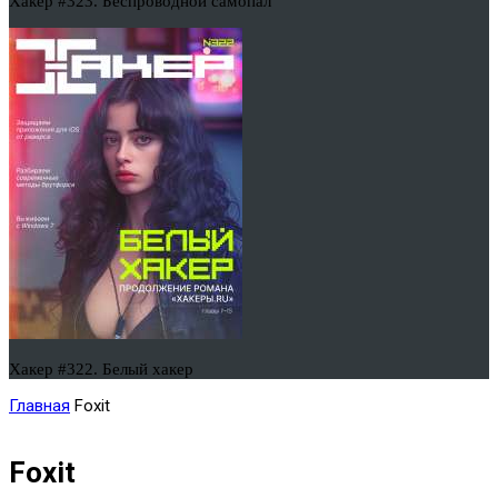
Хакер #323. Беспроводной самопал
Хакер #322. Белый хакер
Главная
Foxit
Foxit