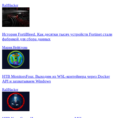
RalfHacker
История FortiBleed. Как десятки тысяч устройств Fortinet стали
фабрикой для сбора данных
Мария Нефёдова
HTB MonitorsFour. Выходим из WSL-контейнера через Docker
API и захватываем Windows
RalfHacker