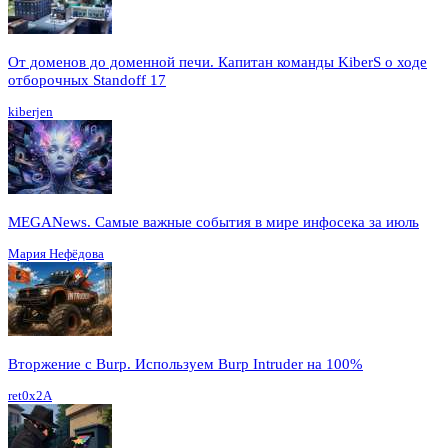
От доменов до доменной печи. Капитан команды KiberS о ходе
отборочных Standoff 17
kiberjen
MEGANews. Cамые важные события в мире инфосека за июль
Мария Нефёдова
Вторжение с Burp. Используем Burp Intruder на 100%
ret0x2A