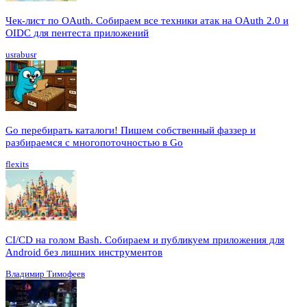
Чек-лист по OAuth. Собираем все техники атак на OAuth 2.0 и
OIDC для пентеста приложений
usrabusr
Go перебирать каталоги! Пишем собственный фаззер и
разбираемся с многопоточностью в Go
flexits
CI/CD на голом Bash. Собираем и публикуем приложения для
Android без лишних инструментов
Владимир Тимофеев