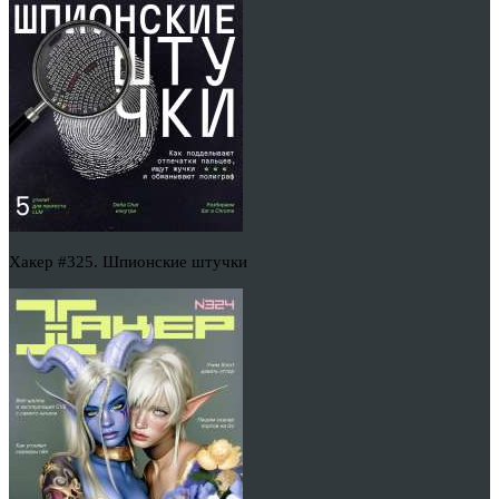
Хакер #325. Шпионские штучки