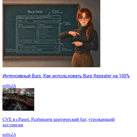
Интенсивный Burp. Как использовать Burp Repeater на 100%
ret0x2A
CVE в cPanel. Разбираем критический баг, угрожающий
хостингам
ret0x2A