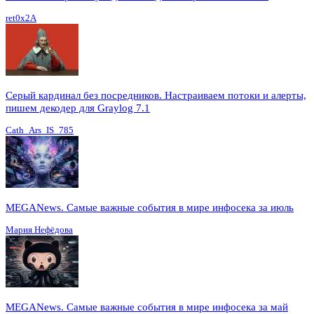
ret0x2A
Серый кардинал без посредников. Настраиваем потоки и алерты,
пишем декодер для Graylog 7.1
Cath_Ars_IS_785
MEGANews. Cамые важные события в мире инфосека за июль
Мария Нефёдова
MEGANews. Cамые важные события в мире инфосека за май