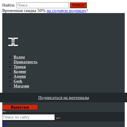
Найти:
Вход
Временная скидка 50%
на годовую подписку
!
Взлом
Приватность
Трюки
Кодинг
Админ
Geek
Магазин
Подписаться на материалы
Выпуски
Годовая
подписка
на