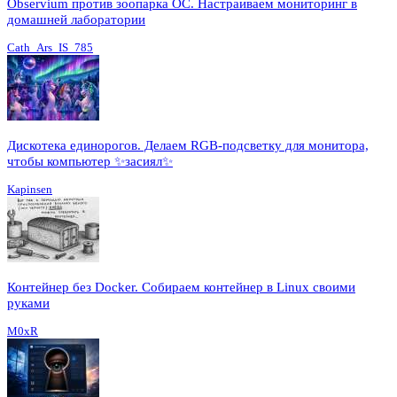
Observium против зоопарка ОС. Настраиваем мониторинг в
домашней лаборатории
Cath_Ars_IS_785
Дискотека единорогов. Делаем RGB-подсветку для монитора,
чтобы компьютер ✨засиял✨
Kapinsen
Контейнер без Docker. Собираем контейнер в Linux своими
руками
M0xR