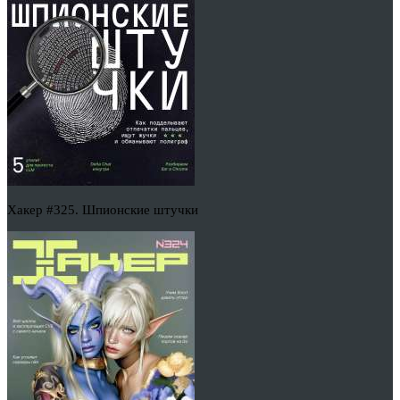
Хакер #325. Шпионские штучки