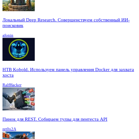
Локальный Deep Research. Совершенствуем собственный ИИ-
поисковик
afonin
HTB Kobold. Используем панель управления Docker для захвата
хоста
RalfHacker
Пинок для REST. Собираем тулзы для пентеста API
ret0x2A