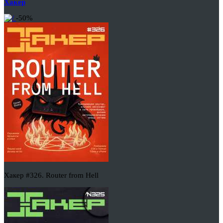
Хакер
-50%
Хакер #326. Router from Hell