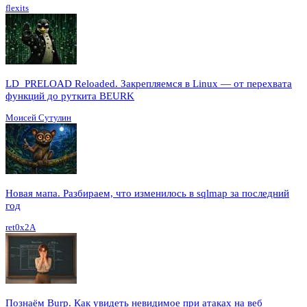
flexits
LD_PRELOAD Reloaded. Закрепляемся в Linux — от перехвата
функций до руткита BEURK
Моисей Сутулин
Новая мапа. Разбираем, что изменилось в sqlmap за последний
год
ret0x2A
Познаём Burp. Как увидеть невидимое при атаках на веб