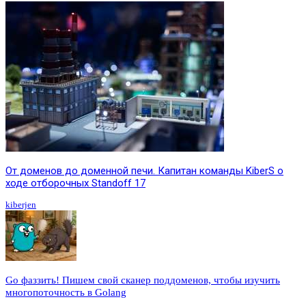
От доменов до доменной печи. Капитан команды KiberS о
ходе отборочных Standoff 17
kiberjen
Go фаззить! Пишем свой сканер поддоменов, чтобы изучить
многопоточность в Golang