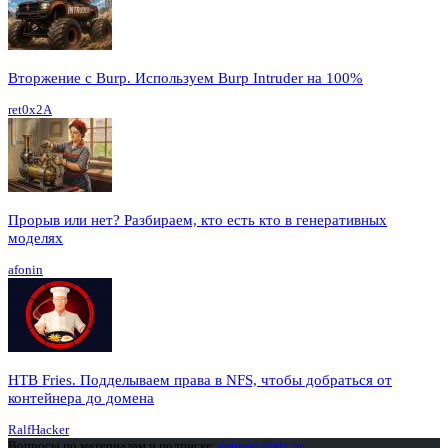
Вторжение с Burp. Используем Burp Intruder на 100%
ret0x2A
Прорыв или нет? Разбираем, кто есть кто в генеративных
моделях
afonin
HTB Fries. Подделываем права в NFS, чтобы добраться от
контейнера до домена
RalfHacker
Вопросы по материалам и подписке:
support@glc.ru