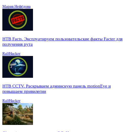
Мария Нефёдова
HTB Facts. Эксплуатируем пользовательские факты Facter для
получения рута
RalfHacker
HTB CCTV. Раскрываем админскую панель motionEye и
повышаем привилегии
RalfHacker