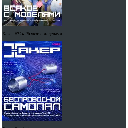
Хакер #324. Всякое с моделями