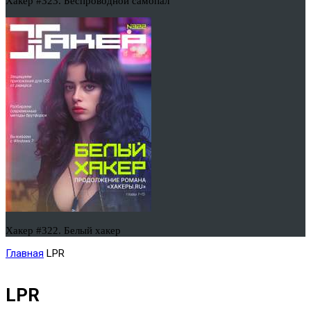
Хакер #323. Беспроводной самопал
Хакер #322. Белый хакер
Главная
LPR
LPR