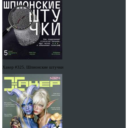
Хакер #325. Шпионские штучки