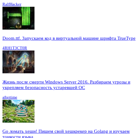
RalfHacker
Doom.ttf. Запускаем код в виртуальной машине шрифта TrueType
4RH1T3CT0R
Жизнь после смерти Windows Server 2016. Разбираем угрозы и
укрепляем безопасность устаревшей ОС
aftertime
Go ломать хеши! Пишем свой хешкрекер на Golang и изучаем
тонкости языка