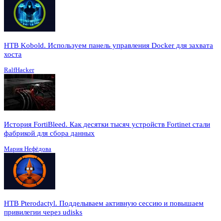
HTB Kobold. Используем панель управления Docker для захвата
хоста
RalfHacker
История FortiBleed. Как десятки тысяч устройств Fortinet стали
фабрикой для сбора данных
Мария Нефёдова
HTB Pterodactyl. Подделываем активную сессию и повышаем
привилегии через udisks