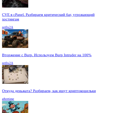
CVE в cPanel. Разбираем критический баг, угрожающий
хостингам
ret0x2A
Вторжение с Burp. Используем Burp Intruder на 100%
ret0x2A
Откуда деньжата? Разбираем, как ищут криптокошельки
aftertime