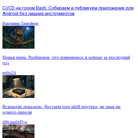
CI/CD на голом Bash. Собираем и публикуем приложения для
Android без лишних инструментов
Владимир Тимофеев
Новая мапа. Разбираем, что изменилось в sqlmap за последний
год
ret0x2A
Вскрытие показало. Достаем root shell роутера, не зная ни
одного пароля
r00t.mu0xFlya