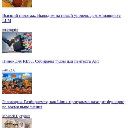
Высший пилотаж. Выводим на новый уровень декомпиляцию с
LLM
mr.grogrig
Пинок для REST. Собираем тулзы для пентеста API
ret0x2A
Релокации. Разбираемся, как Linux-программа находит функцию
во время выполнения
Моисей Сутулин