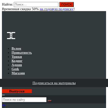
Найти:
Вход
Временная скидка 50%
на годовую подписку
!
Взлом
Приватность
Трюки
Кодинг
Админ
Geek
Магазин
Подписаться на материалы
Выпуски
Годовая
подписка
на