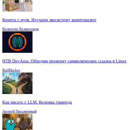
Крипта с нуля. Изучаем экосистему криптовалют
Валентин Холмогоров
HTB DevArea. Обходим проверку символических ссылок в Linux
RalfHacker
Как писать с LLM. Колонка главреда
Андрей Письменный