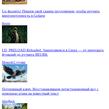
Go фаззить! Пишем свой сканер поддоменов, чтобы изучить
многопоточность в Golang
flexits
LD_PRELOAD Reloaded. Закрепляемся в Linux — от перехвата
функций до руткита BEURK
Моисей Сутулин
Потерянный ключ. Восстанавливаем регистрационный код с
помощью атаки на известный текст
JaboHack