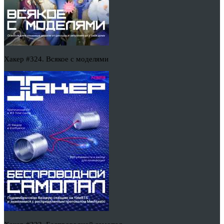
Хакер #324. Всякое с моделями