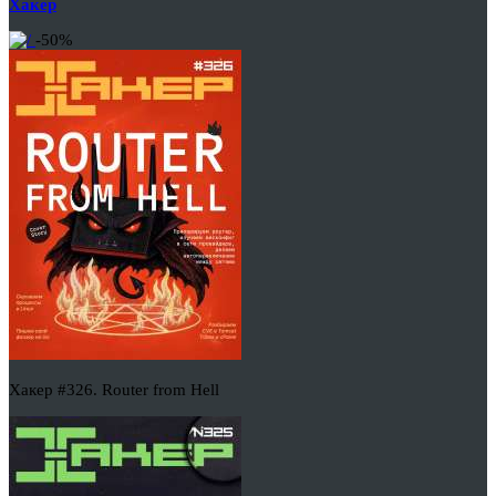
Хакер
-50%
Хакер #326. Router from Hell