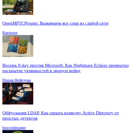
OpenMPTCProuter. Выжимаем все соки из слабой сети
Kapinsen
Восемь 0-day против Microsoft. Как Nightmare Eclipse превратил
раскрытие уязвимостей в личную войну
Мария Нефёдова
Обфускация LDAP. Как скрыть разведку Active Directory от
простых детектов
beaverdreamer