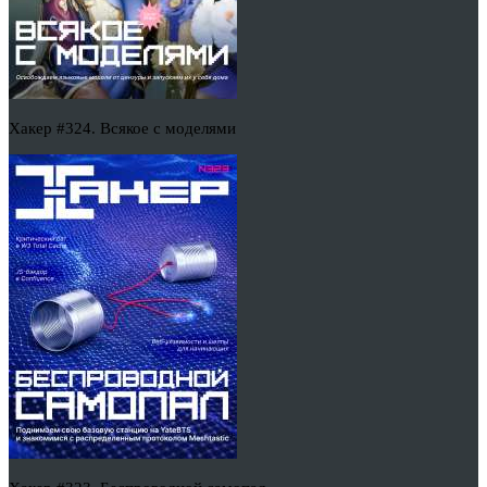
Хакер #324. Всякое с моделями