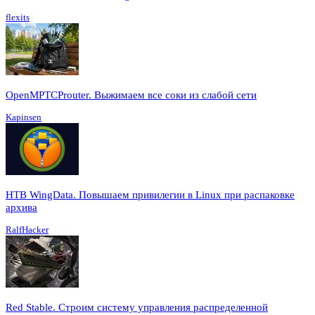
flexits
OpenMPTCProuter. Выжимаем все соки из слабой сети
Kapinsen
HTB WingData. Повышаем привилегии в Linux при распаковке
архива
RalfHacker
Red Stable. Строим систему управления распределенной