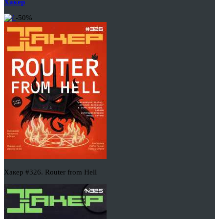
Хакер
-50%
Хакер #326. Router from Hell