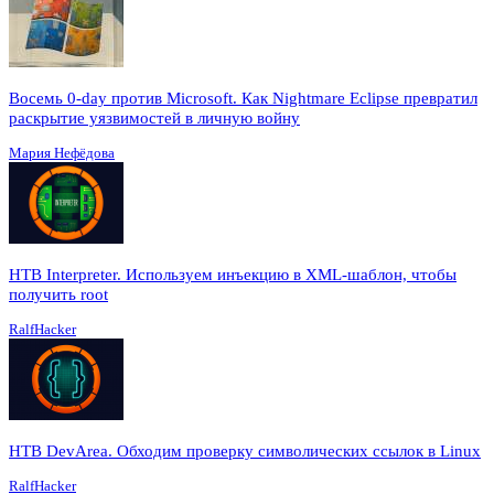
Восемь 0-day против Microsoft. Как Nightmare Eclipse превратил
раскрытие уязвимостей в личную войну
Мария Нефёдова
HTB Interpreter. Используем инъекцию в XML-шаблон, чтобы
получить root
RalfHacker
HTB DevArea. Обходим проверку символических ссылок в Linux
RalfHacker