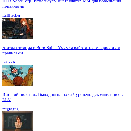
HTB NanoCorp. Используем инсталлятор MSI для повышения
привилегий
RalfHacker
Автоматизация в Burp Suite. Учимся работать с макросами и
правилами
ret0x2A
Высший пилотаж. Выводим на новый уровень декомпиляцию с
LLM
mr.grogrig