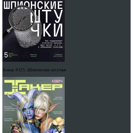
Хакер #325. Шпионские штучки