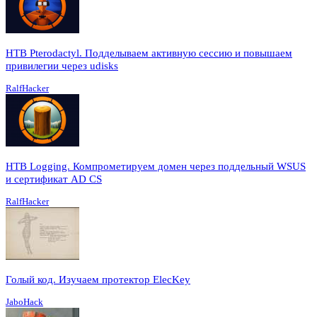
HTB Pterodactyl. Подделываем активную сессию и повышаем
привилегии через udisks
RalfHacker
HTB Logging. Компрометируем домен через поддельный WSUS
и сертификат AD CS
RalfHacker
Голый код. Изучаем протектор ElecKey
JaboHack