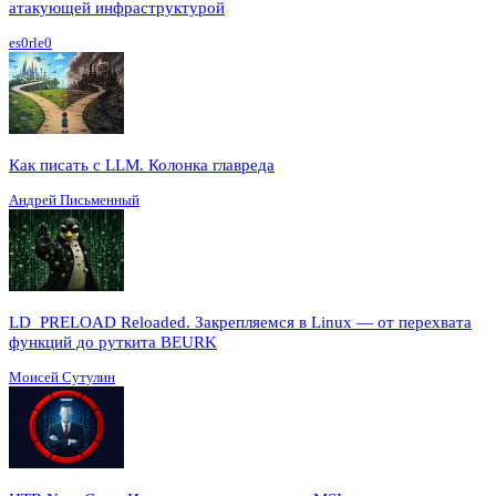
атакующей инфраструктурой
es0rle0
Как писать с LLM. Колонка главреда
Андрей Письменный
LD_PRELOAD Reloaded. Закрепляемся в Linux — от перехвата
функций до руткита BEURK
Моисей Сутулин