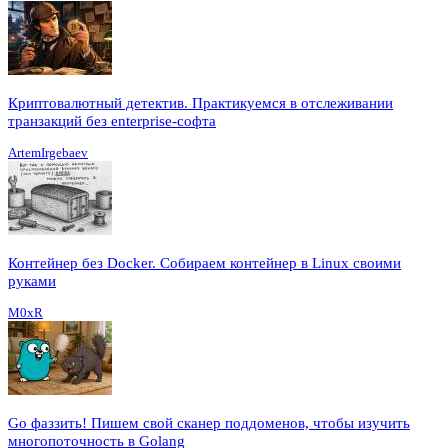
Криптовалютный детектив. Практикуемся в отслеживании
транзакций без enterprise-софта
ArtemIrgebaev
Контейнер без Docker. Собираем контейнер в Linux своими
руками
M0xR
Go фаззить! Пишем свой сканер поддоменов, чтобы изучить
многопоточность в Golang