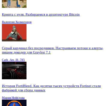
Крипта с нуля. Разбираемся в архитектуре Bitcoin
Валентин Холмогоров
Серый кардинал без посредников. Настраиваем потоки и алерты,
пишем декодер для Graylog 7.1
Cath_Ars_IS_785
История FortiBleed. Как десятки тысяч устройств Fortinet стали
фабрикой для сбора данных
Мария Нефёдова