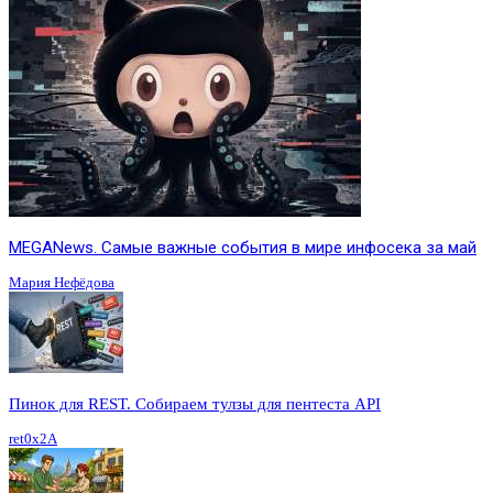
MEGANews. Cамые важные события в мире инфосека за май
Мария Нефёдова
Пинок для REST. Собираем тулзы для пентеста API
ret0x2A