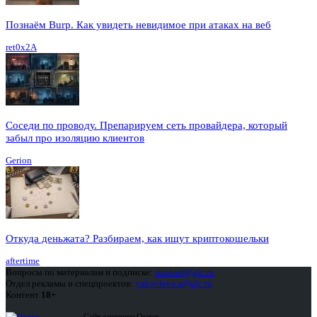
Познаём Burp. Как увидеть невидимое при атаках на веб
ret0x2A
Соседи по проводу. Препарируем сеть провайдера, который
забыл про изоляцию клиентов
Gerion
Откуда деньжата? Разбираем, как ищут криптокошельки
aftertime
Вопросы по материалам и подписке:
support@glc.ru
Отдел рекламы и спецпроектов:
yakovleva.a@glc.ru
Контент
18+
Сайт защищен Qrator —