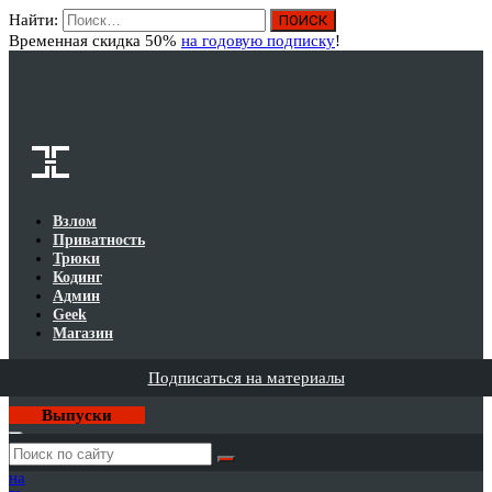
Найти:
Вход
Временная скидка 50%
на годовую подписку
!
Взлом
Приватность
Трюки
Кодинг
Админ
Geek
Магазин
Подписаться на материалы
Выпуски
Годовая
подписка
на