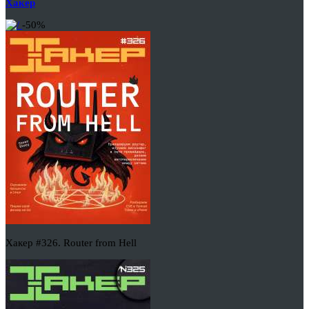
Хакер
-50%
Хакер #326. Router from Hell