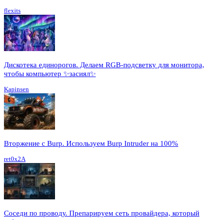
flexits
Дискотека единорогов. Делаем RGB-подсветку для монитора,
чтобы компьютер ✨засиял✨
Kapinsen
Вторжение с Burp. Используем Burp Intruder на 100%
ret0x2A
Соседи по проводу. Препарируем сеть провайдера, который