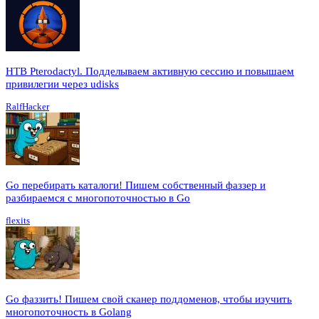
HTB Pterodactyl. Подделываем активную сессию и повышаем
привилегии через udisks
RalfHacker
Go перебирать каталоги! Пишем собственный фаззер и
разбираемся с многопоточностью в Go
flexits
Go фаззить! Пишем свой сканер поддоменов, чтобы изучить
многопоточность в Golang