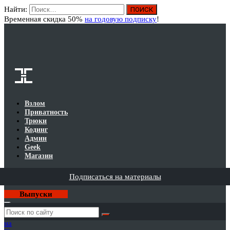
Найти:
Вход
Временная скидка 50%
на годовую подписку
!
Взлом
Приватность
Трюки
Кодинг
Админ
Geek
Магазин
Подписаться на материалы
Выпуски
Годовая
подписка
на