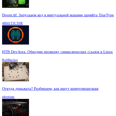
Doom.ttf. Запускаем код в виртуальной машине шрифта TrueType
4RH1T3CT0R
HTB DevArea. Обходим проверку символических ссылок в Linux
RalfHacker
Откуда деньжата? Разбираем, как ищут криптокошельки
aftertime