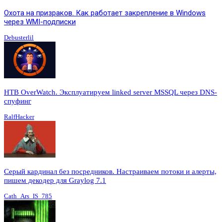
Охота на призраков. Как работает закрепление в Windows
через WMI-подписки
Debusterlil
HTB OverWatch. Эксплуатируем linked server MSSQL через DNS-
спуфинг
RalfHacker
Серый кардинал без посредников. Настраиваем потоки и алерты,
пишем декодер для Graylog 7.1
Cath_Ars_IS_785