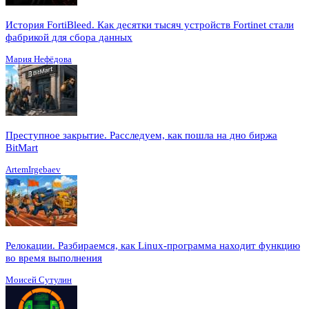
История FortiBleed. Как десятки тысяч устройств Fortinet стали
фабрикой для сбора данных
Мария Нефёдова
Преступное закрытие. Расследуем, как пошла на дно биржа
BitMart
ArtemIrgebaev
Релокации. Разбираемся, как Linux-программа находит функцию
во время выполнения
Моисей Сутулин