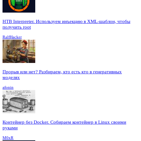
HTB Interpreter. Используем инъекцию в XML-шаблон, чтобы
получить root
RalfHacker
Прорыв или нет? Разбираем, кто есть кто в генеративных
моделях
afonin
Контейнер без Docker. Собираем контейнер в Linux своими
руками
M0xR