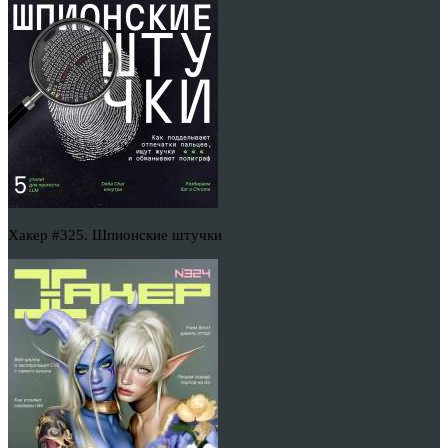
Хакер #325. Шпионские штучки