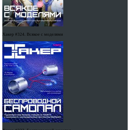
Хакер #324. Всякое с моделями