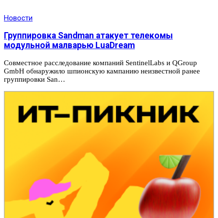
Новости
Группировка Sandman атакует телекомы
модульной малварью LuaDream
Совместное расследование компаний SentinelLabs и QGroup
GmbH обнаружило шпионскую кампанию неизвестной ранее
группировки San…