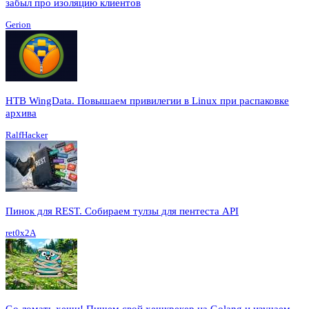
забыл про изоляцию клиентов
Gerion
HTB WingData. Повышаем привилегии в Linux при распаковке
архива
RalfHacker
Пинок для REST. Собираем тулзы для пентеста API
ret0x2A
Go ломать хеши! Пишем свой хешкрекер на Golang и изучаем