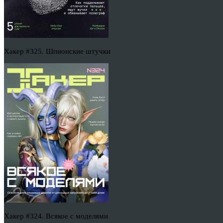
Хакер #325. Шпионские штучки
Хакер #324. Всякое с моделями