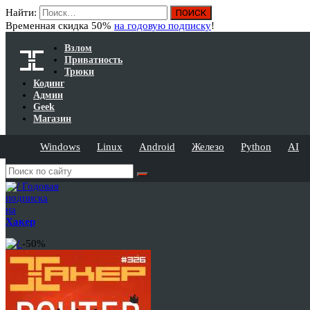
Найти:
Временная скидка 50%
на годовую подписку
!
Взлом
Приватность
Трюки
Кодинг
Админ
Geek
Магазин
Windows
Linux
Android
Железо
Python
AI
Годовая
подписка
на
Хакер
-50%