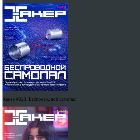
Хакер #323. Беспроводной самопал