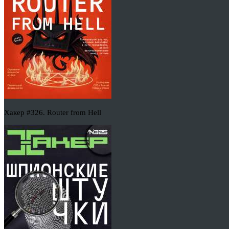
Хакер #326. Router from Hell