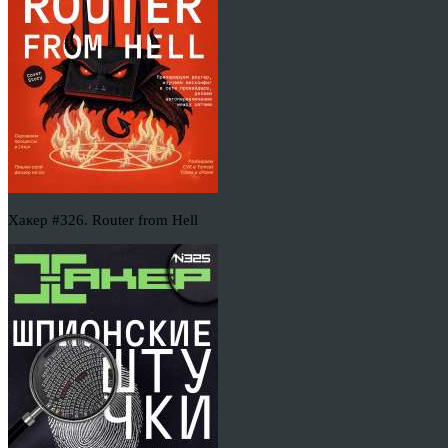
Хакер #326. Router from Hell