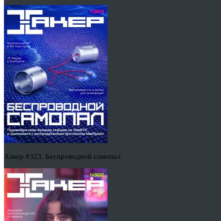
Хакер #323. Беспроводной самопал