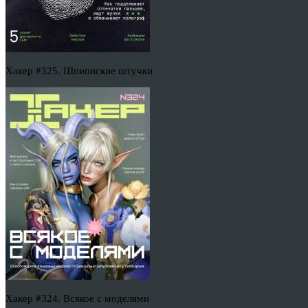
Хакер #325. Шпионские штучки
Хакер #324. Всякое с моделями