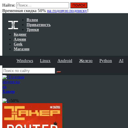
Найти:
Временная скидка 50%
на годовую подписку
!
Взлом
Приватность
Трюки
Кодинг
Админ
Geek
Магазин
Windows
Linux
Android
Железо
Python
AI
Годовая
подписка
на
Хакер
-50%