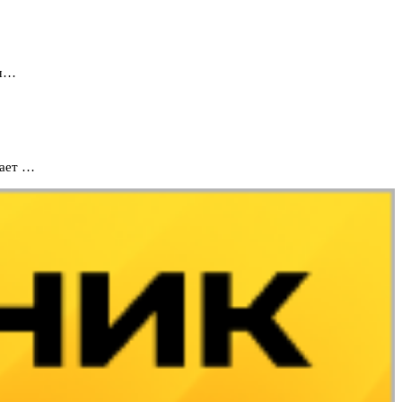
 ш…
вает …