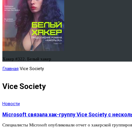
Хакер #322. Белый хакер
Главная
Vice Society
Vice Society
Новости
Microsoft связала хак-группу Vice Society с нес
Специалисты Microsoft опубликовали отчет о хакерской группиро