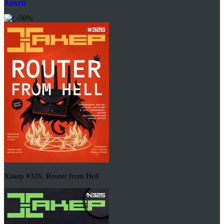
Хакер
-50%
Хакер #326. Router from Hell