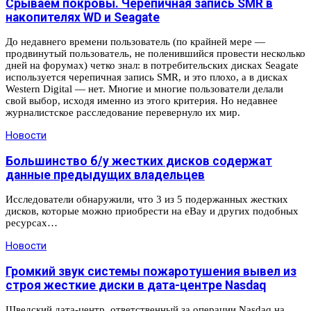
Срываем покровы. Черепичная запись SMR в
накопителях WD и Seagate
До недавнего времени пользователь (по крайней мере —
продвинутый пользователь, не поленившийся провести несколько
дней на форумах) четко знал: в потребительских дисках Seagate
используется черепичная запись SMR, и это плохо, а в дисках
Western Digital — нет. Многие и многие пользователи делали
свой выбор, исходя именно из этого критерия. Но недавнее
журналистское расследование перевернуло их мир.
Новости
Большинство б/у жестких дисков содержат
данные предыдущих владельцев
Исследователи обнаружили, что 3 из 5 подержанных жестких
дисков, которые можно приобрести на eBay и других подобных
ресурсах…
Новости
Громкий звук системы пожаротушения вывел из
строя жесткие диски в дата-центре Nasdaq
Шведский дата-центр, ответственный за операции Nasdaq на