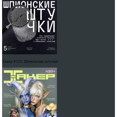
Хакер #325. Шпионские штучки