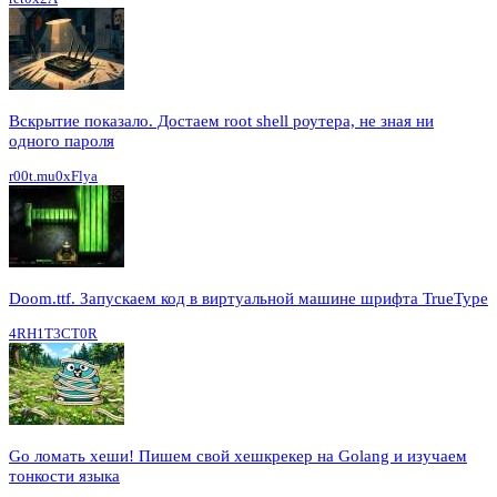
Вскрытие показало. Достаем root shell роутера, не зная ни
одного пароля
r00t.mu0xFlya
Doom.ttf. Запускаем код в виртуальной машине шрифта TrueType
4RH1T3CT0R
Go ломать хеши! Пишем свой хешкрекер на Golang и изучаем
тонкости языка