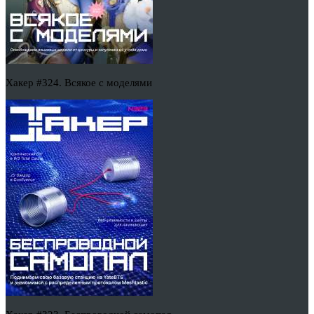
Хакер #324. Всякое с моделями