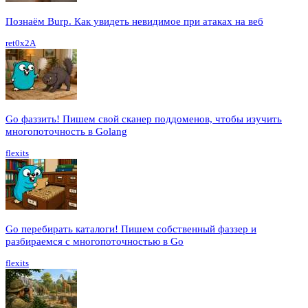
Познаём Burp. Как увидеть невидимое при атаках на веб
ret0x2A
Go фаззить! Пишем свой сканер поддоменов, чтобы изучить
многопоточность в Golang
flexits
Go перебирать каталоги! Пишем собственный фаззер и
разбираемся с многопоточностью в Go
flexits