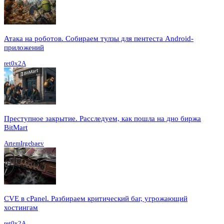
Атака на роботов. Собираем тулзы для пентеста Android-
приложений
ret0x2A
Преступное закрытие. Расследуем, как пошла на дно биржа
BitMart
ArtemIrgebaev
CVE в cPanel. Разбираем критический баг, угрожающий
хостингам
ret0x2A