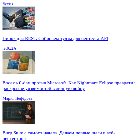
flexits
Пинок для REST. Собираем тулзы для пентеста API
ret0x2A
Восемь 0-day против Microsoft. Как Nightmare Eclipse превратил
раскрытие уязвимостей в личную войну
Мария Нефёдова
Burp Suite с самого начала. Делаем первые шаги в веб-
пентестинге