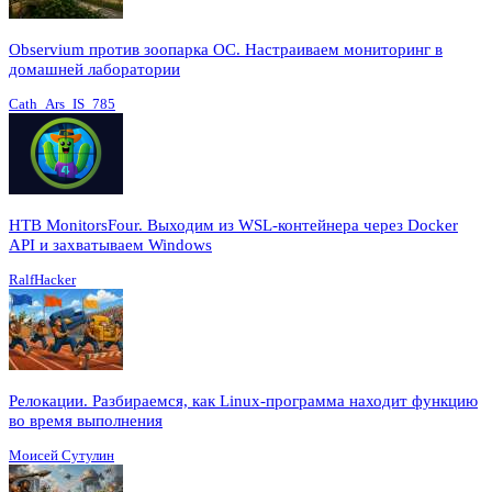
Observium против зоопарка ОС. Настраиваем мониторинг в
домашней лаборатории
Cath_Ars_IS_785
HTB MonitorsFour. Выходим из WSL-контейнера через Docker
API и захватываем Windows
RalfHacker
Релокации. Разбираемся, как Linux-программа находит функцию
во время выполнения
Моисей Сутулин