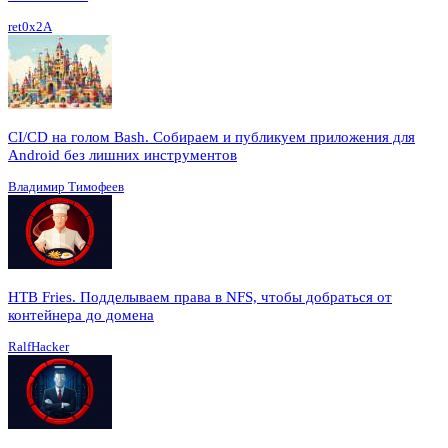
ret0x2A
CI/CD на голом Bash. Собираем и публикуем приложения для
Android без лишних инструментов
Владимир Тимофеев
HTB Fries. Подделываем права в NFS, чтобы добраться от
контейнера до домена
RalfHacker