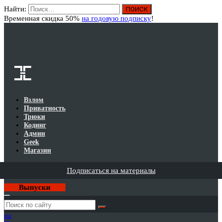
Найти:
Вход
Временная скидка 50%
на годовую подписку
!
Взлом
Приватность
Трюки
Кодинг
Админ
Geek
Магазин
Подписаться на материалы
Выпуски
Годовая
подписка
на