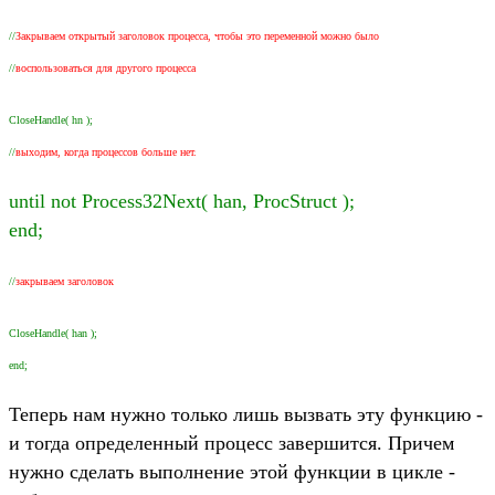
//
Закрываем открытый заголовок процесса, чтобы это переменной можно было
//
воспользоваться для другого процесса
CloseHandle( hn );
//
выходим, когда процессов больше нет.
until not Process32Next( han, ProcStruct );
end;
//
закрываем заголовок
CloseHandle( han );
end;
Теперь нам нужно только лишь вызвать эту функцию -
и тогда определенный процесс завершится. Причем
нужно сделать выполнение этой функции в цикле -