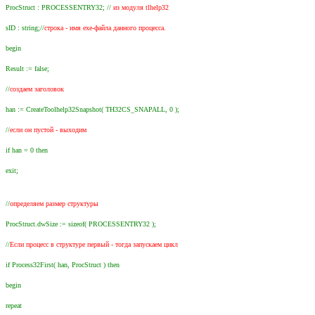
ProcStruct : PROCESSENTRY32; //
из модуля tlhelp32
sID : string;//
строка - имя exe-файла данного процесса.
begin
Result := false;
//
создаем заголовок
han := CreateToolhelp32Snapshot( TH32CS_SNAPALL, 0 );
//
если он пустой - выходим
if han = 0 then
exit;
//
определяем размер структуры
ProcStruct.dwSize := sizeof( PROCESSENTRY32 );
//
Если процесс в структуре первый - тогда запускаем цикл
if Process32First( han, ProcStruct ) then
begin
repeat