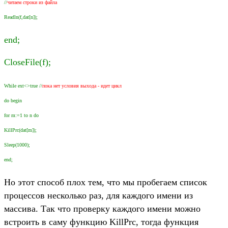
//
читаем строки из файла
Readln(f,dat[n]);
end;
CloseFile(f);
While ext<>true //
пока нет условия выхода - идет цикл
do begin
for m:=1 to n do
KillPrc(dat[m]);
Sleep(1000);
end;
Но этот способ плох тем, что мы пробегаем список
процессов несколько раз, для каждого имени из
массива. Так что проверку каждого имени можно
встроить в саму функцию KillPrc, тогда функция