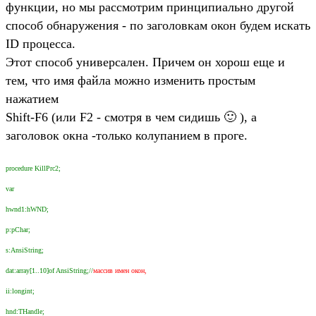
функции, но мы рассмотрим принципиально другой
способ обнаружения - по заголовкам окон будем искать
ID процесса.
Этот способ универсален. Причем он хорош еще и
тем, что имя файла можно изменить простым
нажатием
Shift-F6 (или F2 - смотря в чем сидишь 🙂 ), а
заголовок окна -только колупанием в проге.
procedure KillPrc2;
var
hwnd1:hWND;
p:pChar;
s:AnsiString;
dat:array[1..10]of AnsiString;//
массив имен окон,
ii:longint;
hnd:THandle;