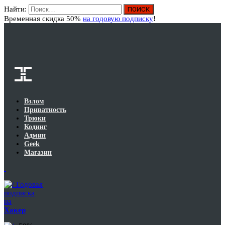
Найти:
Вход
Временная скидка 50%
на годовую подписку
!
Взлом
Приватность
Трюки
Кодинг
Админ
Geek
Магазин
Годовая
подписка
на
Хакер