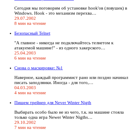
Сегодня мы поговорим об установке hook'ов (ловушек) в
Windows. Hook - это механизм перехва…
29.07.2002
8 мин на чтение
Безопасный Telnet
"А главное - никогда не подключайтесь телнетом к
атакуемой машине!" - из одного хакерского…
25.04.2003
6 мин на чтение
Снова о маскировке: №1
Наверное, каждый программист рано или поздно начинал
писать заподлянки. Иногда - для того,…
04.03.2003
4 мин на чтение
Пишем трейнер для Never Winter Nigth
Выбирать особо было не из чего, т.к. на машине стояла
только одна игра Newer Winter Nigths…
29.10.2002
7 мин на чтение