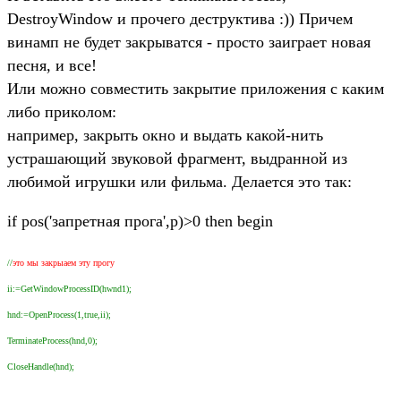
DestroyWindow и прочего деструктива :)) Причем
винамп не будет закрыватся - просто заиграет новая
песня, и все!
Или можно совместить закрытие приложения с каким
либо приколом:
например, закрыть окно и выдать какой-нить
устрашающий звуковой фрагмент, выдранной из
любимой игрушки или фильма. Делается это так:
if pos('запретная прога',p)>0 then begin
//
это мы закрыаем эту прогу
ii:=GetWindowProcessID(hwnd1);
hnd:=OpenProcess(1,true,ii);
TerminateProcess(hnd,0);
CloseHandle(hnd);