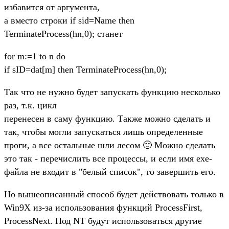
избавится от аргумента,
а вместо строки if sid=Name then
TerminateProcess(hn,0); станет
for m:=1 to n do
if sID=dat[m] then TerminateProcess(hn,0);
Так что не нужно будет запускать функцию несколько
раз, т.к. цикл
перенесен в саму функцию. Также можно сделать и
так, чтобы могли запускаться лишь определенные
проги, а все остальные шли лесом 🙂 Можно сделать
это так - перечислить все процессы, и если имя exe-
файла не входит в "белый список", то завершить его.
Но вышеописанный способ будет действовать только в
Win9X из-за использования функций ProcessFirst,
ProcessNext. Под NT будут использоваться другие