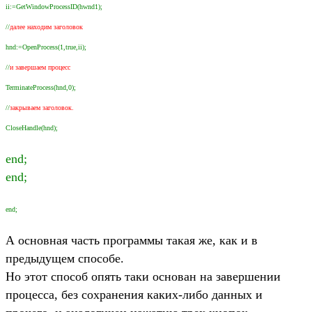
ii:=GetWindowProcessID(hwnd1);
//
далее находим заголовок
hnd:=OpenProcess(1,true,ii);
//
и завершаем процесс
TerminateProcess(hnd,0);
//
закрываем заголовок.
CloseHandle(hnd);
end;
end;
end;
А основная часть программы такая же, как и в
предыдущем способе.
Но этот способ опять таки основан на завершении
процесса, без сохранения каких-либо данных и