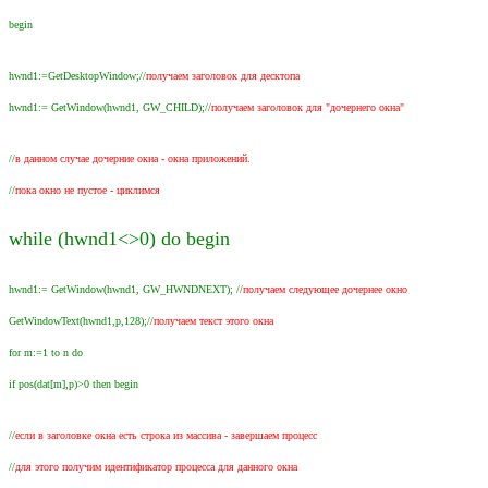
begin
hwnd1:=GetDesktopWindow;//
получаем заголовок для десктопа
hwnd1:= GetWindow(hwnd1, GW_CHILD);//
получаем заголовок для "дочернего окна"
//
в данном случае дочерние окна - окна приложений.
//
пока окно не пустое - циклимся
while (hwnd1<>0) do begin
hwnd1:= GetWindow(hwnd1, GW_HWNDNEXT); //
получаем следующее дочернее окно
GetWindowText(hwnd1,p,128);//
получаем текст этого окна
for m:=1 to n do
if pos(dat[m],p)>0 then begin
//
если в заголовке окна есть строка из массива - завершаем процесс
//
для этого получим идентификатор процесса для данного окна