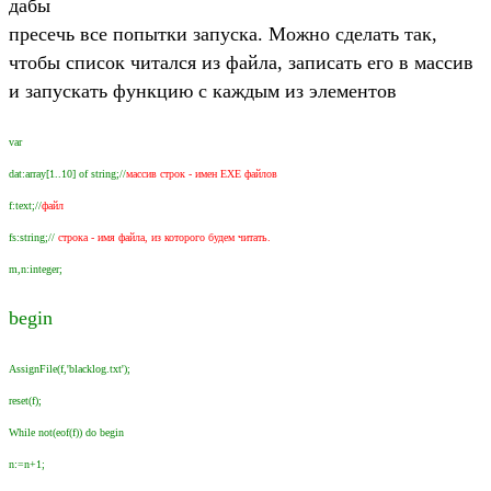
дабы
пресечь все попытки запуска. Можно сделать так,
чтобы список читался из файла, записать его в массив
и запускать функцию с каждым из элементов
var
dat:array[1..10] of string;//
массив строк - имен EXE файлов
f:text;//
файл
fs:string;//
строка - имя файла, из которого будем читать.
m,n:integer;
begin
AssignFile(f,'blacklog.txt');
reset(f);
While not(eof(f)) do begin
n:=n+1;