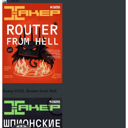
-50%
Хакер #326. Router from Hell