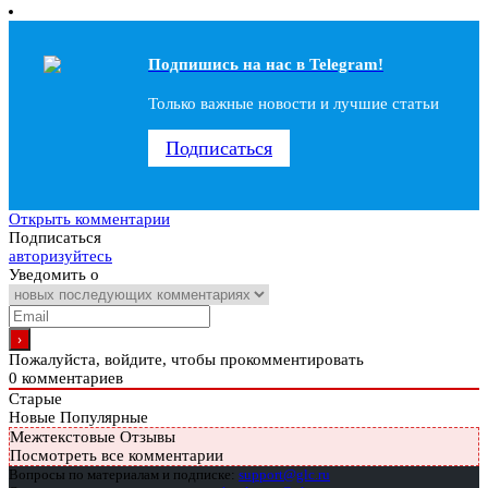
Подпишись на наc в Telegram!
Только важные новости и лучшие статьи
Подписаться
Открыть комментарии
Подписаться
авторизуйтесь
Уведомить о
Пожалуйста, войдите, чтобы прокомментировать
0
комментариев
Старые
Новые
Популярные
Межтекстовые Отзывы
Посмотреть все комментарии
Вопросы по материалам и подписке:
support@glc.ru