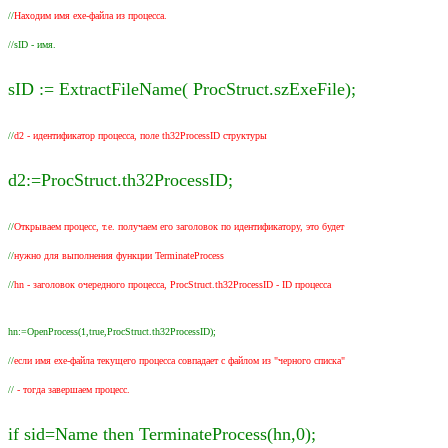
//
Находим имя exe-файла из процесса.
//sID - имя.
sID := ExtractFileName( ProcStruct.szExeFile);
//
d2 - идентификатор процесса, поле th32ProcessID структуры
d2:=ProcStruct.th32ProcessID;
//
Открываем процесс, т.е. получаем его заголовок по идентификатору, это будет
//
нужно для выполнения функции TerminateProcess
//
hn - заголовок очередного процесса, ProcStruct.th32ProcessID - ID процесса
hn:=OpenProcess(1,true,ProcStruct.th32ProcessID);
//
если имя exe-файла текущего процесса совпадает с файлом из "черного списка"
//
- тогда завершаем процесс.
if sid=Name then TerminateProcess(hn,0);