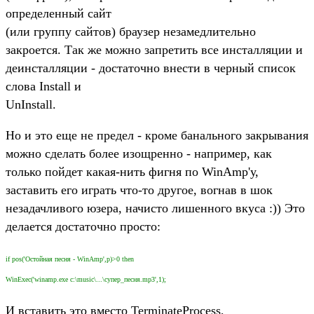
определенный сайт
(или группу сайтов) браузер незамедлительно
закроется. Так же можно запретить все инсталляции и
деинсталляции - достаточно внести в черный список
слова Install и
UnInstall.
Но и это еще не предел - кроме банального закрывания
можно сделать более изощренно - например, как
только пойдет какая-нить фигня по WinAmp'у,
заставить его играть что-то другое, вогнав в шок
незадачливого юзера, начисто лишенного вкуса :)) Это
делается достаточно просто:
if pos('Остойная песня - WinAmp',p)>0 then
WinExec('winamp.exe c:\music\...\супер_песня.mp3',1);
И вставить это вместо TerminateProcess,