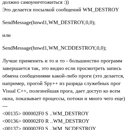
должно самоуничтожиться :))
Это делается посылкой сообщений WM_DESTROY
SendMessage(hnwd1,WM_DESTROY,0,0);
или
SendMessage(hnwd1,WM_NCDDESTROY,0,0);
Лучше применить и то и то - большинство программ
завершается так, это видно если просмотреть запись
обмена сообщениями какой-либо проги (это делается,
например, прогой Spy++ из разряда служебных прог
Visual C++, полезнейшая прога, дает доступ ко всем
окна, показывает процессы, потоки и много чего еще)
---
<00135> 000002F0 S ..WM_DESTROY
<00136> 000002F0 R ..WM_DESTROY
<00137> 000002F0 S ..WM_NCDESTROY