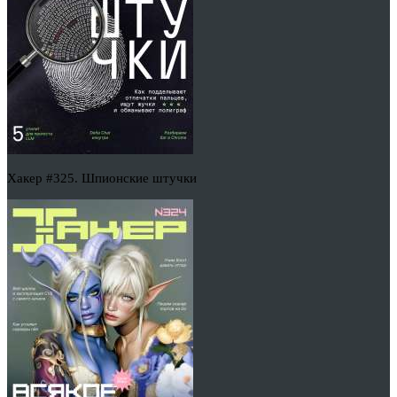
Хакер #325. Шпионские штучки