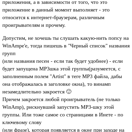
приложения, а в зависимости от того, что это
приложение в данный момент выполняет - это
относится к интернет-браузерам, различным
проигрывателям и прочему.
Допустим, не хочешь ты слушать какую-нить попсу на
WinAmpe'e, тогда пишешь в "Черный список" названия
групп
(или названия песен - если так будет удобнее) - если
будет запущена MP3шка этой группы(разумеется, с
заполненным полем "Artist" в теге MP3 файла, дабы
она отображалась в заголовке окна), то винамп
незамедлительно закроется 🙂
Причем закроется любой проигрыватель (не только
WinAmp), рискнувший запустить MP3-шку этой
группы. Или тоже самое со страницами в Инете - по
ключевому слову
(или фразе), которая появляется в окне при заходе на