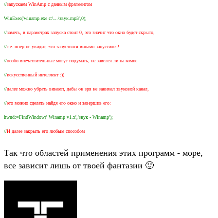
//
запускаем WinAmp c данным фрагментом
WinExec('winamp.exe c:\...\звук.mp3',0);
//
заметь, в параметрах запуска стоит 0, это значит что окно будет скрыто,
//
т.е. юзер не увидит, что запустился винамп запустился!
//
особо впечатлительные могут подумать, не завелся ли на компе
//
искусственный интеллект :))
//
далее можно убрать винамп, дабы он зря не занимал звуковой канал,
//
это можно сделать найдя его окно и завершив его:
hwnd:=FindWindow(' Winamp v1.x','звук - Winamp');
//
И далее закрыть его любым способом
Так что областей применения этих программ - море,
все зависит лишь от твоей фантазии 🙂