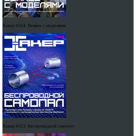
Хакер #324. Всякое с моделями
Хакер #323. Беспроводной самопал