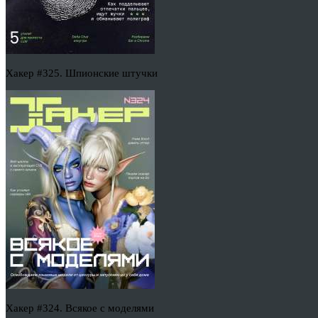
Хакер #325. Шпионские штучки
Хакер #324. Всякое с моделями