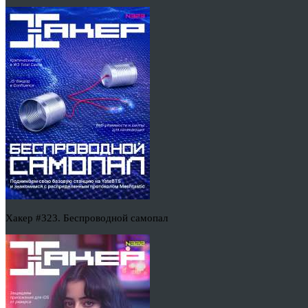
Хакер #323. Беспроводной самопал