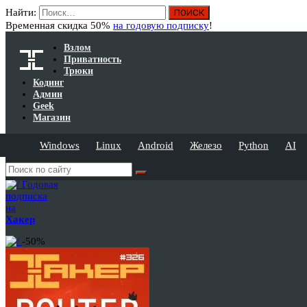
Найти:
Временная скидка 50%
на годовую подписку
!
Взлом
Приватность
Трюки
Кодинг
Админ
Geek
Магазин
Windows
Linux
Android
Железо
Python
AI
Годовая
подписка
на
Хакер
-50%