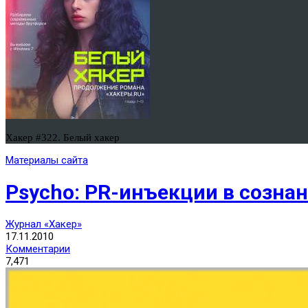
Хакер #322. Белый хакер
Материалы сайта
Psycho: PR-инъекции в созна
Журнал «Хакер»
17.11.2010
Комментарии
7,471