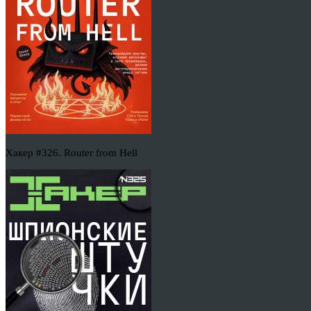
Хакер #326. Router from Hell