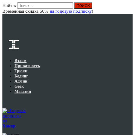
Найти:
Вход
Временная скидка 50%
на годовую подписку
!
Взлом
Приватность
Трюки
Кодинг
Админ
Geek
Магазин
Годовая
подписка
на
Хакер