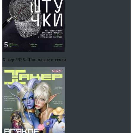
Хакер #325. Шпионские штучки