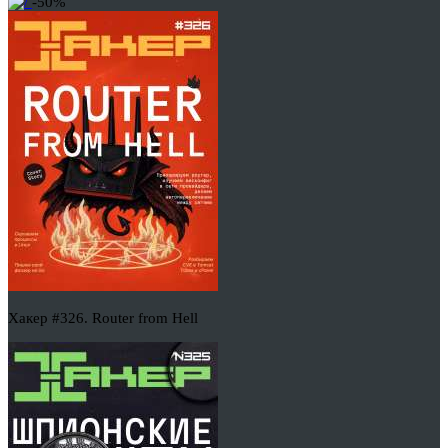
-50%
Хакер #326. Router from Hell