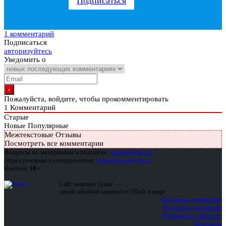
Подписаться
1 комментарий
Подписаться
авторизуйтесь
Уведомить о
Пожалуйста, войдите, чтобы прокомментировать
1
Комментарий
Старые
Новые
Популярные
Межтекстовые Отзывы
Посмотреть все комментарии
Вопросы по материалам и подписке:
support@glc.ru
Отдел рекламы и спецпроектов:
yakovleva.a@glc.ru
Контент
18+
Сайт защищен Qrator —
самой забойной защитой от DDoS в мире
Подписка для физлиц
Подписка для юрлиц
Реклама на «Хакере»
Контакты