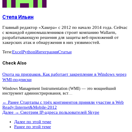
Степа Ильин
Главный редактор «Хакера» с 2012 по начало 2014 года. Сейчас
с командой единомышленников строит компанию Wallarm,
разрабатывающую решения для защиты веб-приложений от
хакерских атак и обнаружения в них уязвимостей.
Теги:
Excel
Python
Интеграция
Статьи
Check Also
Охота на призраков. Как работает закрепление в Windows через
WMI-подписки
Windows Management Instrumentation (WMI) — это мощнейший
инструмент администрирования, вст…
← Ранее
Стартапы с трёх континентов приняли участие в Web
Ready:Internet&Mobile-2012
Далее →
Смотрим IP-адреса пользователей Skype
Далее по этой теме
Ранее по этой теме