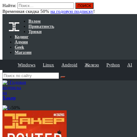
Найти:
Временная скидка 50%
на годовую подписку
!
Взлом
Приватность
Трюки
Кодинг
Админ
Geek
Магазин
Windows
Linux
Android
Железо
Python
AI
Годовая
подписка
на
Хакер
-50%