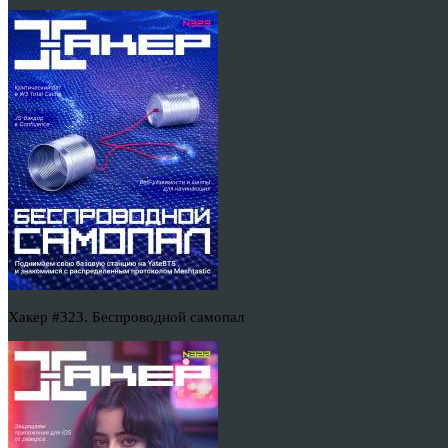
Хакер #323. Беспроводной самопал