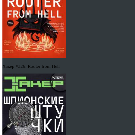
Хакер #326. Router from Hell