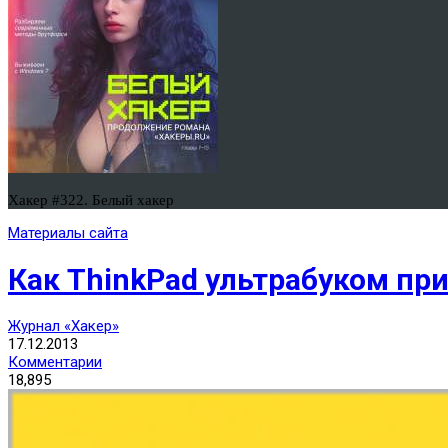
Хакер #322. Белый хакер
Материалы сайта
Как ThinkPad ультрабуком пр
Журнал «Хакер»
17.12.2013
Комментарии
18,895