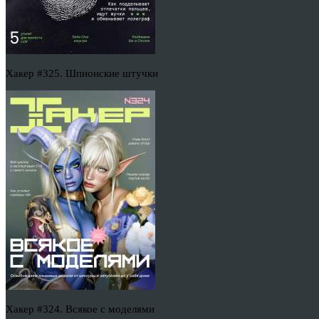
Хакер #325. Шпионские штучки
Хакер #324. Всякое с моделями