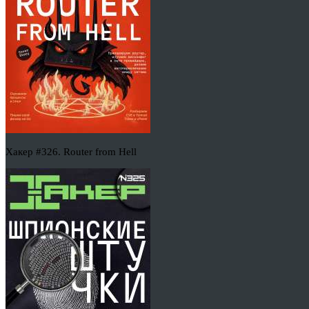
Хакер #326. Router from Hell