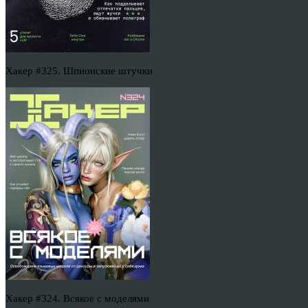
Хакер #325. Шпионские штучки
Хакер #324. Всякое с моделями