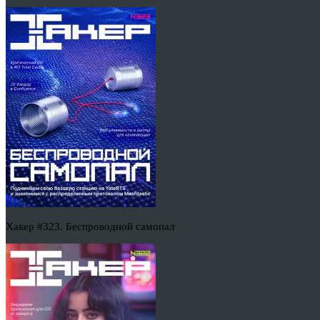
Хакер #323. Беспроводной самопал