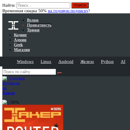
Найти:
Временная скидка 50%
на годовую подписку
!
Взлом
Приватность
Трюки
Кодинг
Админ
Geek
Магазин
Windows
Linux
Android
Железо
Python
AI
Годовая
подписка
на
Хакер
-50%