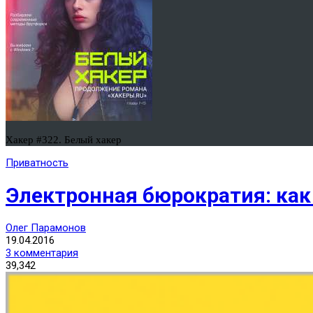
Хакер #322. Белый хакер
Приватность
Электронная бюрократия: как 
Олег Парамонов
19.04.2016
3 комментария
39,342