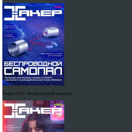
Хакер #323. Беспроводной самопал