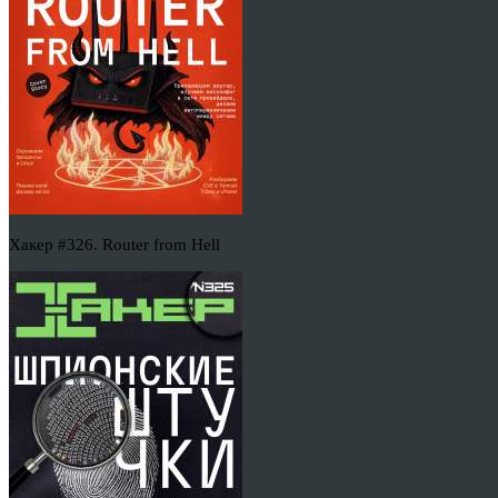
Хакер #326. Router from Hell