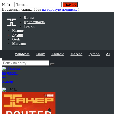
Найти:
Временная скидка 50%
на годовую подписку
!
Взлом
Приватность
Трюки
Кодинг
Админ
Geek
Магазин
Windows
Linux
Android
Железо
Python
AI
Годовая
подписка
на
Хакер
-50%