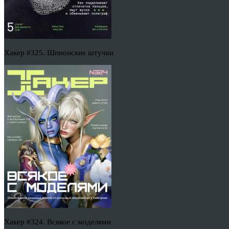
Хакер #325. Шпионские штучки
Хакер #324. Всякое с моделями