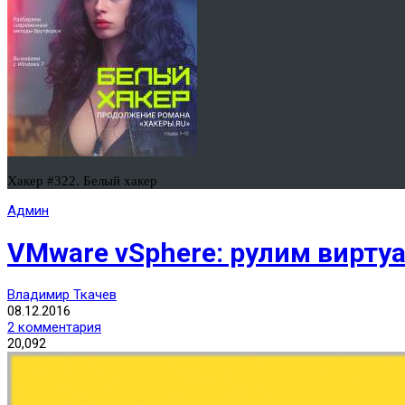
Хакер #322. Белый хакер
Админ
VMware vSphere: рулим вирт
Владимир Ткачев
08.12.2016
2 комментария
20,092