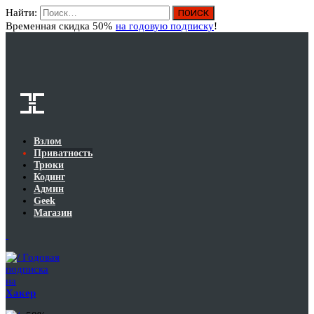
Найти:
Вход
Временная скидка 50%
на годовую подписку
!
Взлом
Приватность
Трюки
Кодинг
Админ
Geek
Магазин
Годовая
подписка
на
Хакер