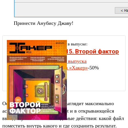
Принести Анубису Джаву!
Другие статьи в выпуске:
Xakep #215. Второй фактор
Содержание выпуска
Подписка на «Хакер»
-50%
Основное окно программы выглядит максимально
аскетично. Нажимаем Encrypt и в открывающейся
вкладке указываем необходимые действия: какой файл
поместить внутрь какого и где сохранить результат.