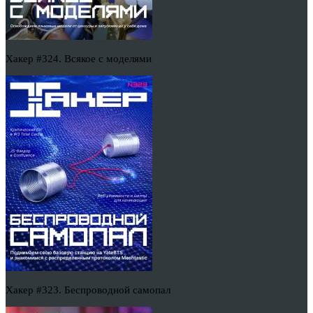
Хакер #324. Всякое с моделями
Хакер #323. Беспроводной самопал