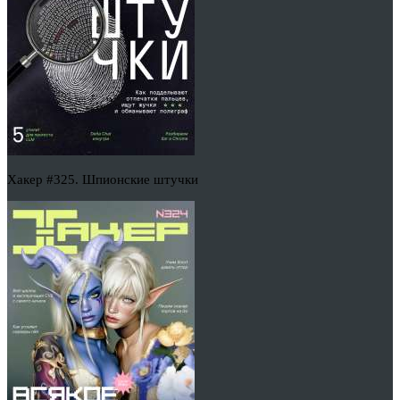
Хакер #325. Шпионские штучки