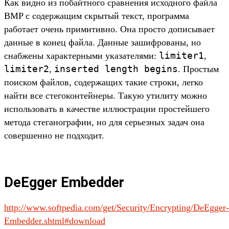
Как видно из побайтного сравнения исходного файла
BMP с содержащим скрытый текст, программа
работает очень примитивно. Она просто дописывает
данные в конец файла. Данные зашифрованы, но
limiter1
снабжены характерными указателями:
,
limiter2
inserted length begins
,
. Простым
поиском файлов, содержащих такие строки, легко
найти все стегоконтейнеры. Такую утилиту можно
использовать в качестве иллюстрации простейшего
метода стеганографии, но для серьезных задач она
совершенно не подходит.
DeEgger Embedder
http://www.softpedia.com/get/Security/Encrypting/DeEgger-
Embedder.shtml#download