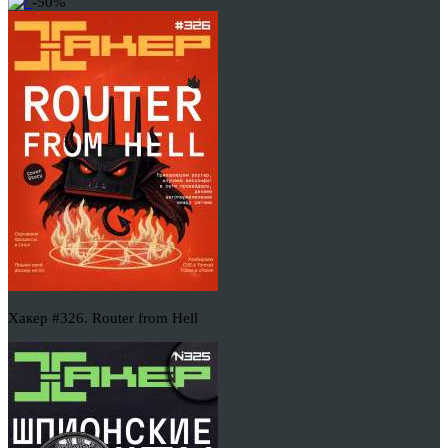
-50%
Хакер #326. Router from Hell