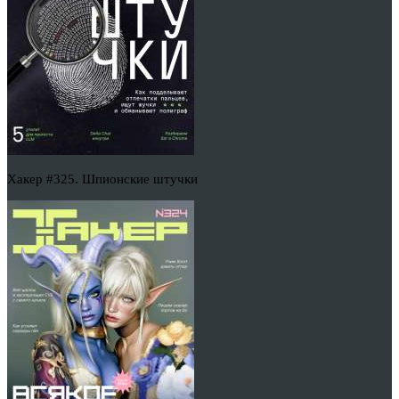
Хакер #325. Шпионские штучки