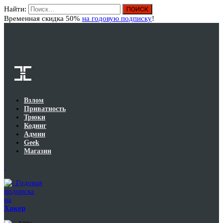
Найти:
Вход
Временная скидка 50%
на годовую подписку
!
Взлом
Приватность
Трюки
Кодинг
Админ
Geek
Магазин
Годовая
подписка
на
Хакер