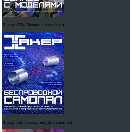
Хакер #324. Всякое с моделями
Хакер #323. Беспроводной самопал