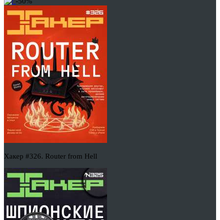
-50%
Хакер #326. Router from Hell