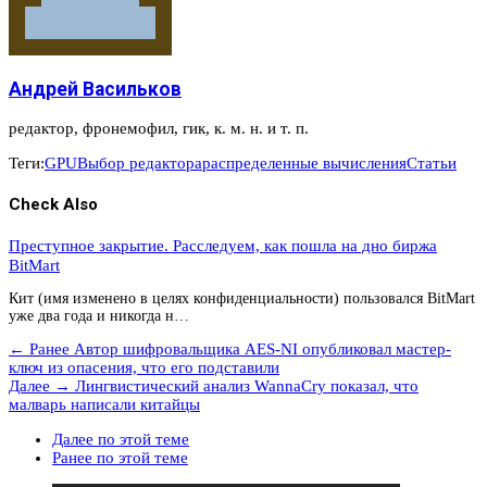
Андрей Васильков
редактор, фронемофил, гик, к. м. н. и т. п.
Теги:
GPU
Выбор редактора
распределенные вычисления
Статьи
Check Also
Преступное закрытие. Расследуем, как пошла на дно биржа
BitMart
Кит (имя изменено в целях конфиденциальности) пользовался BitMart
уже два года и никогда н…
← Ранее
Автор шифровальщика AES-NI опубликовал мастер-
ключ из опасения, что его подставили
Далее →
Лингвистический анализ WannaCry показал, что
малварь написали китайцы
Далее по этой теме
Ранее по этой теме