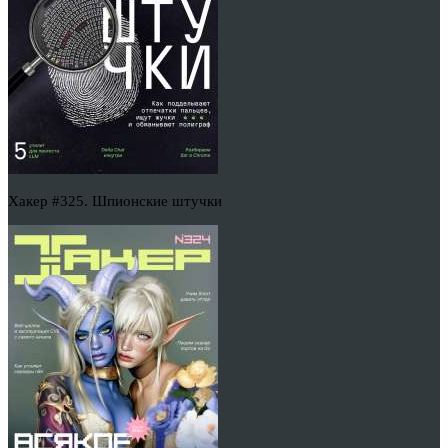
Хакер #325. Шпионские штучки