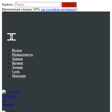
Найти:
Вход
Временная скидка 50%
на годовую подписку
!
Взлом
Приватность
Трюки
Кодинг
Админ
Geek
Магазин
Годовая
подписка
на
Хакер