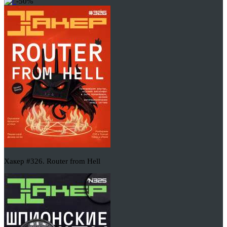
-50%
Хакер #326. Router from Hell