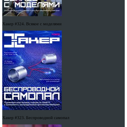
Хакер #324. Всякое с моделями
Хакер #323. Беспроводной самопал