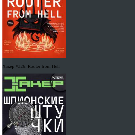
Хакер #326. Router from Hell