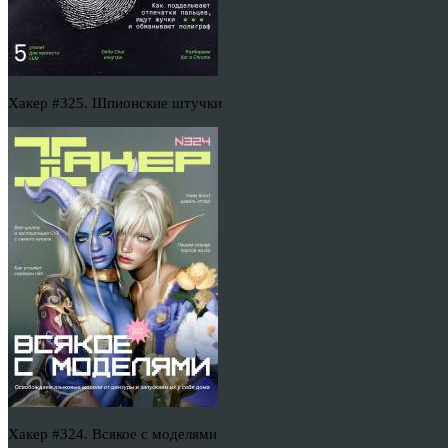
Хакер #325. Шпионские штучки
Хакер #324. Всякое с моделями