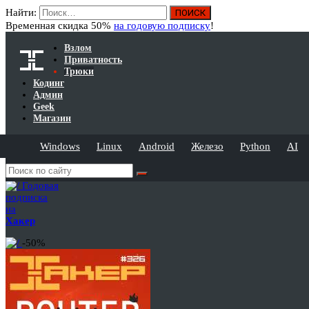
Найти:
Временная скидка 50%
на годовую подписку
!
Взлом
Приватность
Трюки
Кодинг
Админ
Geek
Магазин
Windows
Linux
Android
Железо
Python
AI
Годовая
подписка
на
Хакер
-50%