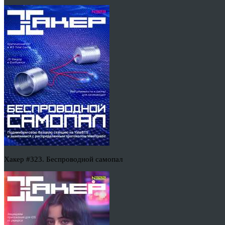
Хакер #323. Беспроводной самопал