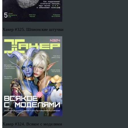
Хакер #325. Шпионские штучки
Хакер #324. Всякое с моделями