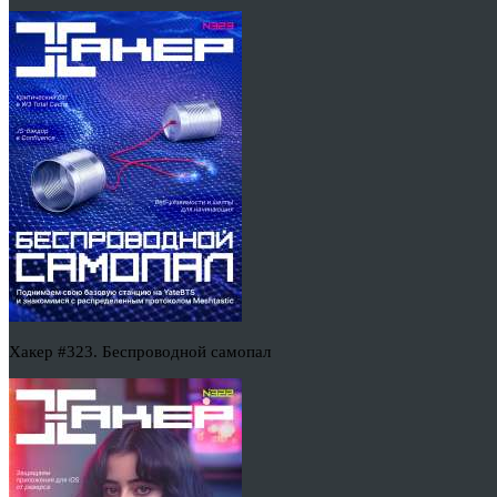
Хакер #323. Беспроводной самопал