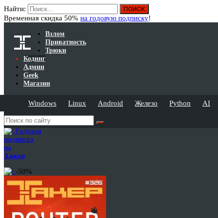
Найти:
Временная скидка 50%
на годовую подписку
!
Взлом
Приватность
Трюки
Кодинг
Админ
Geek
Магазин
Windows
Linux
Android
Железо
Python
AI
Годовая
подписка
на
Хакер
-50%