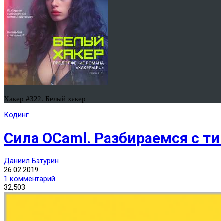
Хакер #322. Белый хакер
Кодинг
Сила OCaml. Разбираемся с т
Даниил Батурин
26.02.2019
1 комментарий
32,503