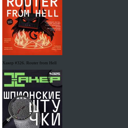
Хакер #326. Router from Hell