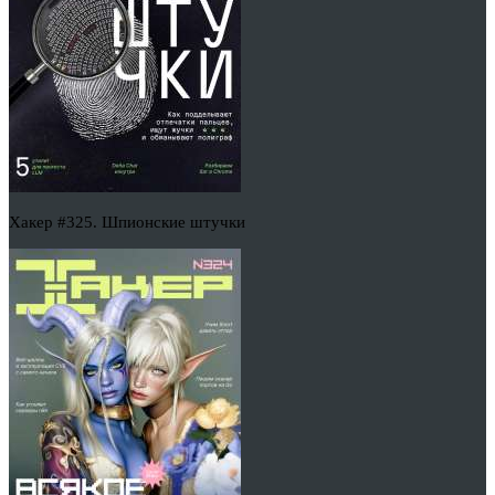
Хакер #325. Шпионские штучки