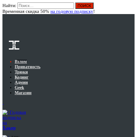
Найти:
Вход
Временная скидка 50%
на годовую подписку
!
Взлом
Приватность
Трюки
Кодинг
Админ
Geek
Магазин
Годовая
подписка
на
Хакер