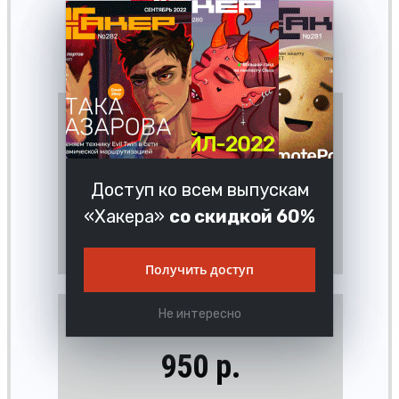
скачивать выпуски в PDF, отключит
рекламу на сайте и увеличит личную
накопительную скидку!
Подробнее
-50%
1 ГОД
9990 рублей
5000 р.
Доступ ко всем выпускам
«Хакера»
со скидкой 60%
Получить доступ
Не интересно
1 МЕСЯЦ
950 р.