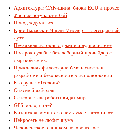
Архитектура: CAN-шина, блоки ECU и прочее
Ученые вступают в бой
Повод задуматься
Крис Валасек и Чарли Миллер — легендарный
дуэт
Печальная история о джипе и аудиосистеме
Подарок судьбы: безалаберный провайдер с
дырявой сетью
Прикладная философия: безопасность в
разработке и безопасность в использовании
Кто рулит «Теслой»?
Опасный лайфхак
Сенсоры: как роботы видят мир
GPS: алло, я где?
Китайская комната: о чем думает автопилот
Нейросеть не любит шума
Человеческое, слишком человеческое: