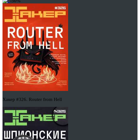
-50%
Хакер #326. Router from Hell