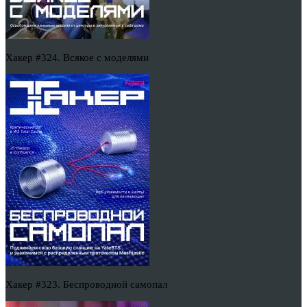
Хакер #324. Всякое с моделями
Хакер #323. Беспроводной самопал