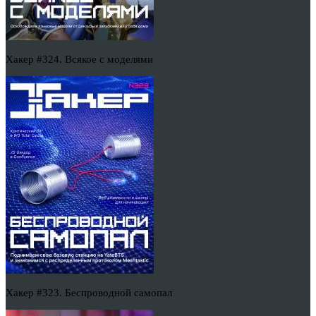
Хакер #324. Всякое с моделями
Хакер #323. Беспроводной самопал