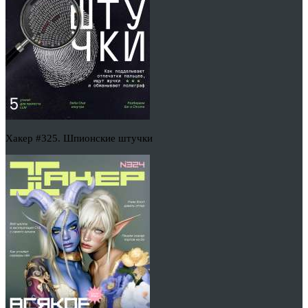
Хакер #325. Шпионские штучки