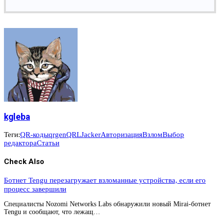
kgleba
Теги:
QR-коды
qrgen
QRLJacker
Авторизация
Взлом
Выбор
редактора
Статьи
Check Also
Ботнет Tengu перезагружает взломанные устройства, если его
процесс завершили
Специалисты Nozomi Networks Labs обнаружили новый Mirai-ботнет
Tengu и сообщают, что лежащ…