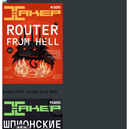
-50%
Хакер #326. Router from Hell