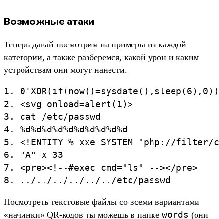
Возможные атаки
Теперь давай посмотрим на примеры из каждой
категории, а также разберемся, какой урон и каким
устройствам они могут нанести.
1. 0'XOR(if(now()=sysdate(),sleep(6),0))
2. <svg onload=alert(1)>

3. cat /etc/passwd

4. %d%d%d%d%d%d%d%d%d%d

5. <!ENTITY % xxe SYSTEM "php://filter/c
6. "A" x 33

7. <pre><!--#exec cmd="ls" --></pre>

Посмотреть текстовые файлы со всеми вариантами
words
«начинки» QR-кодов ты можешь в папке
(они