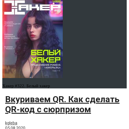
Хакер #322. Белый хакер
Вкуриваем QR. Как сделать
QR-код с сюрпризом
kgleba
05.08.2020