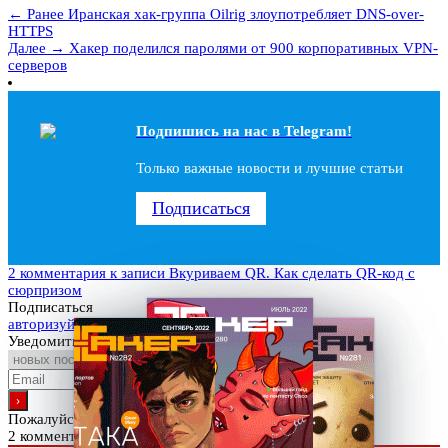
← Ранее
Иранская хак-группа Oilrig злоупотребляет DNS-over-
HTTPS
Далее →
Хакер поделился паролями от 900 корпоративных VPN-
серверов
Подпишись на наc в Telegram!
Только важные новости и лучшие статьи
Подписаться
2 комментария
к записи Вкуриваем QR. Как сделать QR-код с
сюрпризом
Подписаться
авторизуйтесь
Уведомить о
Пожалуйста, войдите, чтобы прокомментировать
2
комментариев