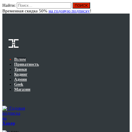
Найти:
Вход
Временная скидка 50%
на годовую подписку
!
Взлом
Приватность
Трюки
Кодинг
Админ
Geek
Магазин
Годовая
подписка
на
Хакер