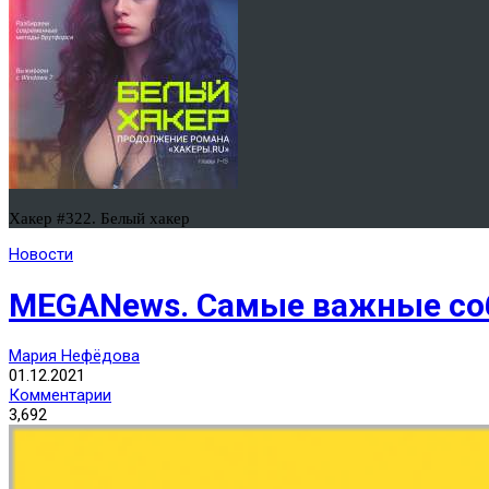
Хакер #322. Белый хакер
Новости
MEGANews. Самые важные соб
Мария Нефёдова
01.12.2021
Комментарии
3,692