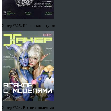
Хакер #325. Шпионские штучки
Хакер #324. Всякое с моделями