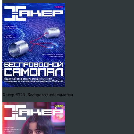
Хакер #323. Беспроводной самопал