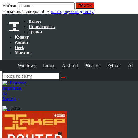
Найти:
Временная скидка 50%
на годовую подписку
!
Взлом
Приватность
Трюки
Кодинг
Админ
Geek
Магазин
Windows
Linux
Android
Железо
Python
AI
Годовая
подписка
на
Хакер
-50%