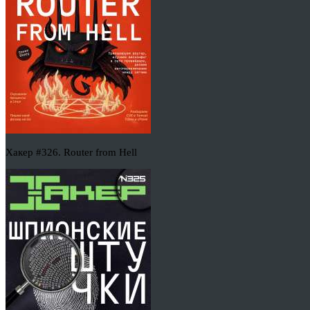
Хакер #326. Router from Hell