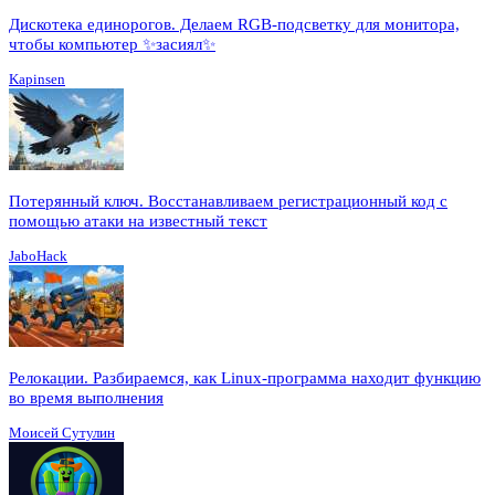
Дискотека единорогов. Делаем RGB-подсветку для монитора,
чтобы компьютер ✨засиял✨
Kapinsen
Потерянный ключ. Восстанавливаем регистрационный код с
помощью атаки на известный текст
JaboHack
Релокации. Разбираемся, как Linux-программа находит функцию
во время выполнения
Моисей Сутулин