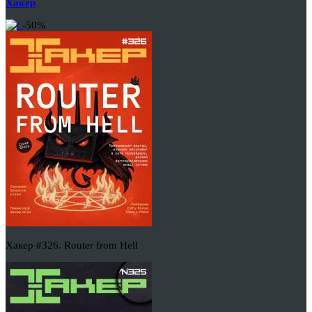
Хакер
-50%
Хакер #326. Router from Hell