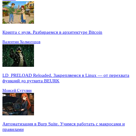
Крипта с нуля. Разбираемся в архитектуре Bitcoin
Валентин Холмогоров
LD_PRELOAD Reloaded. Закрепляемся в Linux — от перехвата
функций до руткита BEURK
Моисей Сутулин
Автоматизация в Burp Suite. Учимся работать с макросами и
правилами