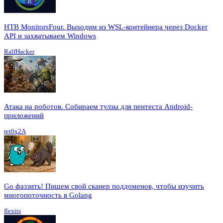
HTB MonitorsFour. Выходим из WSL-контейнера через Docker
API и захватываем Windows
RalfHacker
Атака на роботов. Собираем тулзы для пентеста Android-
приложений
ret0x2A
Go фаззить! Пишем свой сканер поддоменов, чтобы изучить
многопоточность в Golang
flexits