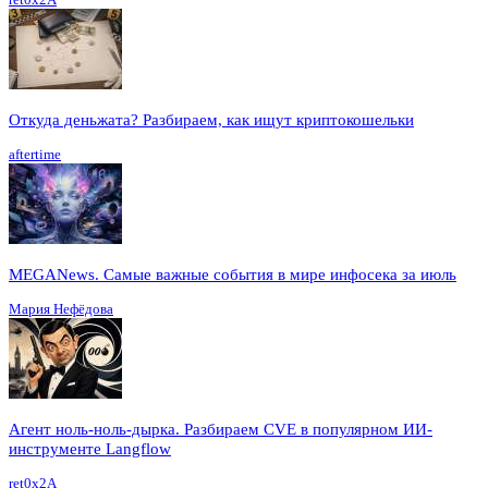
Откуда деньжата? Разбираем, как ищут криптокошельки
aftertime
MEGANews. Cамые важные события в мире инфосека за июль
Мария Нефёдова
Агент ноль-ноль-дырка. Разбираем CVE в популярном ИИ-
инструменте Langflow
ret0x2A