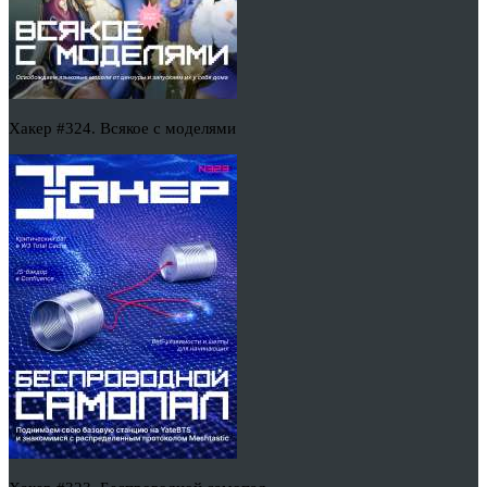
Хакер #324. Всякое с моделями