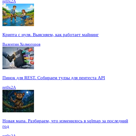
ret0x2A
Крипта с нуля. Выясняем, как работает майнинг
Валентин Холмогоров
Пинок для REST. Собираем тулзы для пентеста API
ret0x2A
Новая мапа. Разбираем, что изменилось в sqlmap за последний
год
ret0x2A