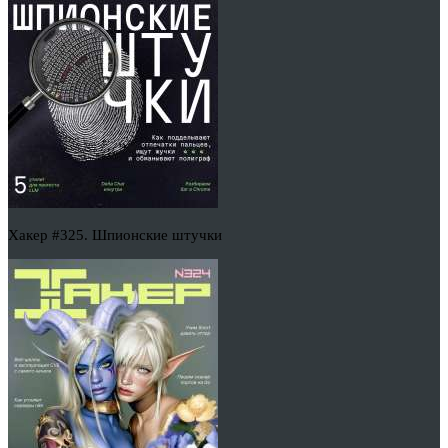
Хакер #325. Шпионские штучки