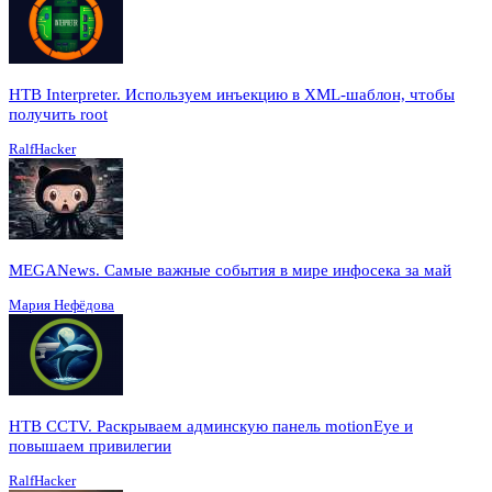
HTB Interpreter. Используем инъекцию в XML-шаблон, чтобы
получить root
RalfHacker
MEGANews. Cамые важные события в мире инфосека за май
Мария Нефёдова
HTB CCTV. Раскрываем админскую панель motionEye и
повышаем привилегии
RalfHacker