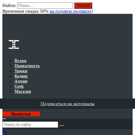
Найти:
Вход
Временная скидка 50%
на годовую подписку
!
Взлом
Приватность
Трюки
Кодинг
Админ
Geek
Магазин
Подписаться на материалы
Выпуски
Годовая
подписка
на