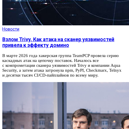
Новости
Взлом Trivy. Как атака на сканер уязвимостей
привела к эффекту домино
В марте 2026 года хакерская группа TeamPCP провела серию
каскадных атак на цепочку поставок. Началось все
с компрометации сканера уязвимостей Trivy и компании Aqua
Security, а затем атака затронула npm, PyPI, Checkmarx, Telnyx
и десятки тысяч CI/CD-пайплайнов по всему миру.