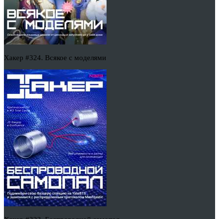
Хакер #324. Всякое с моделями