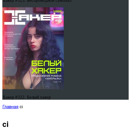
Хакер #323. Беспроводной самопал
Хакер #322. Белый хакер
Главная
ci
ci