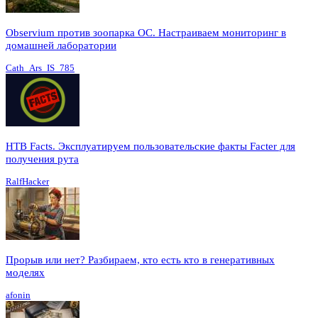
Observium против зоопарка ОС. Настраиваем мониторинг в
домашней лаборатории
Cath_Ars_IS_785
HTB Facts. Эксплуатируем пользовательские факты Facter для
получения рута
RalfHacker
Прорыв или нет? Разбираем, кто есть кто в генеративных
моделях
afonin