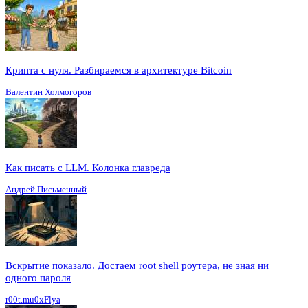
Крипта с нуля. Разбираемся в архитектуре Bitcoin
Валентин Холмогоров
Как писать с LLM. Колонка главреда
Андрей Письменный
Вскрытие показало. Достаем root shell роутера, не зная ни
одного пароля
r00t.mu0xFlya