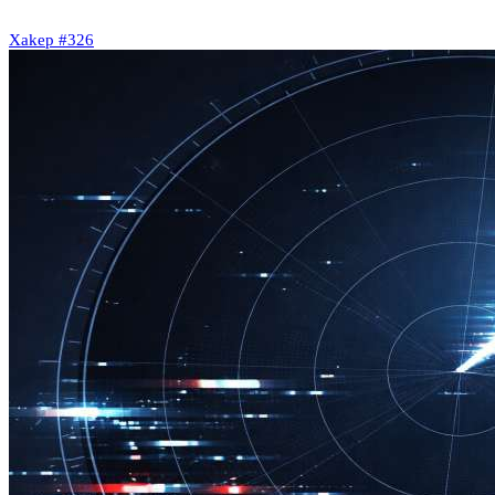
Xakep #326