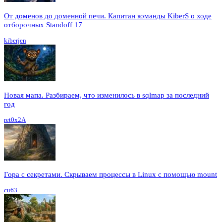
От доменов до доменной печи. Капитан команды KiberS о ходе
отборочных Standoff 17
kiberjen
Новая мапа. Разбираем, что изменилось в sqlmap за последний
год
ret0x2A
Гора с секретами. Скрываем процессы в Linux c помощью mount
cu63