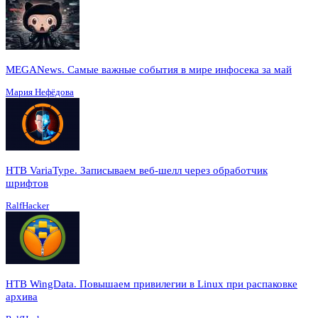
MEGANews. Cамые важные события в мире инфосека за май
Мария Нефёдова
HTB VariaType. Записываем веб-шелл через обработчик
шрифтов
RalfHacker
HTB WingData. Повышаем привилегии в Linux при распаковке
архива