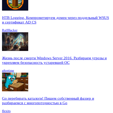
HTB Logging. Компрометируем домен через поддельный WSUS
и сертификат AD CS
RalfHacker
Жизнь после смерти Windows Server 2016. Разбираем угрозы и
укрепляем безопасность устаревшей ОС
aftertime
Go перебирать каталоги! Пишем собственный фаззер и
разбираемся с многопоточностью в Go
flexits