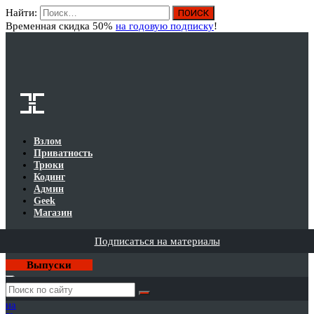
Найти:
Вход
Временная скидка 50%
на годовую подписку
!
Взлом
Приватность
Трюки
Кодинг
Админ
Geek
Магазин
Подписаться на материалы
Выпуски
Годовая
подписка
на