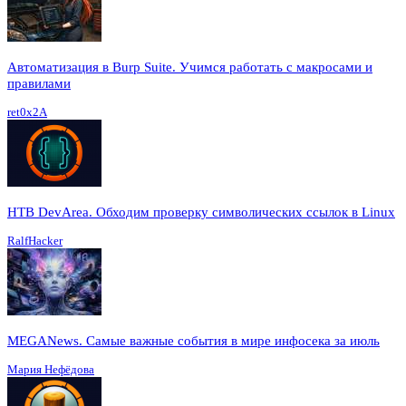
Автоматизация в Burp Suite. Учимся работать с макросами и
правилами
ret0x2A
HTB DevArea. Обходим проверку символических ссылок в Linux
RalfHacker
MEGANews. Cамые важные события в мире инфосека за июль
Мария Нефёдова