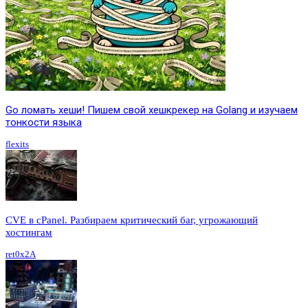
Go ломать хеши! Пишем свой хешкрекер на Golang и изучаем
тонкости языка
flexits
CVE в cPanel. Разбираем критический баг, угрожающий
хостингам
ret0x2A