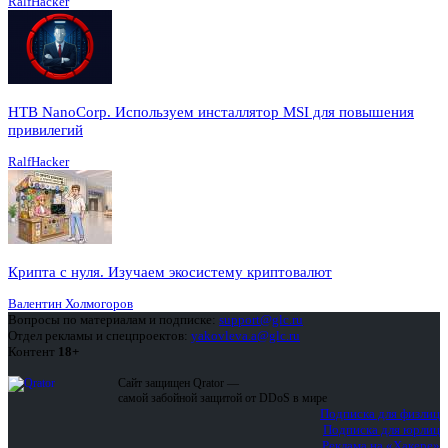
RalfHacker
HTB NanoCorp. Используем инсталлятор MSI для повышения
привилегий
RalfHacker
Крипта с нуля. Изучаем экосистему криптовалют
Валентин Холмогоров
Вопросы по материалам и подписке:
support@glc.ru
Отдел рекламы и спецпроектов:
yakovleva.a@glc.ru
Контент
18+
Сайт защищен Qrator —
самой забойной защитой от DDoS в мире
Подписка для физлиц
Подписка для юрлиц
Реклама на «Хакере»