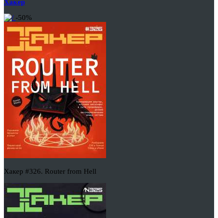
Хакер
-50%
Хакер #326. Router from Hell