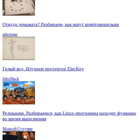
Откуда деньжата? Разбираем, как ищут криптокошельки
aftertime
Голый код. Изучаем протектор ElecKey
JaboHack
Релокации. Разбираемся, как Linux-программа находит функцию
во время выполнения
Моисей Сутулин