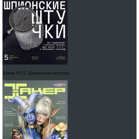
Хакер #325. Шпионские штучки