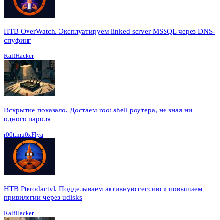
HTB OverWatch. Эксплуатируем linked server MSSQL через DNS-
спуфинг
RalfHacker
Вскрытие показало. Достаем root shell роутера, не зная ни
одного пароля
r00t.mu0xFlya
HTB Pterodactyl. Подделываем активную сессию и повышаем
привилегии через udisks
RalfHacker