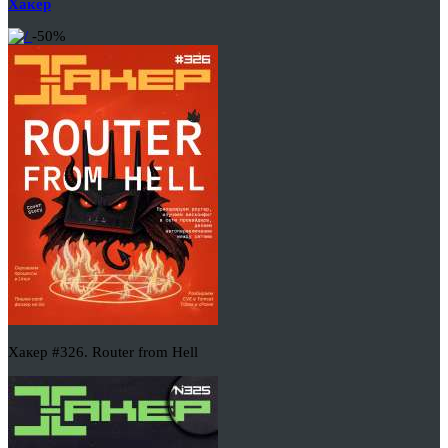
Хакер
-50%
Хакер #326. Router from Hell