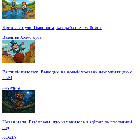
Крипта с нуля. Выясняем, как работает майнинг
Валентин Холмогоров
Высший пилотаж. Выводим на новый уровень декомпиляцию с
LLM
mr.grogrig
Новая мапа. Разбираем, что изменилось в sqlmap за последний
год
ret0x2A