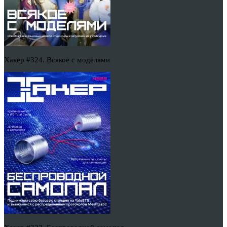
Хакер #324. Всякое с моделями