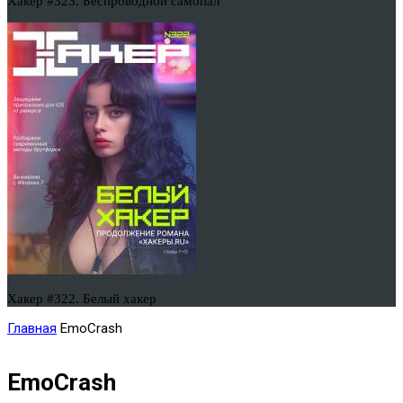
Хакер #323. Беспроводной самопал
Хакер #322. Белый хакер
Главная
EmoCrash
EmoCrash