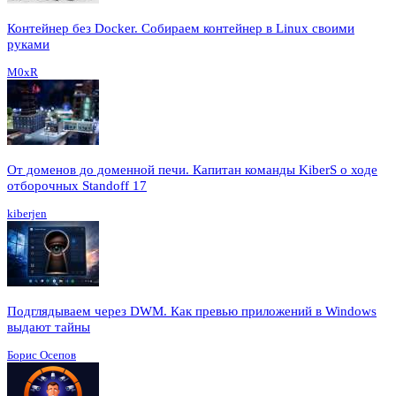
Контейнер без Docker. Собираем контейнер в Linux своими
руками
M0xR
От доменов до доменной печи. Капитан команды KiberS о ходе
отборочных Standoff 17
kiberjen
Подглядываем через DWM. Как превью приложений в Windows
выдают тайны
Борис Осепов