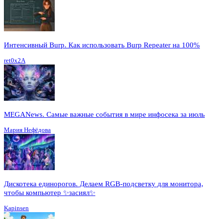
Интенсивный Burp. Как использовать Burp Repeater на 100%
ret0x2A
MEGANews. Cамые важные события в мире инфосека за июль
Мария Нефёдова
Дискотека единорогов. Делаем RGB-подсветку для монитора,
чтобы компьютер ✨засиял✨
Kapinsen