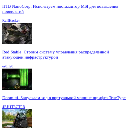
HTB NanoCorp. Используем инсталлятор MSI для повышения
привилегий
RalfHacker
Red Stable. Строим систему управления распределенной
атакующей инфраструктурой
es0rle0
Doom.ttf. Запускаем код в виртуальной машине шрифта TrueType
4RH1T3CT0R