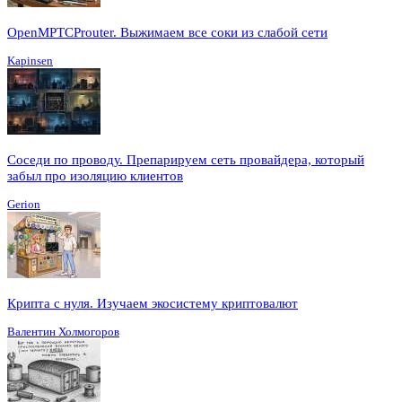
OpenMPTCProuter. Выжимаем все соки из слабой сети
Kapinsen
Соседи по проводу. Препарируем сеть провайдера, который
забыл про изоляцию клиентов
Gerion
Крипта с нуля. Изучаем экосистему криптовалют
Валентин Холмогоров