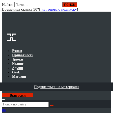
Найти:
Вход
Временная скидка 50%
на годовую подписку
!
Взлом
Приватность
Трюки
Кодинг
Админ
Geek
Магазин
Подписаться на материалы
Выпуски
Годовая
подписка
на