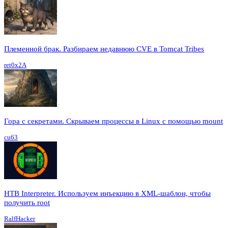
Племенной брак. Разбираем недавнюю CVE в Tomcat Tribes
ret0x2A
Гора с секретами. Скрываем процессы в Linux c помощью mount
cu63
HTB Interpreter. Используем инъекцию в XML-шаблон, чтобы
получить root
RalfHacker