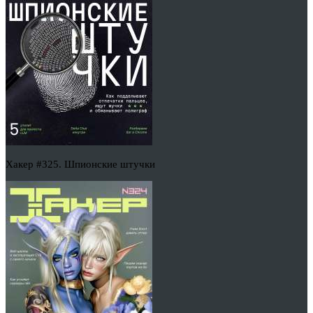
Хакер #325. Шпионские штучки