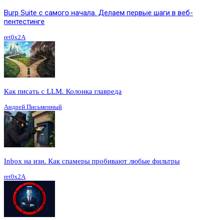
Burp Suite с самого начала. Делаем первые шаги в веб-
пентестинге
ret0x2A
Как писать с LLM. Колонка главреда
Андрей Письменный
Inbox на изи. Как спамеры пробивают любые фильтры
ret0x2A