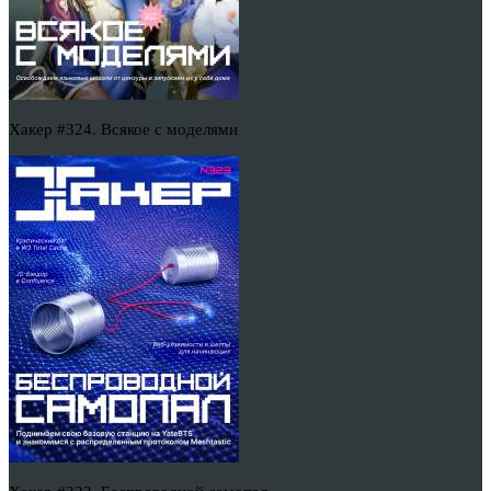
Хакер #324. Всякое с моделями