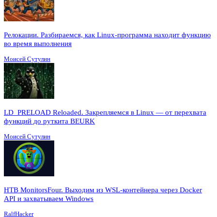
Релокации. Разбираемся, как Linux-программа находит функцию
во время выполнения
Моисей Сутулин
LD_PRELOAD Reloaded. Закрепляемся в Linux — от перехвата
функций до руткита BEURK
Моисей Сутулин
HTB MonitorsFour. Выходим из WSL-контейнера через Docker
API и захватываем Windows
RalfHacker