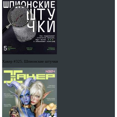
Хакер #325. Шпионские штучки