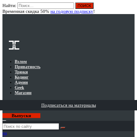
Найти:
Вход
Временная скидка 50%
на годовую подписку
!
Взлом
Приватность
Трюки
Кодинг
Админ
Geek
Магазин
Подписаться на материалы
Выпуски
Годовая
подписка
на