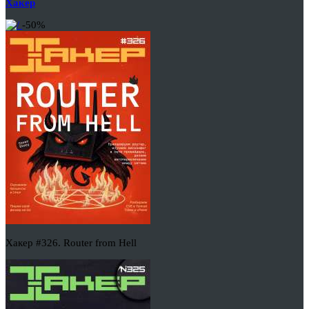
Хакер
-50%
Хакер #326. Router from Hell