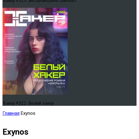
Хакер #323. Беспроводной самопал
Хакер #322. Белый хакер
Главная
Exynos
Exynos