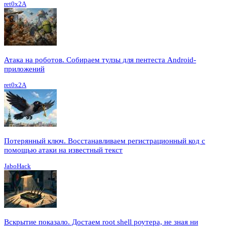
ret0x2A
Атака на роботов. Собираем тулзы для пентеста Android-
приложений
ret0x2A
Потерянный ключ. Восстанавливаем регистрационный код с
помощью атаки на известный текст
JaboHack
Вскрытие показало. Достаем root shell роутера, не зная ни