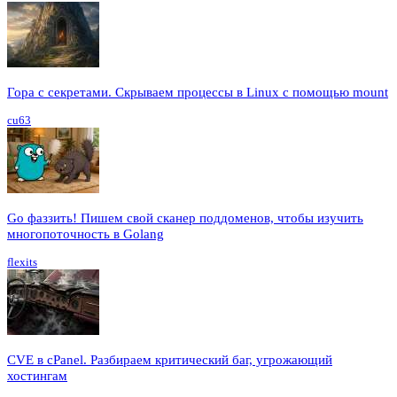
Гора с секретами. Скрываем процессы в Linux c помощью mount
cu63
Go фаззить! Пишем свой сканер поддоменов, чтобы изучить
многопоточность в Golang
flexits
CVE в cPanel. Разбираем критический баг, угрожающий
хостингам