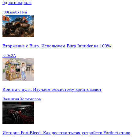
одного пароля
r00t.mu0xFlya
Вторжение с Burp. Используем Burp Intruder на 100%
ret0x2A
Крипта с нуля. Изучаем экосистему криптовалют
Валентин Холмогоров
История FortiBleed. Как десятки тысяч устройств Fortinet стали