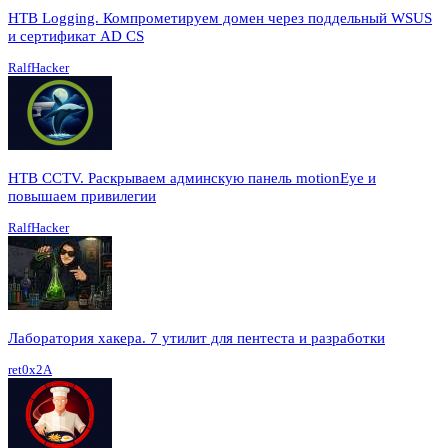
HTB Logging. Компрометируем домен через поддельный WSUS
и сертификат AD CS
RalfHacker
HTB CCTV. Раскрываем админскую панель motionEye и
повышаем привилегии
RalfHacker
Лаборатория хакера. 7 утилит для пентеста и разработки
ret0x2A