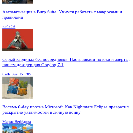
Автоматизация в Burp Suite. Учимся работать с макросами и
правилами
ret0x2A
Серый кардинал без посредников. Настраиваем потоки и алерты,
пишем декодер для Graylog 7.1
Cath_Ars_IS_785
Восемь 0-day против Microsoft. Как Nightmare Eclipse превратил
раскрытие уязвимостей в личную войну
Мария Нефёдова