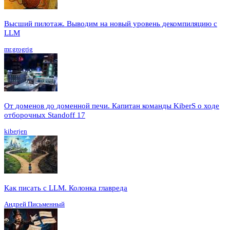
Высший пилотаж. Выводим на новый уровень декомпиляцию с
LLM
mr.grogrig
От доменов до доменной печи. Капитан команды KiberS о ходе
отборочных Standoff 17
kiberjen
Как писать с LLM. Колонка главреда
Андрей Письменный