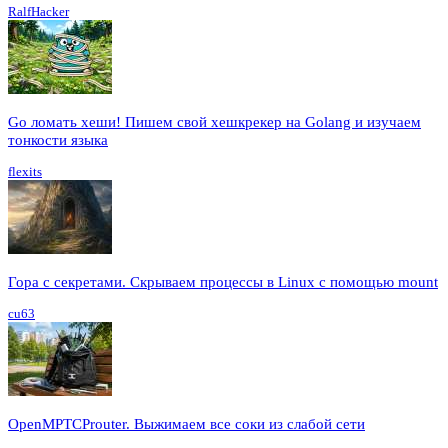
RalfHacker
Go ломать хеши! Пишем свой хешкрекер на Golang и изучаем
тонкости языка
flexits
Гора с секретами. Скрываем процессы в Linux c помощью mount
cu63
OpenMPTCProuter. Выжимаем все соки из слабой сети