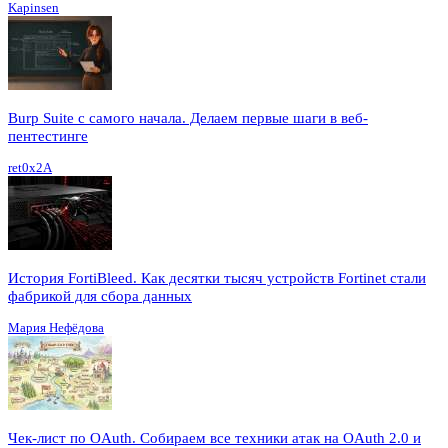
Kapinsen
Burp Suite с самого начала. Делаем первые шаги в веб-
пентестинге
ret0x2A
История FortiBleed. Как десятки тысяч устройств Fortinet стали
фабрикой для сбора данных
Мария Нефёдова
Чек-лист по OAuth. Собираем все техники атак на OAuth 2.0 и