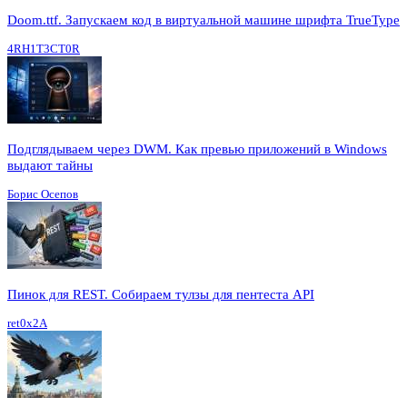
Doom.ttf. Запускаем код в виртуальной машине шрифта TrueType
4RH1T3CT0R
Подглядываем через DWM. Как превью приложений в Windows
выдают тайны
Борис Осепов
Пинок для REST. Собираем тулзы для пентеста API
ret0x2A