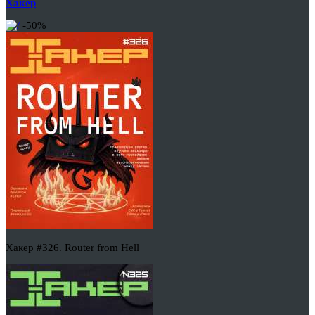
Хакер
-50%
Хакер #326. Router from Hell