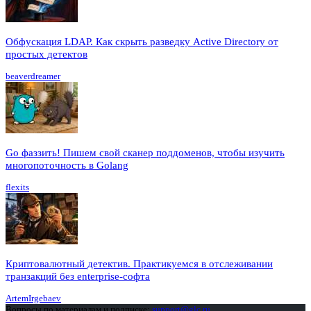
Обфускация LDAP. Как скрыть разведку Active Directory от
простых детектов
beaverdreamer
Go фаззить! Пишем свой сканер поддоменов, чтобы изучить
многопоточность в Golang
flexits
Криптовалютный детектив. Практикуемся в отслеживании
транзакций без enterprise-софта
ArtemIrgebaev
Вопросы по материалам и подписке:
support@glc.ru