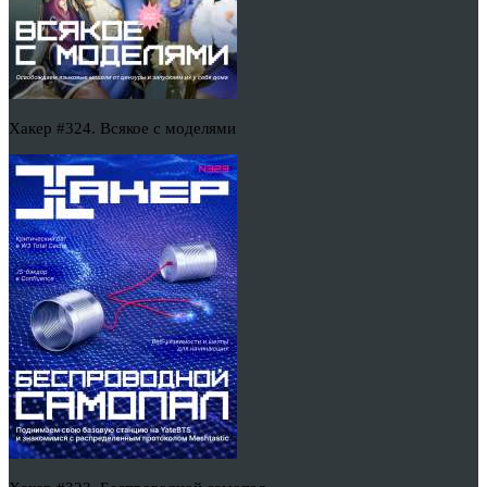
Хакер #324. Всякое с моделями