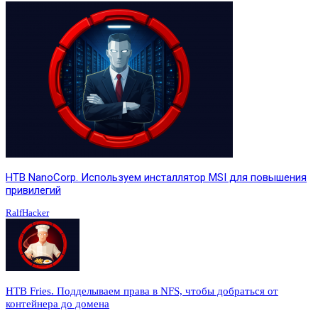
HTB NanoCorp. Используем инсталлятор MSI для повышения
привилегий
RalfHacker
HTB Fries. Подделываем права в NFS, чтобы добраться от
контейнера до домена