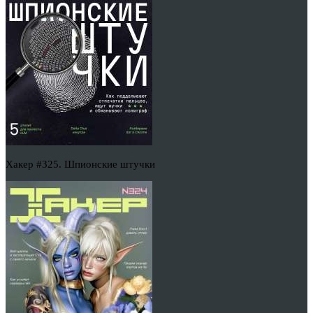
Хакер #325. Шпионские штучки