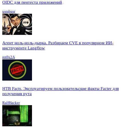
OIDC для пентеста приложений
usrabusr
Агент ноль-ноль-дырка. Разбираем CVE в популярном ИИ-
инструменте Langflow
ret0x2A
HTB Facts. Эксплуатируем пользовательские факты Facter для
получения рута
RalfHacker