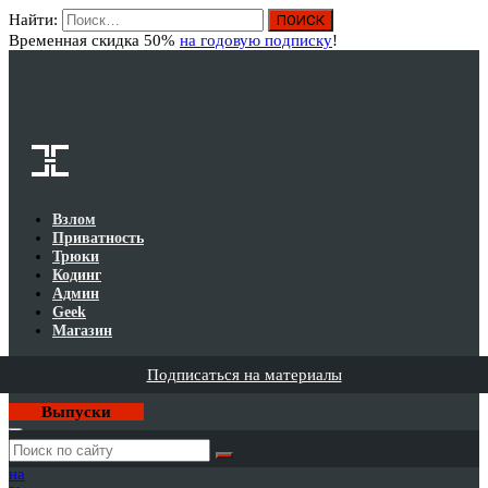
Найти:
Вход
Временная скидка 50%
на годовую подписку
!
Взлом
Приватность
Трюки
Кодинг
Админ
Geek
Магазин
Подписаться на материалы
Выпуски
Годовая
подписка
на