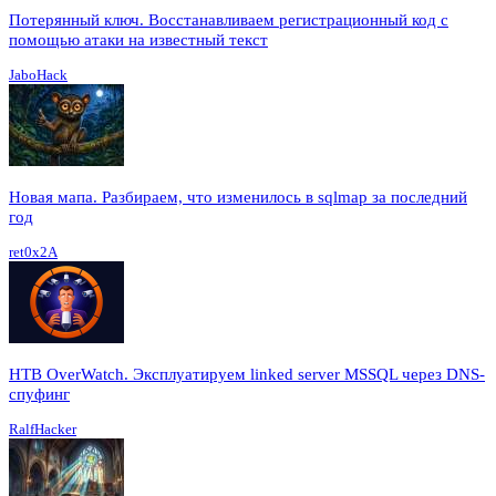
Потерянный ключ. Восстанавливаем регистрационный код с
помощью атаки на известный текст
JaboHack
Новая мапа. Разбираем, что изменилось в sqlmap за последний
год
ret0x2A
HTB OverWatch. Эксплуатируем linked server MSSQL через DNS-
спуфинг
RalfHacker