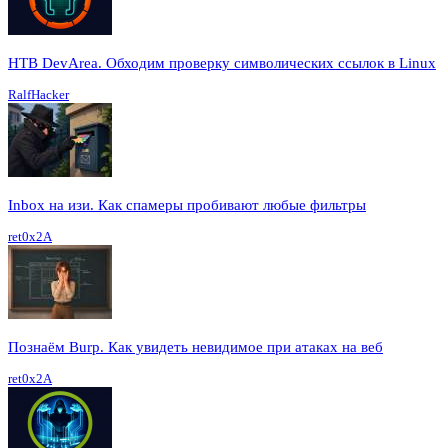
HTB DevArea. Обходим проверку символических ссылок в Linux
RalfHacker
Inbox на изи. Как спамеры пробивают любые фильтры
ret0x2A
Познаём Burp. Как увидеть невидимое при атаках на веб
ret0x2A