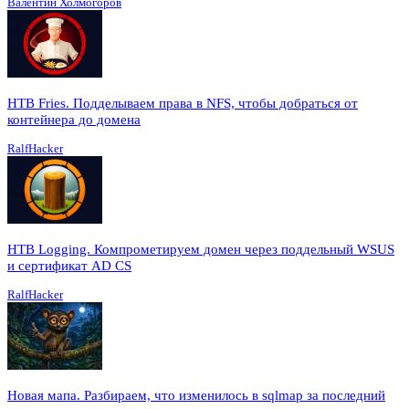
Валентин Холмогоров
HTB Fries. Подделываем права в NFS, чтобы добраться от
контейнера до домена
RalfHacker
HTB Logging. Компрометируем домен через поддельный WSUS
и сертификат AD CS
RalfHacker
Новая мапа. Разбираем, что изменилось в sqlmap за последний