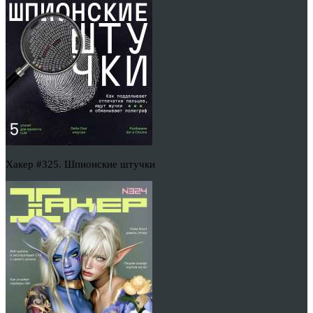
Хакер #325. Шпионские штучки