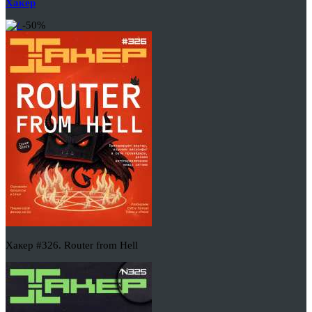
Хакер
-50%
Хакер #326. Router from Hell