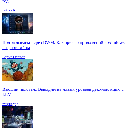
год
ret0x2A
Подглядываем через DWM. Как превью приложений в Windows
выдают тайны
Борис Осепов
Высший пилотаж. Выводим на новый уровень декомпиляцию с
LLM
mr.grogrig