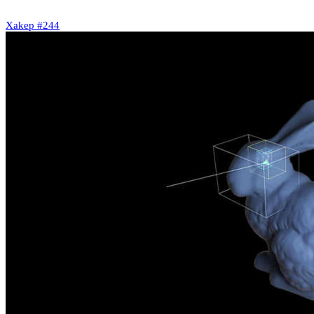
Xakep #244