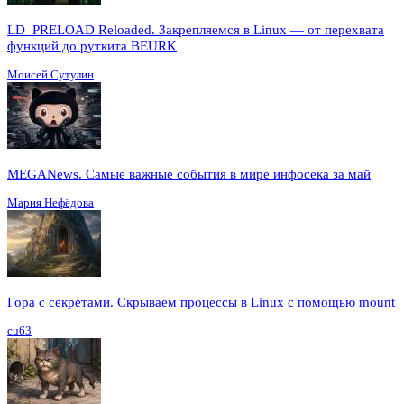
LD_PRELOAD Reloaded. Закрепляемся в Linux — от перехвата
функций до руткита BEURK
Моисей Сутулин
MEGANews. Cамые важные события в мире инфосека за май
Мария Нефёдова
Гора с секретами. Скрываем процессы в Linux c помощью mount
cu63