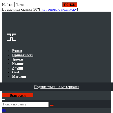
Найти:
Вход
Временная скидка 50%
на годовую подписку
!
Взлом
Приватность
Трюки
Кодинг
Админ
Geek
Магазин
Подписаться на материалы
Выпуски
Годовая
подписка
на