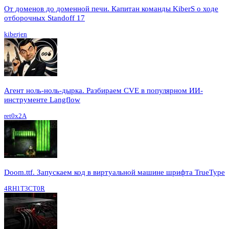
От доменов до доменной печи. Капитан команды KiberS о ходе
отборочных Standoff 17
kiberjen
Агент ноль-ноль-дырка. Разбираем CVE в популярном ИИ-
инструменте Langflow
ret0x2A
Doom.ttf. Запускаем код в виртуальной машине шрифта TrueType
4RH1T3CT0R