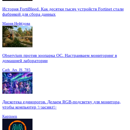
История FortiBleed. Как десятки тысяч устройств Fortinet стали
фабрикой для сбора данных
Мария Нефёдова
Observium против зоопарка ОС. Настраиваем мониторинг в
домашней лаборатории
Cath_Ars_IS_785
Дискотека единорогов. Делаем RGB-подсветку для монитора,
чтобы компьютер ✨засиял✨
Kapinsen