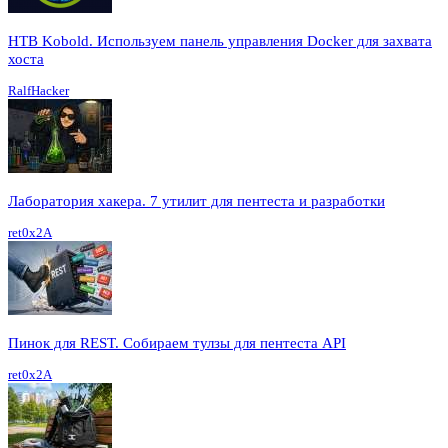
HTB Kobold. Используем панель управления Docker для захвата
хоста
RalfHacker
Лаборатория хакера. 7 утилит для пентеста и разработки
ret0x2A
Пинок для REST. Собираем тулзы для пентеста API
ret0x2A