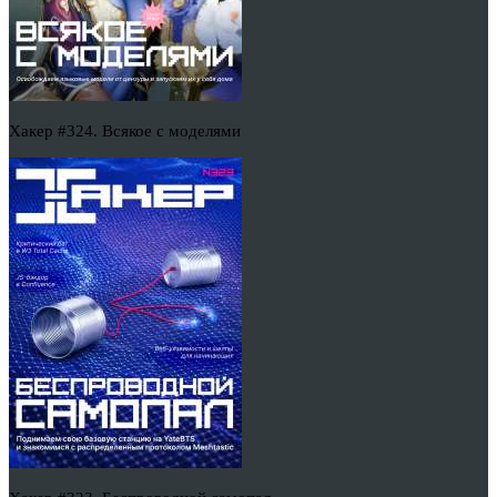
Хакер #324. Всякое с моделями